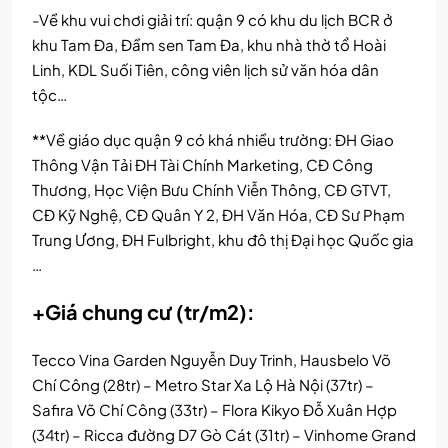
-Về khu vui chơi giải trí: quận 9 có khu du lịch BCR ở
khu Tam Đa, Đầm sen Tam Đa, khu nhà thờ tổ Hoài
Linh, KDL Suối Tiên, công viên lịch sử văn hóa dân
tộc…
**Về giáo dục quận 9 có khá nhiều trường: ĐH Giao
Thông Vận Tải ĐH Tài Chính Marketing, CĐ Công
Thương, Học Viện Bưu Chính Viễn Thông, CĐ GTVT,
CĐ Kỹ Nghệ, CĐ Quân Y 2, ĐH Văn Hóa, CĐ Sư Phạm
Trung Ương, ĐH Fulbright, khu đô thị Đại học Quốc gia
…
+Giá chung cư (tr/m2):
Tecco Vina Garden Nguyễn Duy Trinh, Hausbelo Võ
Chí Công (28tr) – Metro Star Xa Lộ Hà Nội (37tr) –
Safira Võ Chí Công (33tr) – Flora Kikyo Đỗ Xuân Hợp
(34tr) – Ricca đường D7 Gò Cát (31tr) – Vinhome Grand