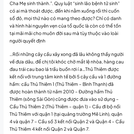
Cha Mẹ sinh thành.”. Quy luật “sinh lão bệnh tử sinh”
có ai mà thoát được, đến khi nằm xuống rồi thì cuốn
sổ đỏ, mọi thứ nào có mang theo được? Chỉ có danh
và hình hài nguyên vẹn của tổ quốc là còn có thể tồn
tại mãi mãi cho muôn đời sau mà tùy thuộc vào loài
người quyết định
…Rồi những cây cầu xây xong đã lâu không thấy người
về đưa dâu, để chị tôi khóc chờ mắt lệ nhòa, hàng cau
đau trái cau bao lá trầu buồn rơi í a…Thủ Thiêm được
kết nối với trung tâm kinh tế bởi 5 cây cầu và 1 đường
hầm: cầu Thủ Thiêm 1 (Thủ Thiêm – Bình Thạnh) đã
được hoàn thành từ năm 2010 – Đường hầm Thủ
Thiêm (sông Sài Gòn) cũng được đưa vào sử dụng –
Cầu Thủ Thiêm 2 (Thủ Thiêm – quận 1) – Cầu đi bộ nối
Thủ Thiêm với quận 1 (tại quảng trường Mê Linh), quận
4 và quận 7 – Cầu số 3 kết nối Quận 2 và Quận 4 – Cầu
Thủ Thiêm 4 kết nối Quận 2 và Quận 7.