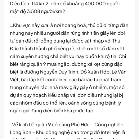
Diện tích: 114 km2, dân số khoảng 400.000 người,
mật độ 3.508 người/km2
…Khu vực này xưa là nơi hoang hoá, thú dữ đi từng đàn
nhưng nay nhiều người dân rủng rỉnh tiền giấy lên đời
từ bán đất rồi bỗng dưng lại được sát nhập với Thủ
Đức thành thành phố riêng rẽ, khiến một số đâm sốt
cảm xuyên hương chả biết vui hay buồn khi rộ tin. Chỉ
biết rằng quận 9 mưa ngập, đường xá kẹt cứng đặc
biệt là đường Nguyễn Duy Trinh, Đỗ Xuân Hợp, Lê Văn
Việt, bãi tập kết container, các bãi rác tự phát trạm
trung chuyển rác, nhà máy giấy gây ô nhiễm, một số
dự án quy hoạch kiểu chắp vá, đơn điệu nhưng lại bị
các nhóm đầu cơ thổi lên, oánh sóng cùng bệnh lý
ngáo giá đang diễn biến khá phức tạp.
-Về kinh tế: quận 9 có cảng Phú Hữu – Công nghiệp
Long Sơn – Khu công nghệ cao trong đó Intel hiện là