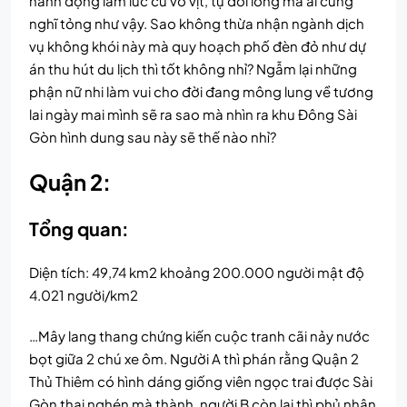
hành động lắm lúc cứ vờ vịt, tự dối lòng mà ai cũng
nghĩ tỏng như vậy. Sao không thừa nhận ngành dịch
vụ không khói này mà quy hoạch phố đèn đỏ như dự
án thu hút du lịch thì tốt không nhỉ? Ngẫm lại những
phận nữ nhi làm vui cho đời đang mông lung về tương
lai ngày mai mình sẽ ra sao mà nhìn ra khu Đông Sài
Gòn hình dung sau này sẽ thế nào nhỉ?
Quận 2:
Tổng quan:
Diện tích: 49,74 km2 khoảng 200.000 người mật độ
4.021 người/km2
…Mây lang thang chứng kiến cuộc tranh cãi nảy nước
bọt giữa 2 chú xe ôm. Người A thì phán rằng Quận 2
Thủ Thiêm có hình dáng giống viên ngọc trai được Sài
Gòn thai nghén mà thành, người B còn lại thì phủ nhận