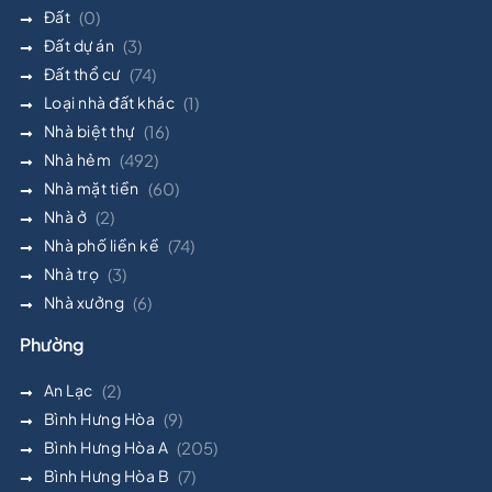
Đất
(0)
Đất dự án
(3)
Đất thổ cư
(74)
Loại nhà đất khác
(1)
Nhà biệt thự
(16)
Nhà hẻm
(492)
Nhà mặt tiền
(60)
Nhà ở
(2)
Nhà phố liền kề
(74)
Nhà trọ
(3)
Nhà xưởng
(6)
Phường
An Lạc
(2)
Bình Hưng Hòa
(9)
Bình Hưng Hòa A
(205)
Bình Hưng Hòa B
(7)