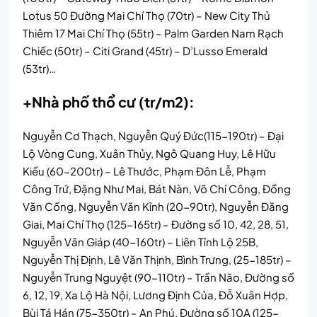
Lotus 50 Đường Mai Chí Thọ (70tr) – New City Thủ
Thiêm 17 Mai Chí Thọ (55tr) – Palm Garden Nam Rạch
Chiếc (50tr) – Citi Grand (45tr) – D’Lusso Emerald
(53tr)…
+Nhà phố thổ cư (tr/m2):
Nguyễn Cơ Thạch, Nguyễn Quý Đức(115-190tr) – Đại
Lộ Vòng Cung, Xuân Thủy, Ngô Quang Huy, Lê Hữu
Kiều (60-200tr) – Lê Thước, Phạm Đôn Lễ, Phạm
Công Trứ, Đặng Như Mai, Bát Nàn, Võ Chí Công, Đồng
Văn Cống, Nguyễn Văn Kỉnh (20-90tr), Nguyễn Đăng
Giai, Mai Chí Thọ (125-165tr) – Đường số 10, 42, 28, 51,
Nguyễn Văn Giáp (40-160tr) – Liên Tỉnh Lộ 25B,
Nguyễn Thị Định, Lê Văn Thịnh, Bình Trưng, (25-185tr) –
Nguyễn Trung Nguyệt (90-110tr) – Trần Não, Đường số
6, 12, 19, Xa Lộ Hà Nội, Lương Định Của, Đỗ Xuân Hợp,
Bùi Tá Hán (75-350tr) – An Phú, Đường số 10A (125-