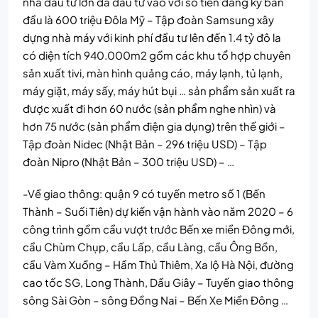
nhà đầu tư lớn đã đầu tư vào với số tiền đăng ký ban
đầu là 600 triệu Đôla Mỹ – Tập đoàn Samsung xây
dựng nhà máy với kinh phí đầu tư lên đến 1.4 tỷ đô la
có diện tích 940.000m2 gồm các khu tổ hợp chuyên
sản xuất tivi, màn hình quảng cáo, máy lạnh, tủ lạnh,
máy giặt, máy sấy, máy hút bụi … sản phẩm sản xuất ra
được xuất đi hơn 60 nước (sản phẩm nghe nhìn) và
hơn 75 nước (sản phẩm điện gia dụng) trên thế giới –
Tập đoàn Nidec (Nhật Bản – 296 triệu USD) – Tập
đoàn Nipro (Nhật Bản – 300 triệu USD) – …
-Về giao thông: quận 9 có tuyến metro số 1 (Bến
Thành – Suối Tiên) dự kiến vận hành vào năm 2020 – 6
công trình gồm cầu vượt trước Bến xe miền Đông mới,
cầu Chùm Chụp, cầu Lấp, cầu Làng, cầu Ông Bồn,
cầu Vàm Xuồng – Hầm Thủ Thiêm, Xa lộ Hà Nội, đường
cao tốc SG, Long Thành, Dầu Giây – Tuyến giao thông
sông Sài Gòn – sông Đồng Nai – Bến Xe Miền Đông …