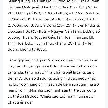
Quang Trung, Lã Xuân Oai, Đường số 379, Hồ Bá Phấn,
Lã Xuân OaiNguyễn Duy Trinh (30-90tr) – Tăng Nhơn
Phú, Đường số 120, D400 (21 -115tr) – Dương Đình Hội,
Đường số 185, Nam Hòa (30-100tr) – Cầu xây, Đại Lộ
2, Đường số 18, Võ Chí Công (25-125tr) – Liên Phường,
Đỗ Xuân Hợp (35-115tr) – Nguyễn Văn Tăng, Đường số
3, Long Thuận, Nguyễn Xiển, Tân Hòa II, Tân Lập I,II,
Trịnh Hoài Đức, Huỳnh Thúc Kháng (20-110tr) – Tên
đường khổng tử?(85tr)…
…Cũng giống như quận 2, giá cả ở đây hình như đã an
bài, các chuyên gia, sale bđs cứ mải mê định giá còn
tăng nữa, tăng mãi. Ừ thì ai chẳng biết là tăng, tăng
đến mức độ nào thì dừng, giống như các nước khác
họ luôn có những chính sách để kiểm soát giá nhà trở
nên ổn định…Nói như các thánh sản thì trẻ con cũng
có thể trả lời được “Chiều cao tuổi mầm non sẽ còn
phát triển nữa”