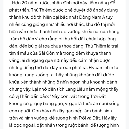
…Hơn 20 năm trước, nhận định nơi này tiềm năng để
phát triển, Thủ Thiêm được phê duyệt đồ án xây dựng
thành khu đô thị hiện đại bậc nhất Đông Nam Á tuy
nhiên cũng giống như nhiều nơi khác, khu đô thị mới
hiện vẫn chưa thành hình do vướng khiếu nại của hàng
trăm hộ dân vì cho rằng bị thu hồi đất chưa hợp lòng
dân, đền bù giải tỏa chưa thỏa đáng. Thủ Thiêm là trái
tim rỉ máu của Sài Gòn mà trong đêm khuya thanh
vắng, ai đi ngang qua nơi này đều cảm nhận được
những tiếng thở dài đầy ai oán phát ra. Flycam nhìn từ
không trung xuống ta thấy những khoảnh đất được
khứa, xén thành những ô nhìn ngon như khoanh bánh
chưng vậy. Lại nhớ đến tích Lang Liêu nằm mộng thấy
có vị Thần đến bảo: “Này con, vật trong Trời Đất
không có gì quý bằng gạo, vì gạo là thức ăn nuôi sống
con người. Con hãy nên lấy gạo nếp làm bánh hình
tròn và hình vuông, để tượng hình Trời và Đất. Hãy lấy
lá bọc ngoài, đặt nhân trong ruột bánh, để tượng hình