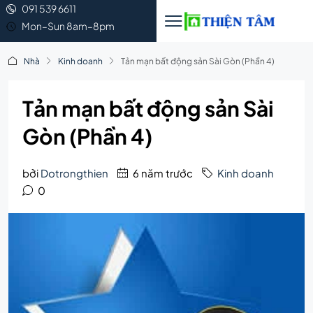
091 539 6611
Mon–Sun 8am–8pm
Nhà
Kinh doanh
Tản mạn bất động sản Sài Gòn (Phần 4)
Tản mạn bất động sản Sài
Gòn (Phần 4)
bởi
Dotrongthien
6 năm trước
Kinh doanh
0