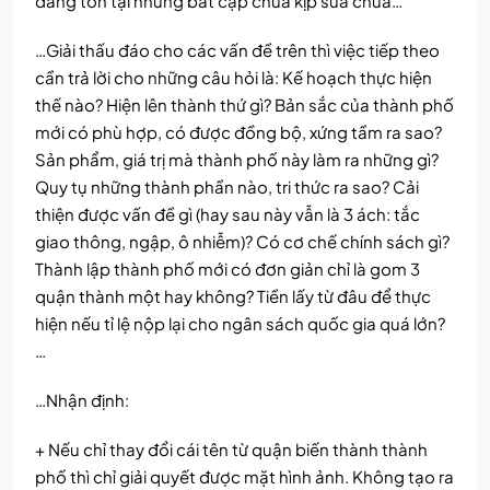
đang tồn tại những bất cập chưa kịp sửa chữa…
…Giải thấu đáo cho các vấn đề trên thì việc tiếp theo
cần trả lời cho những câu hỏi là: Kế hoạch thực hiện
thế nào? Hiện lên thành thứ gì? Bản sắc của thành phố
mới có phù hợp, có được đồng bộ, xứng tầm ra sao?
Sản phẩm, giá trị mà thành phố này làm ra những gì?
Quy tụ những thành phần nào, tri thức ra sao? Cải
thiện được vấn đề gì (hay sau này vẫn là 3 ách: tắc
giao thông, ngập, ô nhiễm)? Có cơ chế chính sách gì?
Thành lập thành phố mới có đơn giản chỉ là gom 3
quận thành một hay không? Tiền lấy từ đâu để thực
hiện nếu tỉ lệ nộp lại cho ngân sách quốc gia quá lớn?
…
…Nhận định:
+ Nếu chỉ thay đổi cái tên từ quận biến thành thành
phố thì chỉ giải quyết được mặt hình ảnh. Không tạo ra