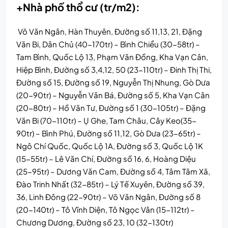
+Nhà phố thổ cư (tr/m2):
Võ Văn Ngân, Hàn Thuyên, Đường số 11,13, 21, Đặng
Văn Bi, Dân Chủ (40-170tr) – Bình Chiểu (30-58tr) –
Tam Bình, Quốc Lộ 13, Phạm Văn Đồng, Kha Vạn Cân,
Hiệp Bình, Đường số 3,4,12, 50 (23-110tr) – Đinh Thị Thi,
Đường số 15, Đường số 19, Nguyễn Thị Nhung, Gò Dưa
(20-90tr) – Nguyễn Văn Bá, Đường số 5, Kha Vạn Cân
(20-80tr) – Hồ Văn Tư, Đường số 1 (30-105tr) – Đặng
Văn Bi (70-110tr) – Ụ Ghe, Tam Châu, Cây Keo(35-
90tr) – Bình Phú, Đường số 11,12, Gò Dưa (23-65tr) –
Ngô Chí Quốc, Quốc Lộ 1A, Đường số 3, Quốc Lộ 1K
(15-55tr) – Lê Văn Chí, Đường số 16, 6, Hoàng Diệu
(25-95tr) – Dương Văn Cam, Đường số 4, Tâm Tâm Xã,
Đào Trinh Nhất (32-85tr) – Lý Tế Xuyên, Đường số 39,
36, Linh Đông (22-90tr) – Võ Văn Ngân, Đường số 8
(20-140tr) – Tô Vĩnh Diện, Tô Ngọc Vân (15-112tr) –
Chương Dương, Đường số 23, 10 (32-130tr)