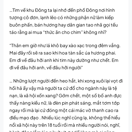
…Tìm về khu Đông ta lại nhớ đến phố Đông nơi hình
tượng cô đơn, lạnh lẽo có những phận nữ làm kiếp
buôn phấn, bán hương hay dân gian tao nhã gọi tếu
táo rằng ai mua “thức ăn cho chim” không nhỉ?
“Thân em giờ như lá khô bay xào xạc trong đêm vắng.
Mai đây rồi sẽ ra sao khi hoa tàn sắc úa hương phai.
Em đi về đâu hỡi anh khi tim này dường như chết. Em
đi về đâu hỡi anh, về đâu hỡi người”
… Những lượt người đến heo hắt, khi xong xuôi lại vọt đi
hối hả ấy vậy mà người ta cứ đổ cho ngành này là tệ
nạn, là xã hội xốn xang? Gớm chết, một số bố anh đực
thấy nàng kiều nữ, là đèn pin phát sáng, mắt tơm tớp
ngay rồi mà lại cứ đóng một cái mác vờ thanh cao ra
điều mạo đạo . Nhiều lúc nghĩ cũng lạ, không thể hiểu
nổi xã hội này trên 18 tuổi rồi mà nhiều người nói, nghĩ,