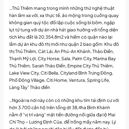
…Thủ Thiêm mang trong mình những thứ nghệ thuật
hàn lâm xa vời, xa thực tế, ảo mộng trong cuồng quay
không gian quý tộc đối lập cuộc sống bì bõm, ngập
lụt tứ tung với dự án nhà hát giao hưởng với tổng diện
tích khu đất là 20.354,8m2 và hiếm có quận nào lại
lắm dự án khu đô thị mới như quận 2 bao gồm: Khu đô
thị Thủ Thiêm, Cát Lái, An Phú-An Khánh, Thảo Điền,
Thạnh Mỹ Lợi, City Horse, Sala, Palm City, Marina Bay
Thủ Thiêm, Sarah Thảo Điền, Empire City Thủ Thiêm,
Lake View City, Citi Bella, Cityland Bình Trưng Đông,
Phố Đông Village, Citi Home, Ventura, Spring Life,
Làng Tây” Thảo điền
…Ngoài ra nơi này còn có những khu tím tái định cư với
hơn 3.700 căn hộ trên tổng dt 38,4ha Bình Khánh
nằm ở “vị trí vàng” mặt tiền đường nối giữa đại lộ Mai
Chí Thọ – Lương Định Của, để trống mấy năm nay. Lý
do là bởi những người dân bị lấy đất được đền bù