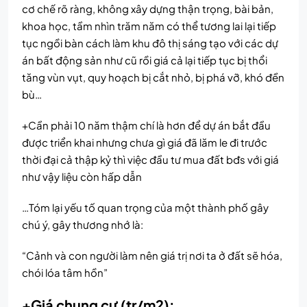
cơ chế rõ ràng, không xây dựng thận trọng, bài bản,
khoa học, tầm nhìn trăm năm có thể tương lai lại tiếp
tục ngồi bàn cách làm khu đô thị sáng tạo với các dự
án bất động sản như cũ rồi giá cả lại tiếp tục bị thổi
tăng vùn vụt, quy hoạch bị cắt nhỏ, bị phá vỡ, khó đền
bù…
+Cần phải 10 năm thậm chí là hơn để dự án bắt đầu
được triển khai nhưng chưa gì giá đã lăm le đi trước
thời đại cả thập kỷ thì việc đầu tư mua đất bđs với giá
như vậy liệu còn hấp dẫn
…Tóm lại yếu tố quan trọng của một thành phố gây
chú ý, gây thương nhớ là:
“Cảnh và con người làm nên giá trị nơi ta ở đất sẽ hóa,
chói lóa tâm hồn”
+Giá chung cư (tr/m2):