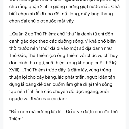
cho rằng quận 2 nhìn giống những giọt nước mắt. Chả
biết chọn ai để đi cho đỡ mất lòng, mây lang thang
chọn đại chú giọt nước mắt vậy.
…Quận 2 có Thủ Thiêm: chữ “thủ” là danh từ chỉ đồn
canh gác dọc theo các đường sông, vì khá phổ biến
thời trước nên “thủ” đã đi vào một số địa danh như
Thủ Đức, Thủ Thiêm (có ông Thiêm với chức vụ chỉ huy
đồn binh thủ ngự, xuất hiện trong khoảng cuối thế kỷ
XVIII). …Thủ Thiêm trước đây là đầm lầy, vùng trũng
thuận lợi cho cây bàng, lác phát triển, người dân tận
dụng lá bàng để đan buồm làm ghe đi lại trên sông
tạo nên hình ảnh các chuyến đò dọc ngang, xuôi
ngược và đi vào câu ca dao:
“Bắp non mà nướng lửa lò – Đố ai ve được con đò Thủ
Thiêm”