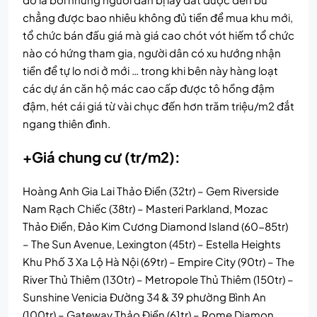
chẳng được bao nhiêu không đủ tiền để mua khu mới,
tổ chức bán đấu giá mà giá cao chót vót hiếm tổ chức
nào có hứng tham gia, người dân có xu hướng nhận
tiền để tự lo nơi ở mới … trong khi bên này hàng loạt
các dự án căn hộ mác cao cấp được tô hồng đậm
đậm, hét cái giá từ vài chục đến hơn trăm triệu/m2 đắt
ngang thiên đình.
+Giá chung cư (tr/m2):
Hoàng Anh Gia Lai Thảo Điền (32tr) – Gem Riverside
Nam Rạch Chiếc (38tr) – Masteri Parkland, Mozac
Thảo Điền, Đảo Kim Cương Diamond Island (60-85tr)
– The Sun Avenue, Lexington (45tr) – Estella Heights
Khu Phố 3 Xa Lộ Hà Nội (69tr) – Empire City (90tr) – The
River Thủ Thiêm (130tr) – Metropole Thủ Thiêm (150tr) –
Sunshine Venicia Đường 34 & 39 phường Bình An
(100tr) – Gateway Thảo Điền (61tr) – Rome Diamon