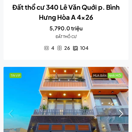
Đất thổ cư 340 Lê Văn Quới p. Bình
Hưng Hòa A 4×26
5,790.0 triệu
ĐẤT THỔ CƯ
4
26
104
TIN VIP
MUA BÁN
NHÀ MỚI