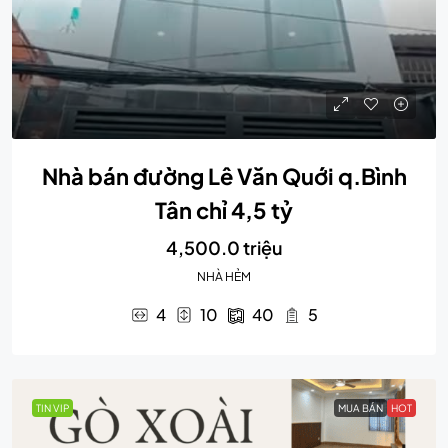
Nhà bán đường Lê Văn Quới q.Bình
Tân chỉ 4,5 tỷ
4,500.0 triệu
NHÀ HẺM
4
10
40
5
TIN VIP
MUA BÁN
HOT