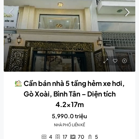
Cần bán nhà 5 tầng hẻm xe hơi,
Gò Xoài, Bình Tân – Diện tích
4.2x17m
5,990.0 triệu
NHÀ PHỐ LIỀN KỀ
4
17
70
5