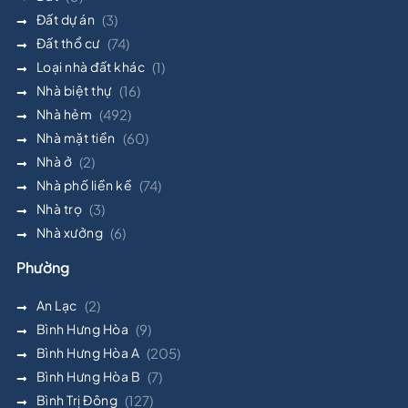
Đất dự án
(3)
Đất thổ cư
(74)
Loại nhà đất khác
(1)
Nhà biệt thự
(16)
Nhà hẻm
(492)
Nhà mặt tiền
(60)
Nhà ở
(2)
Nhà phố liền kề
(74)
Nhà trọ
(3)
Nhà xưởng
(6)
Phường
An Lạc
(2)
Bình Hưng Hòa
(9)
Bình Hưng Hòa A
(205)
Bình Hưng Hòa B
(7)
Bình Trị Đông
(127)