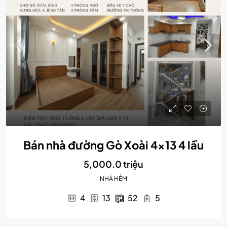
Bán nhà đường Gò Xoài 4×13 4 lầu
5,000.0 triệu
NHÀ HẺM
4
13
52
5