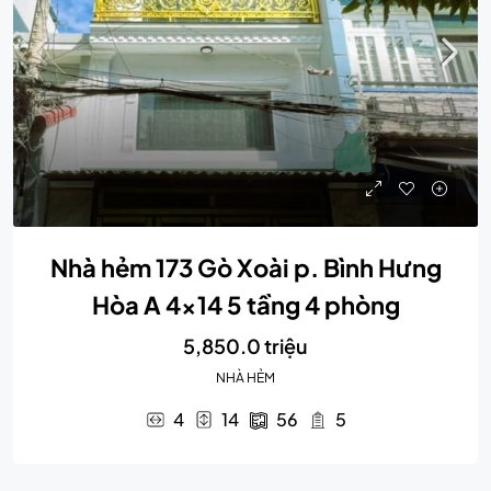
Nhà hẻm 173 Gò Xoài p. Bình Hưng
Hòa A 4×14 5 tầng 4 phòng
5,850.0 triệu
NHÀ HẺM
4
14
56
5