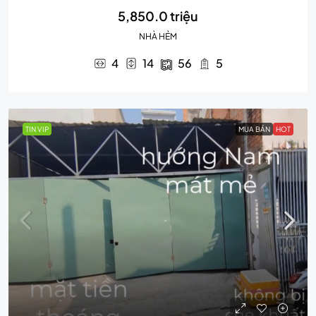
5,850.0 triệu
NHÀ HẺM
4
14
56
5
TIN VIP
MUA BÁN
HOT