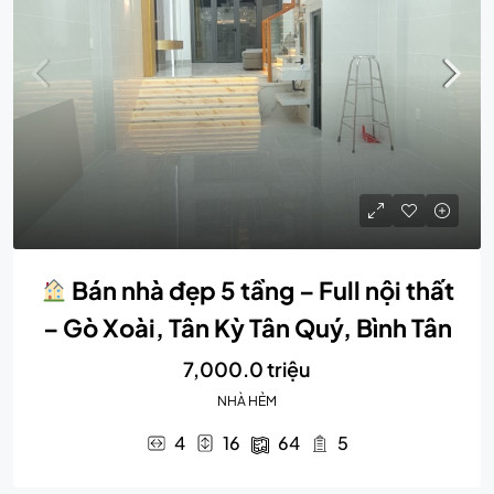
Bán nhà đẹp 5 tầng – Full nội thất
– Gò Xoài, Tân Kỳ Tân Quý, Bình Tân
7,000.0 triệu
NHÀ HẺM
4
16
64
5