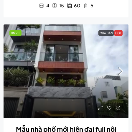
4
15
60
5
TIN VIP
MUA BÁN
HOT
Mẫu nhà phố mới hiện đại full nội