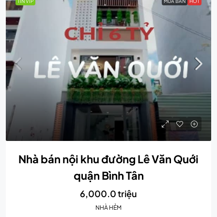
TIN VIP
MUA BÁN
HOT
Nhà bán nội khu đường Lê Văn Quới
quận Bình Tân
6,000.0 triệu
NHÀ HẺM