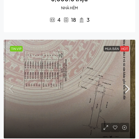
NHÀ HẺM
4
18
3
TIN VIP
MUA BÁN
HOT