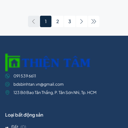
1
2
3
091 539 6611
bdsbinhtan.vn@gmail.com
123 Bờ Bao Tân Thắng, P. Tân Sơn Nhì, Tp. HCM
Loại bất động sản
Đất
(0)