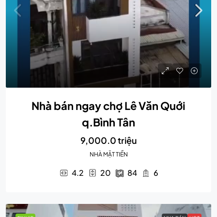
Nhà bán ngay chợ Lê Văn Quới
q.Bình Tân
9,000.0 triệu
NHÀ MẶT TIỀN
4.2
20
84
6