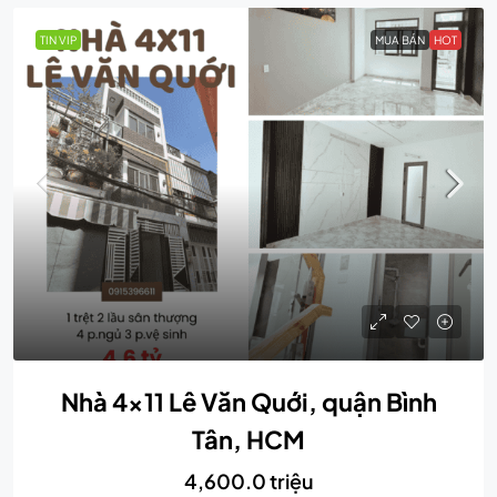
TIN VIP
MUA BÁN
HOT
Nhà 4×11 Lê Văn Quới, quận Bình
Tân, HCM
4,600.0 triệu