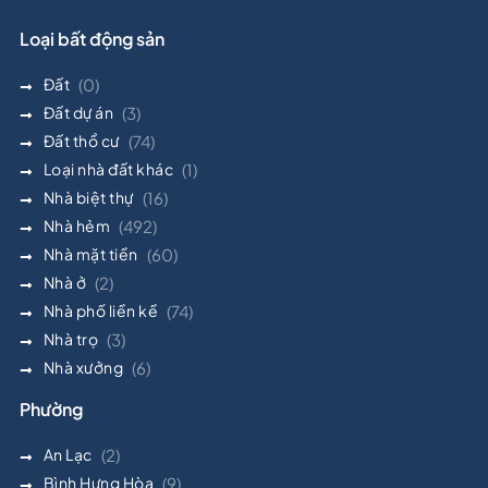
Loại bất động sản
Đất
(0)
Đất dự án
(3)
Đất thổ cư
(74)
Loại nhà đất khác
(1)
Nhà biệt thự
(16)
Nhà hẻm
(492)
Nhà mặt tiền
(60)
Nhà ở
(2)
Nhà phố liền kề
(74)
Nhà trọ
(3)
Nhà xưởng
(6)
Phường
An Lạc
(2)
Bình Hưng Hòa
(9)