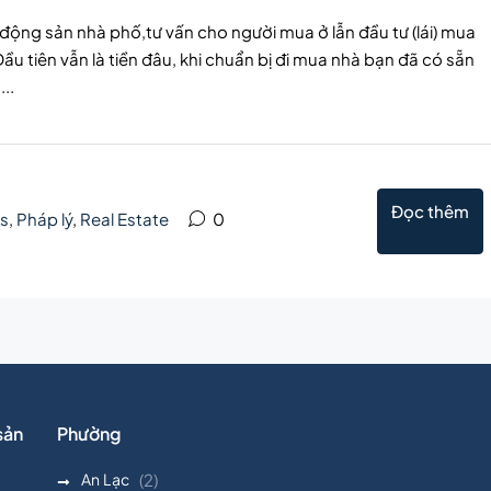
t động sản nhà phố,tư vấn cho người mua ở lẫn đầu tư (lái) mua
Đầu tiên vẫn là tiền đâu, khi chuẩn bị đi mua nhà bạn đã có sẵn
..
Đọc thêm
s
,
Pháp lý
,
Real Estate
0
sản
Phường
An Lạc
(2)