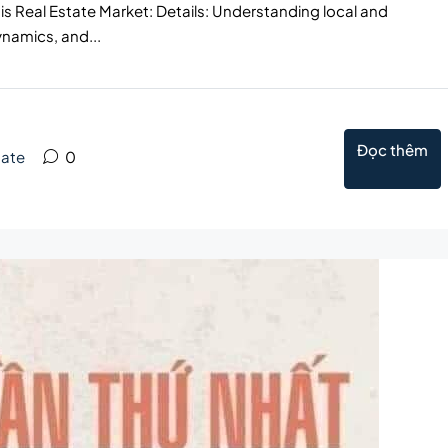
is Real Estate Market: Details: Understanding local and
ynamics, and...
Đọc thêm
tate
0