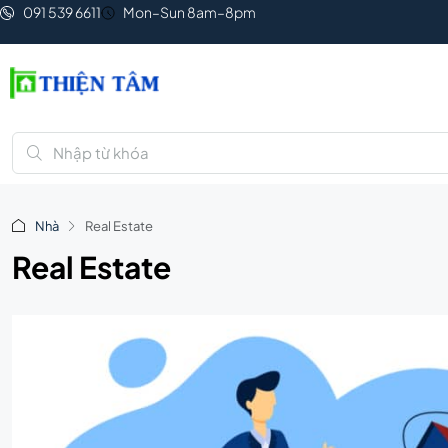
091 539 6611
Mon–Sun 8am–8pm
Nhà
Real Estate
Real Estate