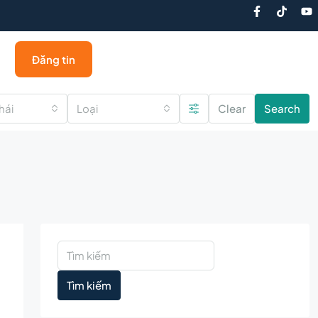
Đăng tin
hái
Loại
Clear
Search
Tìm kiếm