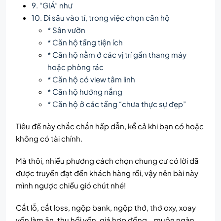
9. “GIÁ” như
10. Đi sâu vào tí, trong việc chọn căn hộ
* Sân vườn
* Căn hộ tầng tiện ích
* Căn hộ nằm ở các vị trí gần thang máy
hoặc phòng rác
* Căn hộ có view tâm linh
* Căn hộ hướng nắng
* Căn hộ ở các tầng “chưa thực sự đẹp”
Tiêu đề này chắc chắn hấp dẫn, kể cả khi bạn có hoặc
không có tài chính.
Mà thôi, nhiều phương cách chọn chung cư có lời đã
được truyền đạt đến khách hàng rồi, vậy nên bài này
mình ngược chiều gió chút nhé!
Cắt
lỗ, cắt loss, ngộp bank, ngộp thở, thở oxy, xoay
vốn làm ăn, thu hồi vốn, giá hợp đồng,…muôn ngàn