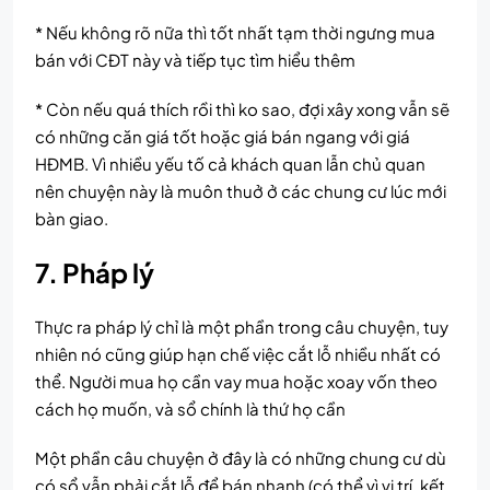
* Nếu không rõ nữa thì tốt nhất tạm thời ngưng mua
bán với CĐT này và tiếp tục tìm hiểu thêm
* Còn nếu quá thích rồi thì ko sao, đợi xây xong vẫn sẽ
có những căn giá tốt hoặc giá bán ngang với giá
HĐMB. Vì nhiều yếu tố cả khách quan lẫn chủ quan
nên chuyện này là muôn thuở ở các chung cư lúc mới
bàn giao.
7. Pháp lý
Thực ra pháp lý chỉ là một phần trong câu chuyện, tuy
nhiên nó cũng giúp hạn chế việc cắt lỗ nhiều nhất có
thể. Người mua họ cần vay mua hoặc xoay vốn theo
cách họ muốn, và sổ chính là thứ họ cần
Một phần câu chuyện ở đây là có những chung cư dù
có sổ vẫn phải cắt lỗ để bán nhanh (có thể vì vị trí, kết