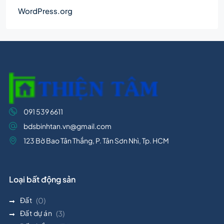
WordPress.org
091 539 6611
bdsbinhtan.vn@gmail.com
123 Bờ Bao Tân Thắng, P. Tân Sơn Nhì, Tp. HCM
Loại bất động sản
Đất
(0)
Đất dự án
(3)