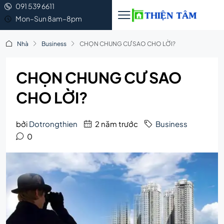
091 539 6611
Mon–Sun 8am–8pm
Nhà
Business
CHỌN CHUNG CƯ SAO CHO LỜI?
CHỌN CHUNG CƯ SAO
CHO LỜI?
bởi
Dotrongthien
2 năm trước
Business
0