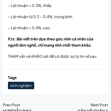
– Lợi nhuận < 0.3%, thấp
– Lợi nhuận từ 0.3 – 0.4%, trung bình
– Lợi nhuận > 0.4%, cao
P/s: Bài viết trên dựa theo góc nhìn cá nhân của
người làm nghề, chỉ mang tính chất tham khảo.
THAM vấn và KHẢO sát để có được sự tự tin về sau.
Tags
kinh nghiệm
Prev Post
Next Post
VỊ TRÍ ĐẮC ĐỊA?
CĂN HỘ QUẬN 4