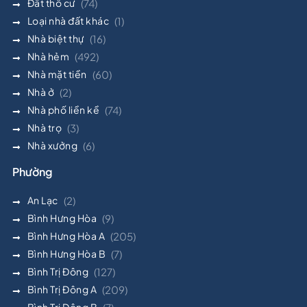
Đất thổ cư
(74)
Loại nhà đất khác
(1)
Nhà biệt thự
(16)
Nhà hẻm
(492)
Nhà mặt tiền
(60)
Nhà ở
(2)
Nhà phố liền kề
(74)
Nhà trọ
(3)
Nhà xưởng
(6)
Phường
An Lạc
(2)
Bình Hưng Hòa
(9)
Bình Hưng Hòa A
(205)
Bình Hưng Hòa B
(7)
Bình Trị Đông
(127)
Bình Trị Đông A
(209)