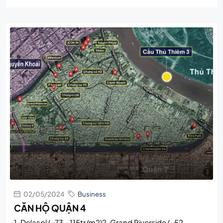
02/05/2024
Business
CĂN HỘ QUẬN 4
1. Delasol (~73 - 115tr/m2)2. Grand Riverside (~52 -