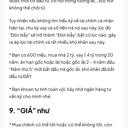
được thời cơ đầu tư, cơ hội trong tương lai,…sức hút
không thể chối từ.
Tuy nhiên nếu không tìm hiểu kỹ về tài chính cá nhân
hiện tại, chu kỳ vay và số tiền trả nợ sau này, lúc đó
“Đòn bẩy” sẽ trở thành “Đòn bẫy” bất cứ lúc nào, gây
ra áp lực tài chính và rất nhiều khó khăn sau này.
* Bạn có 600 triệu, mua nhà 2 tỷ, vay 1.4 tỷ trong 20
năm, ân hạn gốc hoặc lãi hoặc gốc lãi 2 – 4 năm đầu,
“Năm thứ 5” mới bắt đầu trả gốc lãi, khó khăn đã bắt
đầu từ ĐÂY.
* Bạn khoan tự tính toán vội, hãy nhờ ngân hàng tư
vấn kỹ cho mình nhé.
9. “GIÁ” như
* Mua chênh có thể tốt hoặc có thể không tốt, còn