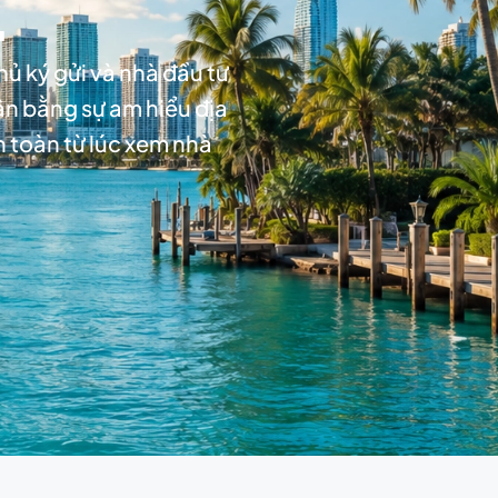
.
ủ ký gửi và nhà đầu tư
ân bằng sự am hiểu địa
n toàn từ lúc xem nhà