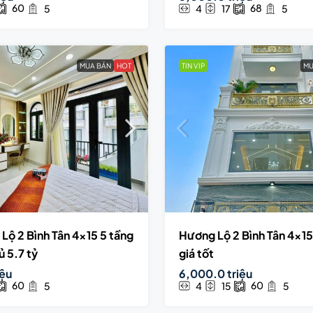
60
68
5
4
17
5
MUA BÁN
HOT
TIN VIP
MU
Lộ 2 Bình Tân 4×15 5 tầng
Hương Lộ 2 Bình Tân 4×15
 5.7 tỷ
giá tốt
iệu
6,000.0 triệu
60
60
5
4
15
5