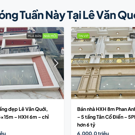
óng Tuần Này Tại Lê Văn Qu
MUA BÁN
NHÀ MỚI
TIN VIP
MU
tầng đẹp Lê Văn Quới,
Bán nhà HXH 8m Phan Anh
 4x15m – HXH 6m – chỉ
– 5 tầng Tân Cổ Điển – 5P
hơn 6 tỷ
iệu
6,000.0 triệu