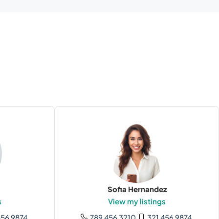
Sofia Hernandez
s
View my listings
456 9874
789 456 3210
321 456 9874