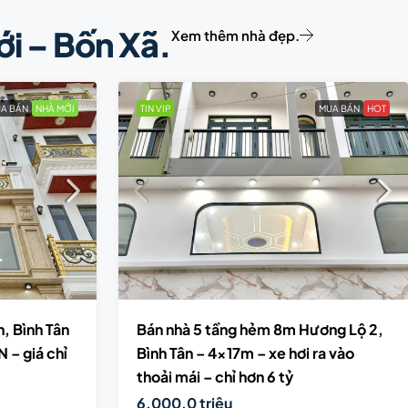
ới – Bốn Xã.
Xem thêm nhà đẹp.
A BÁN
NHÀ MỚI
TIN VIP
MUA BÁN
HOT
, Bình Tân
Bán nhà 5 tầng hẻm 8m Hương Lộ 2,
N – giá chỉ
Bình Tân – 4x17m – xe hơi ra vào
thoải mái – chỉ hơn 6 tỷ
6,000.0 triệu