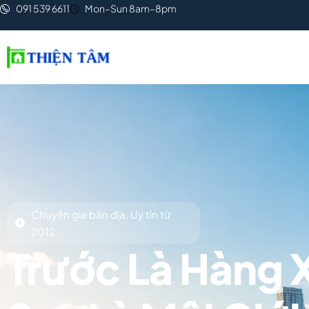
091 539 6611
Mon–Sun 8am–8pm
Chuyên gia bản địa. Uy tín từ
2012.
Trước Là Hàng