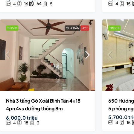
64
4
16
5
4
15
TIN VIP
MUA BÁN
HOT
TIN VIP
Nhà 3 tầng Gò Xoài Bình Tân 4×18
650 Hương 
4pn 4vs đường thông 8m
5 phòng ngủ
5,700.0 tr
6,000.0 triệu
4
15
4
18
3