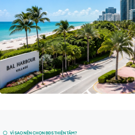
BÌNH TRỊ ĐÔNG
VÌ SAO NÊN CHỌN BĐS THIỆN TÂM?