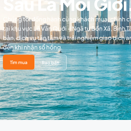
Sau Là Môi Giới
Chúng tôi đồng hành cùng khách mua, chính ch
tại khu vực Lê Văn Quới – Ngã tư Bốn Xã, Bình T
bàn, dịch vụ tận tâm và trải nghiệm giao dịch a
đến khi nhận sổ hồng.
Tìm mua
Rao bán