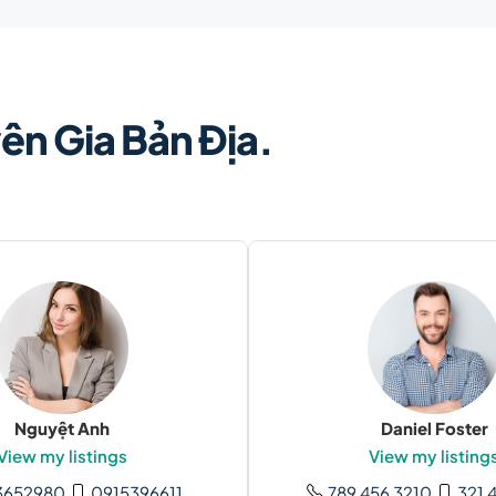
ên Gia Bản Địa.
Nguyệt Anh
Daniel Foster
View my listings
View my listing
3652980
0915396611
789 456 3210
321 