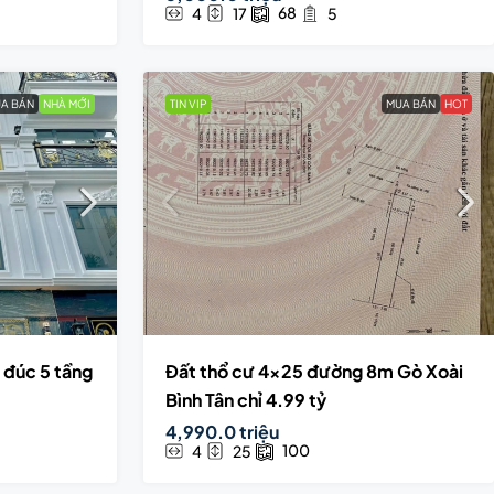
68
4
17
5
A BÁN
NHÀ MỚI
TIN VIP
MUA BÁN
HOT
 đúc 5 tầng
Đất thổ cư 4×25 đường 8m Gò Xoài
Bình Tân chỉ 4.99 tỷ
4,990.0 triệu
100
4
25