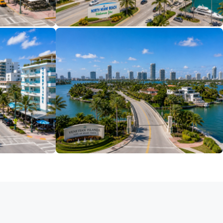
BÌNH TÂN
AN LẠC