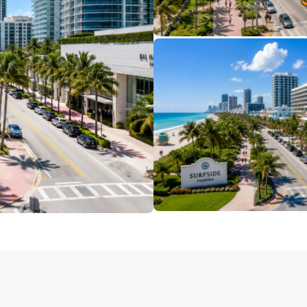
BÌNH HƯNG HÒA
TÂN TẠO