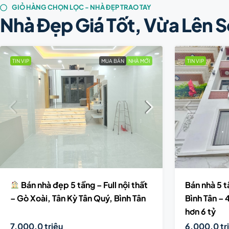
GIỎ HÀNG CHỌN LỌC - NHÀ ĐẸP TRAO TAY
Nhà Đẹp Giá Tốt, Vừa Lên S
TIN VIP
MUA BÁN
NHÀ MỚI
TIN VIP
Bán nhà đẹp 5 tầng – Full nội thất
Bán nhà 5 
– Gò Xoài, Tân Kỳ Tân Quý, Bình Tân
Bình Tân –
hơn 6 tỷ
7,000.0 triệu
6,000.0 tr