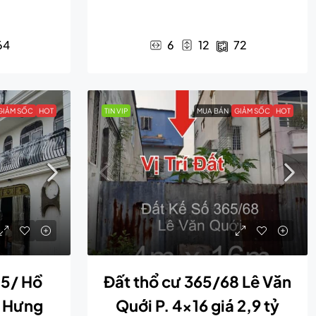
64
6
12
72
GIẢM SỐC
HOT
TIN VIP
MUA BÁN
GIẢM SỐC
HOT
15/ Hồ
Đất thổ cư 365/68 Lê Văn
h Hưng
Quới P. 4×16 giá 2,9 tỷ