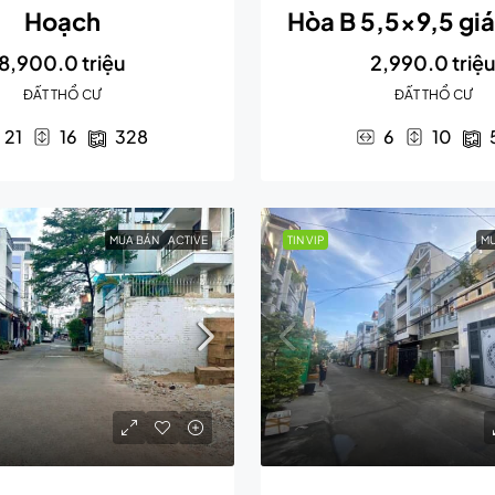
Hoạch
Hòa B 5,5×9,5 giá
8,900.0 triệu
2,990.0 triệ
ĐẤT THỔ CƯ
ĐẤT THỔ CƯ
21
16
328
6
10
MUA BÁN
ACTIVE
TIN VIP
MU