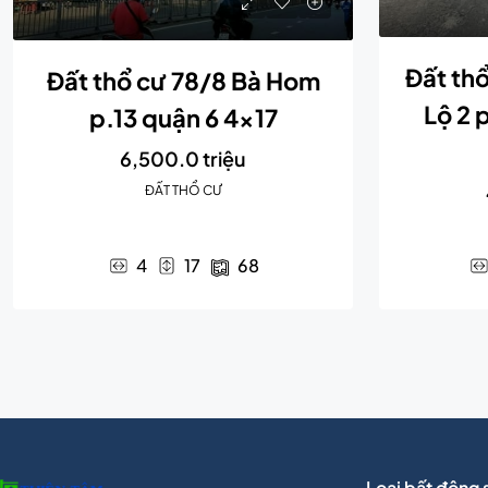
Đất th
Đất thổ cư 78/8 Bà Hom
Lộ 2 
p.13 quận 6 4×17
6,500.0 triệu
ĐẤT THỔ CƯ
4
17
68
Loại bất động 