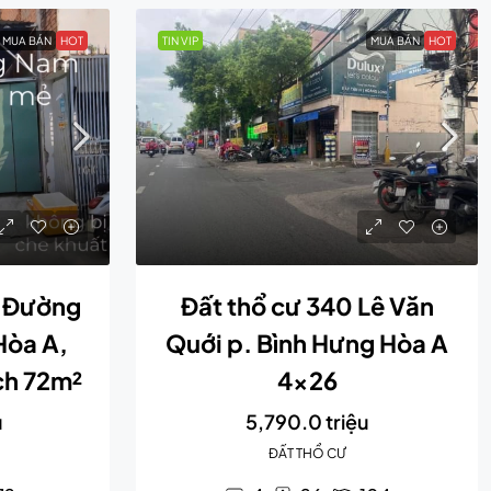
MUA BÁN
HOT
TIN VIP
MUA BÁN
HOT
/ Đường
Đất thổ cư 340 Lê Văn
Hòa A,
Quới p. Bình Hưng Hòa A
ích 72m²
4×26
u
5,790.0 triệu
ĐẤT THỔ CƯ