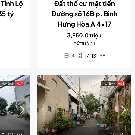
Tỉnh Lộ
Đất thổ cư mặt tiền
35 tỷ
Đường số 16B p. Bình
Hưng Hòa A 4×17
u
3,950.0 triệu
ĐẤT THỔ CƯ
4
17
68
MUA BÁN
HOT
MUA BÁN
HOT