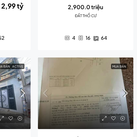
 2,99 tỷ
2,900.0 triệu
ĐẤT THỔ CƯ
u
52
4
16
64
A BÁN
ACTIVE
MUA BÁN