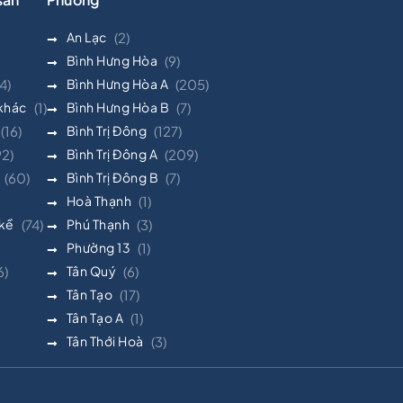
An Lạc
(2)
Bình Hưng Hòa
(9)
4)
Bình Hưng Hòa A
(205)
 khác
(1)
Bình Hưng Hòa B
(7)
(16)
Bình Trị Đông
(127)
92)
Bình Trị Đông A
(209)
(60)
Bình Trị Đông B
(7)
Hoà Thạnh
(1)
 kề
(74)
Phú Thạnh
(3)
Phường 13
(1)
6)
Tân Quý
(6)
Tân Tạo
(17)
Tân Tạo A
(1)
Tân Thới Hoà
(3)