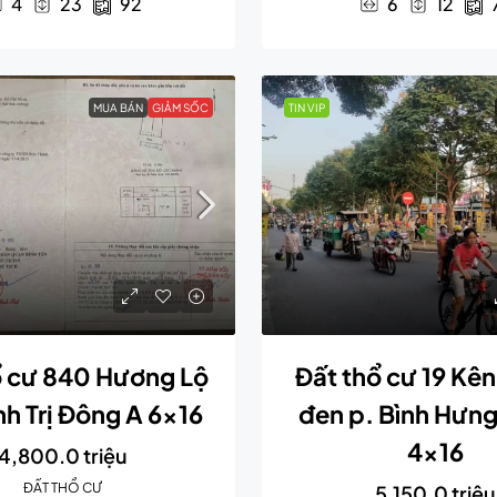
4
23
92
6
12
MUA BÁN
GIẢM SỐC
TIN VIP
ổ cư 840 Hương Lộ
Đất thổ cư 19 Kê
ình Trị Đông A 6×16
đen p. Bình Hưn
4×16
4,800.0 triệu
ĐẤT THỔ CƯ
5,150.0 triệu