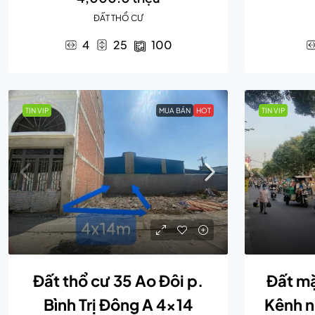
ĐẤT THỔ CƯ
4
25
100
TIN VIP
MUA BÁN
HOT
TIN VIP
Đất thổ cư 35 Ao Đôi p.
Đất mặ
Bình Trị Đông A 4×14
Kênh n