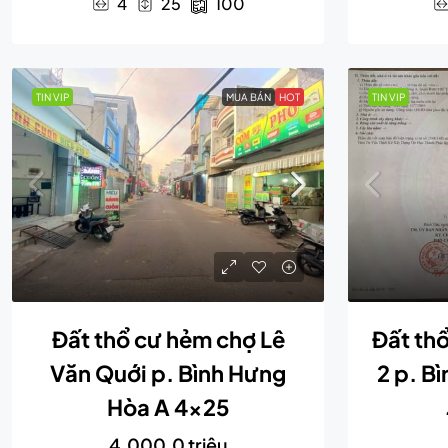
4
25
100
TIN VIP
MUA BÁN
HOT
TIN VIP
Đất thổ cư hẻm chợ Lê
Đất th
Văn Quới p. Bình Hưng
2 p. B
Hòa A 4×25
4,000.0 triệu