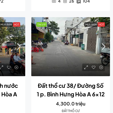
72
4
26
104
MUA BÁN
HOT
TIN VIP
MUA BÁN
HOT
nh nước
Đất thổ cư 38/ Đường Số
g Hòa A
1 p. Bình Hưng Hòa A 6×12
4,300.0 triệu
ĐẤT THỔ CƯ