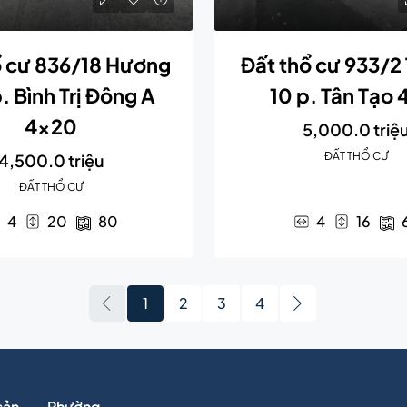
ổ cư 836/18 Hương
Đất thổ cư 933/2 
p. Bình Trị Đông A
10 p. Tân Tạo 
4×20
5,000.0 triệ
ĐẤT THỔ CƯ
4,500.0 triệu
ĐẤT THỔ CƯ
4
20
80
4
16
1
2
3
4
sản
Phường