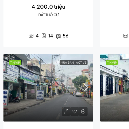
4,200.0 triệu
ĐẤT THỔ CƯ
4
14
56
TIN VIP
MUA BÁN
ACTIVE
TIN VIP