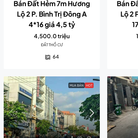
Bán Đất Hẻm 7m Hương
Bán Đ
Lộ 2 P. Bình Trị Đông A
Lộ 2 
4*16 giá 4,5 tỷ
1
4,500.0 triệu
ĐẤT THỔ CƯ
64
MUA BÁN
HOT