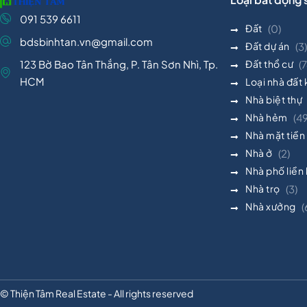
091 539 6611
Đất
(0)
bdsbinhtan.vn@gmail.com
Đất dự án
(3)
123 Bờ Bao Tân Thắng, P. Tân Sơn Nhì, Tp.
Đất thổ cư
(7
HCM
Loại nhà đất
Nhà biệt thự
Nhà hẻm
(4
Nhà mặt tiền
Nhà ở
(2)
Nhà phố liền
Nhà trọ
(3)
Nhà xưởng
(
© Thiện Tâm Real Estate - All rights reserved