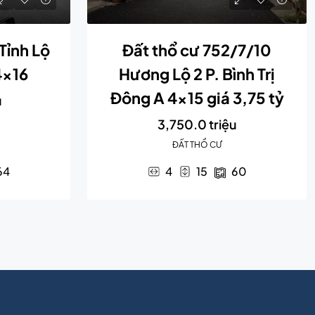
Tỉnh Lộ
Đất thổ cư 752/7/10
4×16
Hương Lộ 2 P. Bình Trị
Đông A 4×15 giá 3,75 tỷ
u
3,750.0 triệu
ĐẤT THỔ CƯ
64
4
15
60