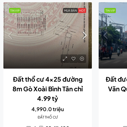
TIN VIP
MUA BÁN
HOT
TIN VIP
Đất thổ cư 4×25 đường
Đất đư
8m Gò Xoài Bình Tân chỉ
Văn Qu
4.99 tỷ
4,990.0 triệu
ĐẤT THỔ CƯ