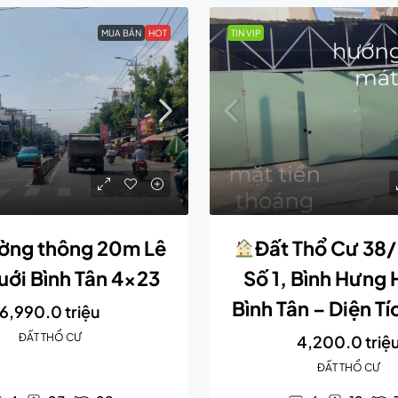
MUA BÁN
HOT
TIN VIP
ờng thông 20m Lê
Đất Thổ Cư 38
ới Bình Tân 4×23
Số 1, Bình Hưng 
Bình Tân – Diện T
6,990.0 triệu
ĐẤT THỔ CƯ
4,200.0 triệ
ĐẤT THỔ CƯ