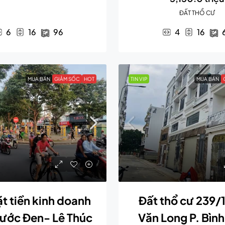
ĐẤT THỔ CƯ
6
16
96
4
16
MUA BÁN
GIẢM SỐC
HOT
TIN VIP
MUA BÁN
t tiền kinh doanh
Đất thổ cư 239/
ước Đen- Lê Thúc
Văn Long P. Bìn