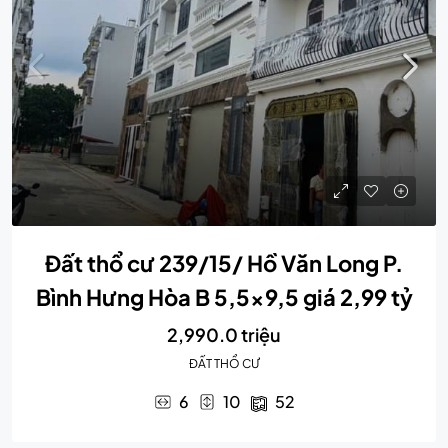
Đất thổ cư 239/15/ Hồ Văn Long P.
Bình Hưng Hòa B 5,5×9,5 giá 2,99 tỷ
2,990.0 triệu
ĐẤT THỔ CƯ
6
10
52