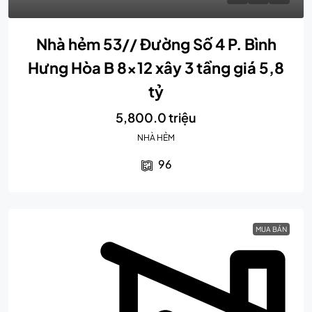
Nhà hẻm 53// Đường Số 4 P. Bình
Hưng Hòa B 8×12 xây 3 tầng giá 5,8
tỷ
5,800.0 triệu
NHÀ HẺM
96
MUA BÁN