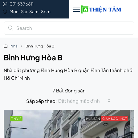
091 539 6611
Mon–Sun 8am–8pm
Nhà
Bình Hưng Hòa B
Bình Hưng Hòa B
Nhà đất phường Bình Hưng Hòa B quận Bình Tân thành phố
Hồ Chí Minh
7 Bất động sản
Đặt hàng mặc định
Sắp xếp theo:
TIN VIP
MUA BÁN
GIẢM SỐC
HOT