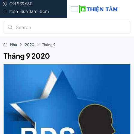
091 539 6611
Mon–Sun 8am–8pm
Nhà
2020
Tháng 9
Tháng 9 2020