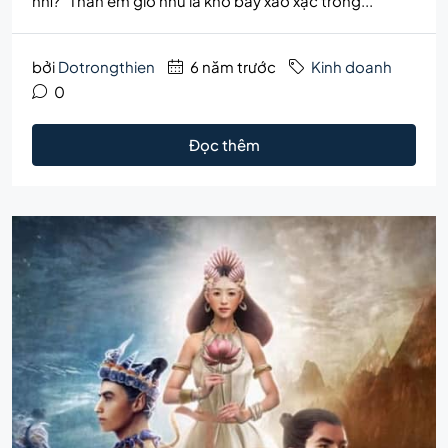
nhỉ? “Thân em giờ như lá khô bay xào xạc trong...
bởi
Dotrongthien
6 năm trước
Kinh doanh
0
Đọc thêm