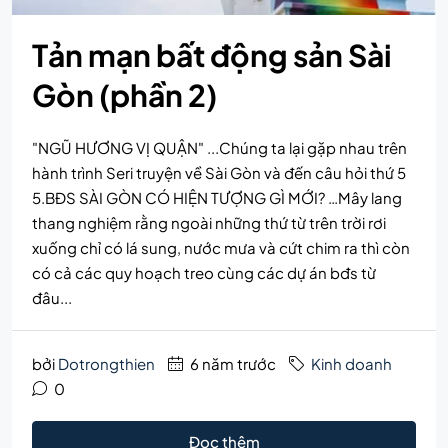
Tản mạn bất động sản Sài
Gòn (phần 2)
"NGŨ HƯƠNG VỊ QUẬN" ...Chúng ta lại gặp nhau trên
hành trình Seri truyện về Sài Gòn và đến câu hỏi thứ 5
5.BĐS SÀI GÒN CÓ HIỆN TƯỢNG GÌ MỚI? …Mây lang
thang nghiệm rằng ngoài những thứ từ trên trời rơi
xuống chỉ có lá sung, nước mưa và cứt chim ra thì còn
có cả các quy hoạch treo cùng các dự án bđs từ
đâu...
bởi
Dotrongthien
6 năm trước
Kinh doanh
0
Đọc thêm