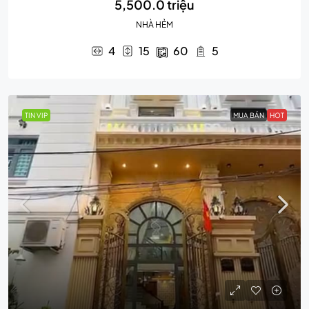
5,500.0 triệu
NHÀ HẺM
4
15
60
5
TIN VIP
MUA BÁN
HOT