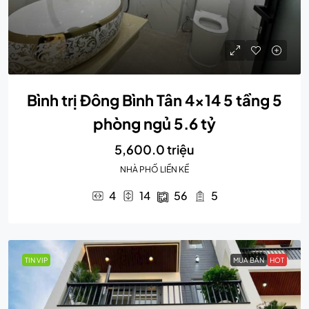
Bình trị Đông Bình Tân 4×14 5 tầng 5
phòng ngủ 5.6 tỷ
5,600.0 triệu
NHÀ PHỐ LIỀN KỀ
4
14
56
5
TIN VIP
MUA BÁN
HOT