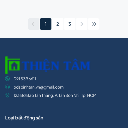
1
2
3
091 539 6611
bdsbinhtan.vn@gmail.com
123 Bờ Bao Tân Thắng, P. Tân Sơn Nhì, Tp. HCM
Loại bất động sản