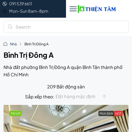
091 539 6611
Mon–Sun 8am–8pm
Nhà
Bình Trị Đông A
Bình Trị Đông A
Nhà đất phường Bình Trị Đông A quận Bình Tân thành phố
Hồ Chí Minh
209 Bất động sản
Đặt hàng mặc định
Sắp xếp theo:
TIN VIP
MUA BÁN
HOT