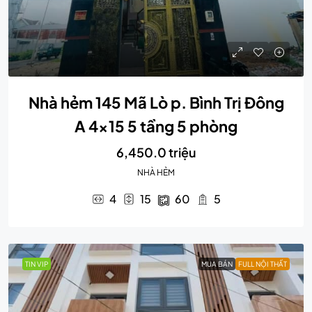
Nhà hẻm 145 Mã Lò p. Bình Trị Đông
A 4×15 5 tầng 5 phòng
6,450.0 triệu
NHÀ HẺM
4
15
60
5
TIN VIP
MUA BÁN
FULL NỘI THẤT