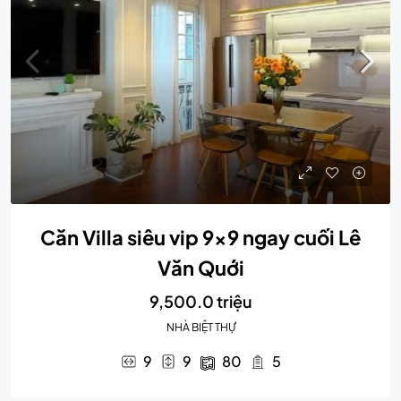
Căn Villa siêu vip 9×9 ngay cuối Lê
Văn Quới
9,500.0 triệu
NHÀ BIỆT THỰ
9
9
80
5