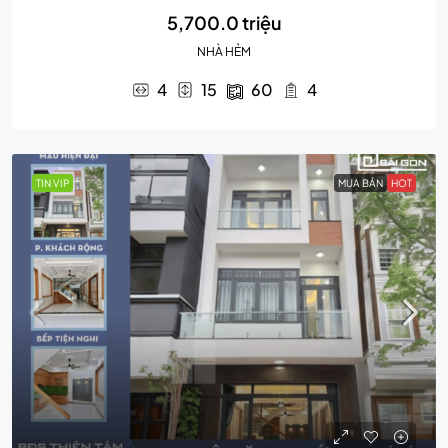
5,700.0 triệu
NHÀ HẺM
4
15
60
4
TIN VIP
MUA BÁN
HOT