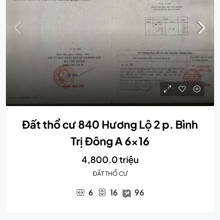
Đất thổ cư 840 Hương Lộ 2 p. Bình
Trị Đông A 6×16
4,800.0 triệu
ĐẤT THỔ CƯ
6
16
96