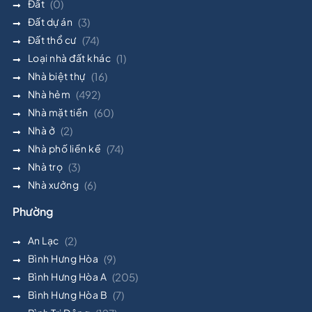
Đất
(0)
Đất dự án
(3)
Đất thổ cư
(74)
Loại nhà đất khác
(1)
Nhà biệt thự
(16)
Nhà hẻm
(492)
Nhà mặt tiền
(60)
Nhà ở
(2)
Nhà phố liền kề
(74)
Nhà trọ
(3)
Nhà xưởng
(6)
Phường
An Lạc
(2)
Bình Hưng Hòa
(9)
Bình Hưng Hòa A
(205)
Bình Hưng Hòa B
(7)