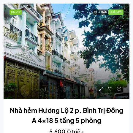
TIN VIP
MUA BÁN
NHÀ MỚI
Nhà hẻm Hương Lộ 2 p. Bình Trị Đông
A 4×18 5 tầng 5 phòng
5,600.0 triệu