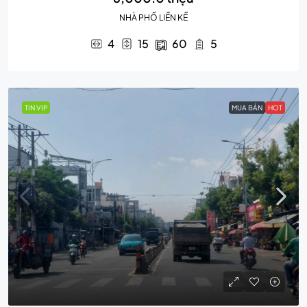
NHÀ PHỐ LIỀN KỀ
4
15
60
5
TIN VIP
MUA BÁN
HOT