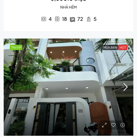
NHÀ HẺM
4
18
72
5
TIN VIP
MUA BÁN
HOT