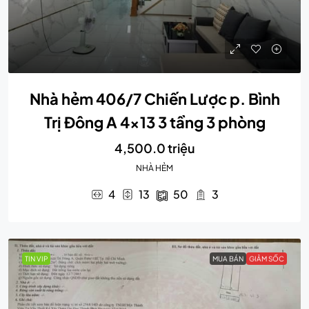
Nhà hẻm 406/7 Chiến Lược p. Bình
Trị Đông A 4×13 3 tầng 3 phòng
4,500.0 triệu
NHÀ HẺM
4
13
50
3
TIN VIP
MUA BÁN
GIẢM SỐC