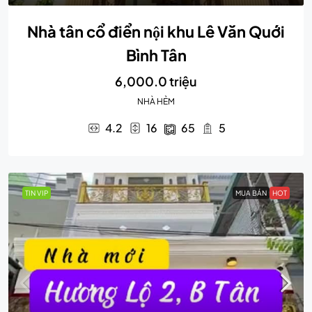
Nhà tân cổ điển nội khu Lê Văn Quới
Bình Tân
6,000.0 triệu
NHÀ HẺM
4.2
16
65
5
TIN VIP
MUA BÁN
HOT