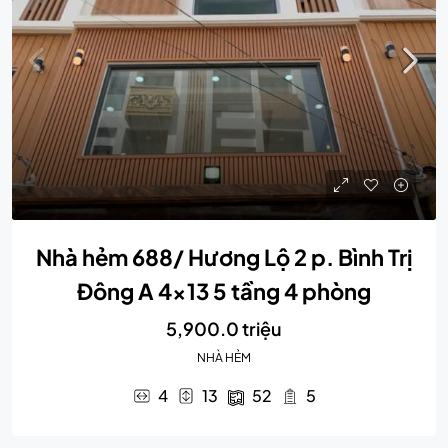
Nhà hẻm 688/ Hương Lộ 2 p. Bình Trị
Đông A 4×13 5 tầng 4 phòng
5,900.0 triệu
NHÀ HẺM
4
13
52
5