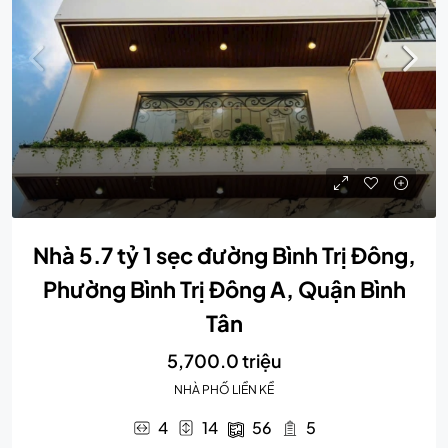
Nhà 5.7 tỷ 1 sẹc đường Bình Trị Đông,
Phường Bình Trị Đông A, Quận Bình
Tân
5,700.0 triệu
NHÀ PHỐ LIỀN KỀ
4
14
56
5