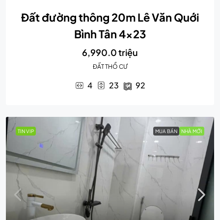
Đất đường thông 20m Lê Văn Quới
Bình Tân 4×23
6,990.0 triệu
ĐẤT THỔ CƯ
4
23
92
TIN VIP
MUA BÁN
NHÀ MỚI