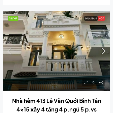
TIN VIP
MUA BÁN
HOT
Nhà hẻm 413 Lê Văn Quới Bình Tân
4×15 xây 4 tầng 4 p.ngủ 5 p.vs