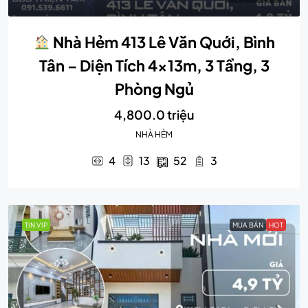
Nhà Hẻm 413 Lê Văn Quới, Bình
Tân – Diện Tích 4x13m, 3 Tầng, 3
Phòng Ngủ
4,800.0 triệu
NHÀ HẺM
4
13
52
3
TIN VIP
MUA BÁN
HOT