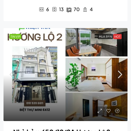
6
13
70
4
TIN VIP
MUA BÁN
HOT