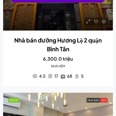
Nhà bán đường Hương Lộ 2 quận
Bình Tân
6,300.0 triệu
NHÀ HẺM
4.5
17
68
5
TIN VIP
MUA BÁN
HOT