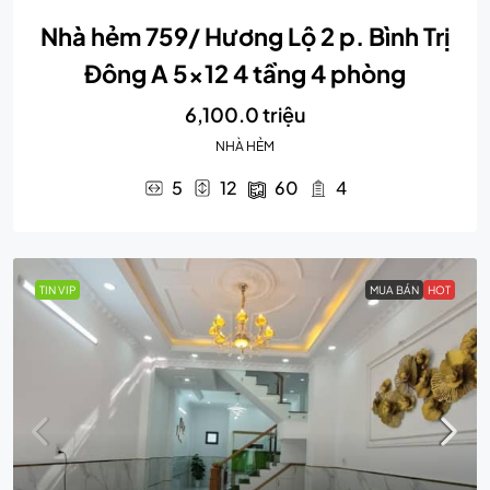
Nhà hẻm 759/ Hương Lộ 2 p. Bình Trị
Đông A 5×12 4 tầng 4 phòng
6,100.0 triệu
NHÀ HẺM
5
12
60
4
TIN VIP
MUA BÁN
HOT