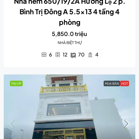
Nhà hẻm 650/19/2A Hương Lộ 2 p.
Bình Trị Đông A 5.5×13 4 tầng 4
phòng
5,850.0 triệu
NHÀ BIỆT THỰ
6
12
70
4
TIN VIP
MUA BÁN
HOT