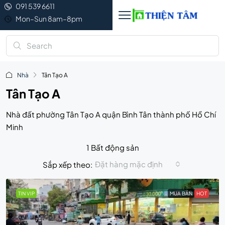
091 539 6611
Mon–Sun 8am–8pm
Nhà
Tân Tạo A
Tân Tạo A
Nhà đất phường Tân Tạo A quận Bình Tân thành phố Hồ Chí
Minh
1 Bất động sản
Đặt hàng mặc định
Sắp xếp theo:
TIN VIP
MUA BÁN
HOT