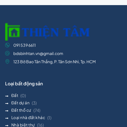
091 539 6611
bdsbinhtan.vn@gmail.com
123 Bờ Bao Tân Thắng, P. Tân Sơn Nhì, Tp. HCM
Loại bất động sản
Đất
(0)
Đất dự án
(3)
Đất thổ cư
(74)
Loại nhà đất khác
(1)
Nhà biệt thự
(16)