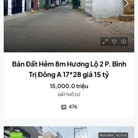
Bán Đất Hẻm 8m Hương Lộ 2 P. Bình
Trị Đông A 17*28 giá 15 tỷ
15,000.0 triệu
ĐẤT THỔ CƯ
476
TIN VIP
MUA BÁN
ACTIVE