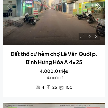
Đất thổ cư hẻm chợ Lê Văn Quới p.
Bình Hưng Hòa A 4×25
4,000.0 triệu
ĐẤT THỔ CƯ
4
25
100