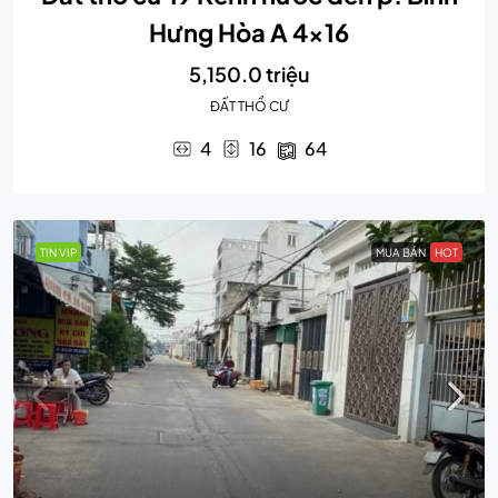
Hưng Hòa A 4×16
5,150.0 triệu
ĐẤT THỔ CƯ
4
16
64
TIN VIP
MUA BÁN
HOT