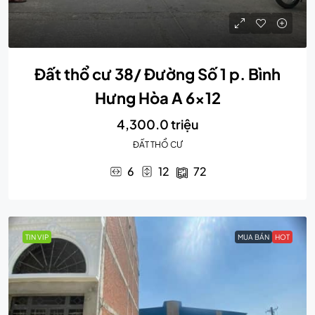
Đất thổ cư 38/ Đường Số 1 p. Bình
Hưng Hòa A 6×12
4,300.0 triệu
ĐẤT THỔ CƯ
6
12
72
TIN VIP
MUA BÁN
HOT