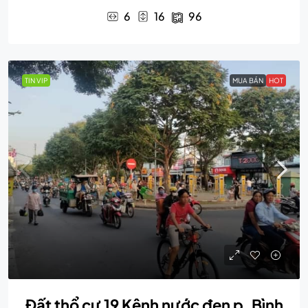
6
16
96
TIN VIP
MUA BÁN
HOT
Đất thổ cư 19 Kênh nước đen p. Bình