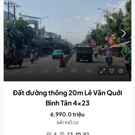
Đất đường thông 20m Lê Văn Quới
Bình Tân 4×23
6,990.0 triệu
ĐẤT THỔ CƯ
4
23
92