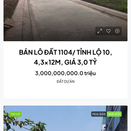
BÁN LÔ ĐẤT 1104/ TỈNH LỘ 10,
4,3x12M, GIÁ 3,0 TỶ
3,000,000,000.0 triệu
ĐẤT DỰ ÁN
TIN VIP
MUA BÁN
NHÀ MỚI