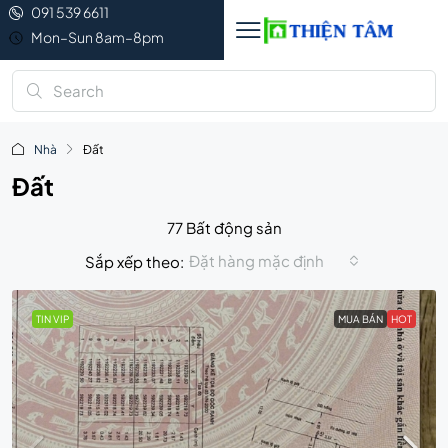
091 539 6611
Mon–Sun 8am–8pm
Nhà
Đất
Đất
77 Bất động sản
Đặt hàng mặc định
Sắp xếp theo:
TIN VIP
MUA BÁN
HOT