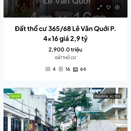
Đất thổ cư 365/68 Lê Văn Quới P.
4×16 giá 2,9 tỷ
2,900.0 triệu
ĐẤT THỔ CƯ
4
16
64
TIN VIP
MUA BÁN
ACTIVE