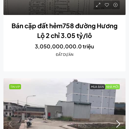
Bán cặp đất hẻm758 đường Hương
Lộ 2 chỉ 3.05 tỷ/lô
3,050,000,000.0 triệu
ĐẤT DỰ ÁN
TIN VIP
MUA BÁN
NHÀ MỚI