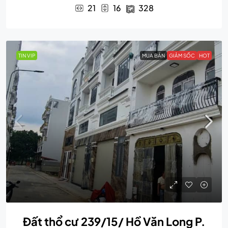
21
16
328
TIN VIP
MUA BÁN
GIẢM SỐC
HOT
Đất thổ cư 239/15/ Hồ Văn Long P.