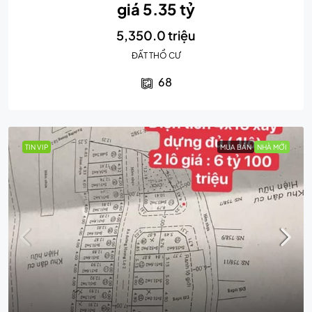
giá 5.35 tỷ
5,350.0 triệu
ĐẤT THỔ CƯ
68
TIN VIP
MUA BÁN
NHÀ MỚI