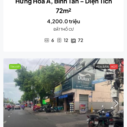
Hưng Hòa A, Bình Tân – Diện Tích
72m²
4,200.0 triệu
ĐẤT THỔ CƯ
6
12
72
TIN VIP
MUA BÁN
HOT