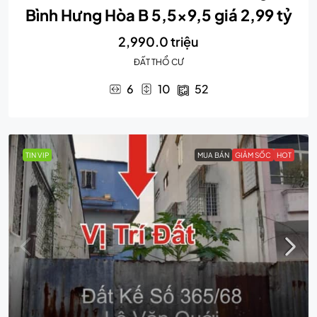
Bình Hưng Hòa B 5,5×9,5 giá 2,99 tỷ
2,990.0 triệu
ĐẤT THỔ CƯ
6
10
52
TIN VIP
MUA BÁN
GIẢM SỐC
HOT