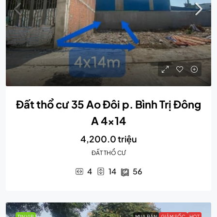
Đất thổ cư 35 Ao Đôi p. Bình Trị Đông
A 4×14
4,200.0 triệu
ĐẤT THỔ CƯ
4
14
56
TIN VIP
MUA BÁN
GIẢM SỐC
HOT