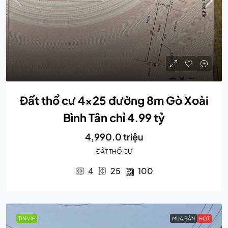
Đất thổ cư 4×25 đường 8m Gò Xoài
Bình Tân chỉ 4.99 tỷ
4,990.0 triệu
ĐẤT THỔ CƯ
4
25
100
TIN VIP
MUA BÁN
HOT