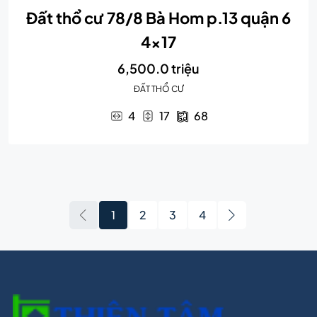
Đất thổ cư 78/8 Bà Hom p.13 quận 6
4×17
6,500.0 triệu
ĐẤT THỔ CƯ
4
17
68
1
2
3
4