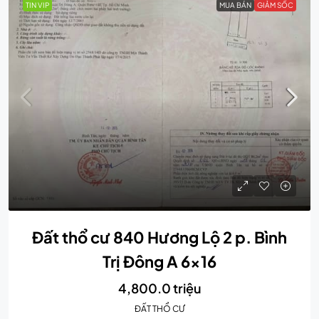
TIN VIP
MUA BÁN
GIẢM SỐC
Đất thổ cư 840 Hương Lộ 2 p. Bình
Trị Đông A 6×16
4,800.0 triệu
ĐẤT THỔ CƯ