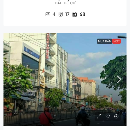
ĐẤT THỔ CƯ
4
17
68
MUA BÁN
HOT