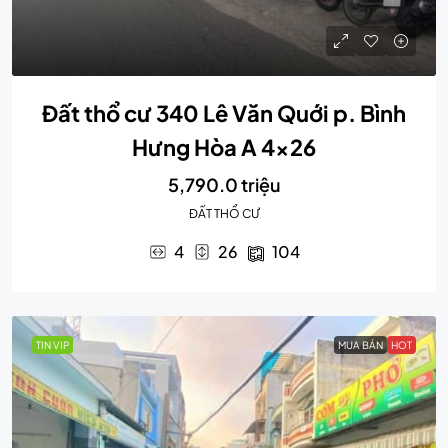
Đất thổ cư 340 Lê Văn Quới p. Bình
Hưng Hòa A 4×26
5,790.0 triệu
ĐẤT THỔ CƯ
4
26
104
TIN VIP
MUA BÁN
HOT