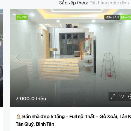
Đặt hàng mặc định
Sắp xếp theo:
TIN VIP
MUA BÁN
NHÀ M
7,000.0 triệu
Bán nhà đẹp 5 tầng – Full nội thất – Gò Xoài, Tân 
Tân Quý, Bình Tân