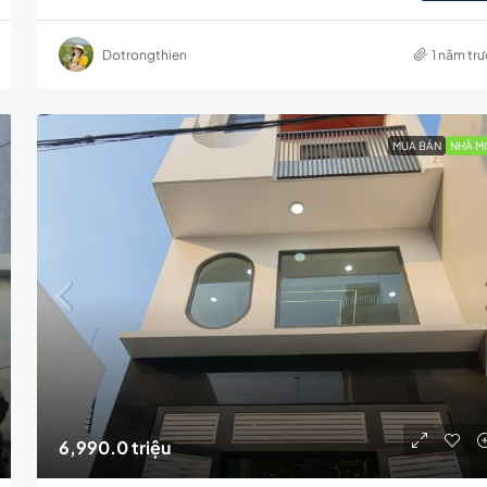
Dotrongthien
1 năm tr
MUA BÁN
NHÀ M
6,990.0 triệu