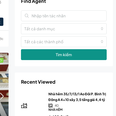
Find Agent
ồ
t
Tất cả danh mục
ước
Tất cả các thành phố
Tìm kiếm
ỚI
Recent Viewed
Nhà hẻm 35/7/13/1 Ao Đôi P. Bình Trị
Đông A 4×10 xây 3,5 tầng giá 4,4 tỷ
40
NHÀ HẺM