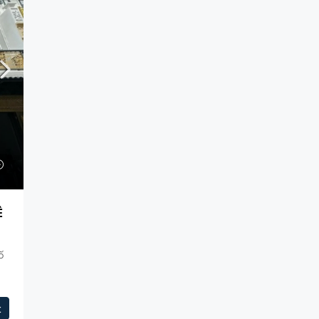
Ê
hố
t