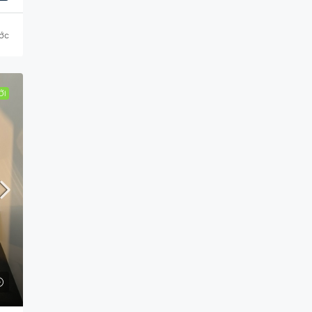
ước
ỚI