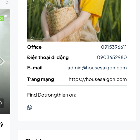
ỚI
Office
0915396611
Điện thoại di động
0903652980
E-mail
admin@housesaigon.com
Trang mạng
https://housesaigon.com
Find Dotrongthien on:
Kỳ