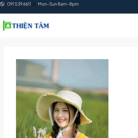
091 539 6611
Mon–Sun 8am–8pm