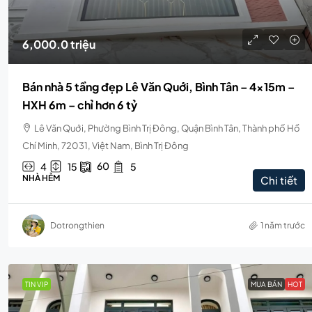
6,000.0 triệu
Bán nhà 5 tầng đẹp Lê Văn Quới, Bình Tân – 4x15m –
HXH 6m – chỉ hơn 6 tỷ
Lê Văn Quới, Phường Bình Trị Đông, Quận Bình Tân, Thành phố Hồ
Chí Minh, 72031, Việt Nam, Bình Trị Đông
60
4
15
5
NHÀ HẺM
Chi tiết
Dotrongthien
1 năm trước
TIN VIP
MUA BÁN
HOT