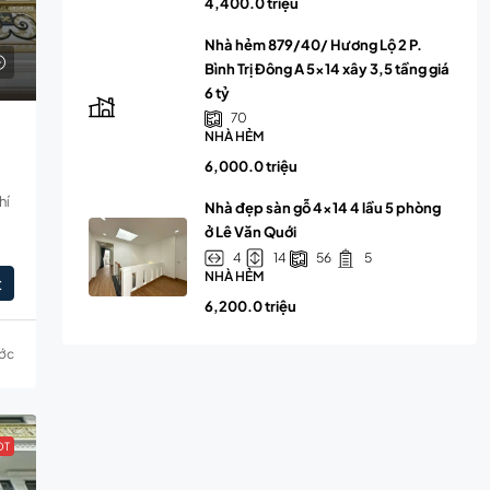
4,400.0 triệu
Nhà hẻm 879/40/ Hương Lộ 2 P.
Bình Trị Đông A 5×14 xây 3,5 tầng giá
6 tỷ
70
NHÀ HẺM
6,000.0 triệu
hí
Nhà đẹp sàn gỗ 4×14 4 lầu 5 phòng
ở Lê Văn Quới
56
4
14
5
NHÀ HẺM
t
6,200.0 triệu
ước
OT