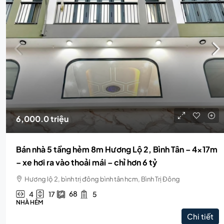
6,000.0 triệu
Bán nhà 5 tầng hẻm 8m Hương Lộ 2, Bình Tân – 4x17m
– xe hơi ra vào thoải mái – chỉ hơn 6 tỷ
Hương lộ 2, bình trị đông bình tân hcm, Bình Trị Đông
68
4
17
5
NHÀ HẺM
Chi tiết