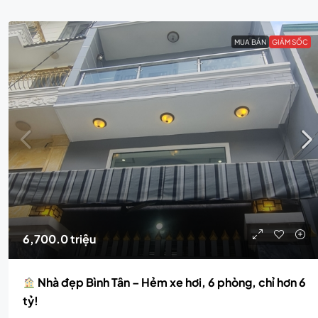
MUA BÁN
GIẢM SỐC
6,700.0 triệu
Nhà đẹp Bình Tân – Hẻm xe hơi, 6 phòng, chỉ hơn 6
tỷ!