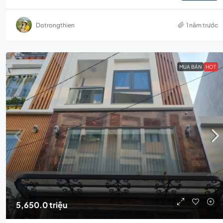
Dotrongthien
1 năm trước
MUA BÁN
HOT
5,650.0 triệu