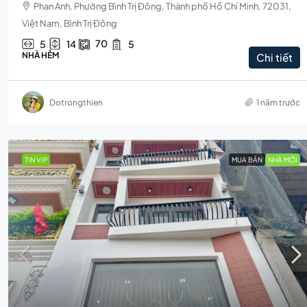
Phan Anh, Phường Bình Trị Đông, Thành phố Hồ Chí Minh, 72031,
Việt Nam, Bình Trị Đông
70
5
14
5
NHÀ HẺM
Chi tiết
Dotrongthien
1 năm trước
TIN VIP
MUA BÁN
NHÀ MỚI