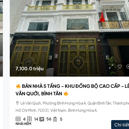
7,100.0 triệu
BÁN NHÀ 5 TẦNG – KHU ĐỒNG BỘ CAO CẤP – L
VĂN QUỚI, BÌNH TÂN
Lê Văn Quới, Phường Bình Hưng Hòa A, Quận Bình Tân, Thành p
Hồ Chí Minh, 72031, Việt Nam, Bình Hưng Hòa A
56
4
14
5
NHÀ HẺM
Chi tiế