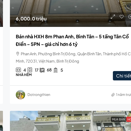
6,000.0 triệu
Bán nhà HXH 8m Phan Anh, Bình Tân – 5 tầng Tân Cổ
Điển – 5PN – giá chỉ hơn 6 tỷ
Phan Anh, Phường Bình Trị Đông, Quận Bình Tân, Thành phố Hồ C
Minh, 72031, Việt Nam, Bình Trị Đông
68
4
17
5
NHÀ HẺM
Chi tiế
Dotrongthien
1 năm tr
MUA BÁN
H