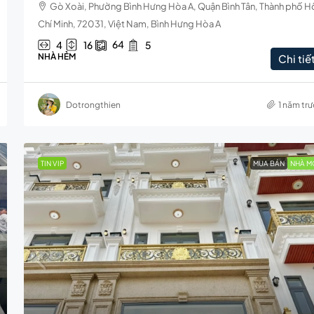
Gò Xoài, Phường Bình Hưng Hòa A, Quận Bình Tân, Thành phố H
Chí Minh, 72031, Việt Nam, Bình Hưng Hòa A
64
4
16
5
NHÀ HẺM
Chi tiế
Dotrongthien
1 năm tr
TIN VIP
MUA BÁN
NHÀ M