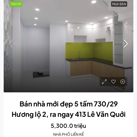
TIN VIP
MUA BÁN
Bán nhà mới đẹp 5 tấm 730/29
Hương lộ 2, ra ngay 413 Lê Văn Quới
5,300.0 triệu
NHÀ PHỐ LIỀN KỀ