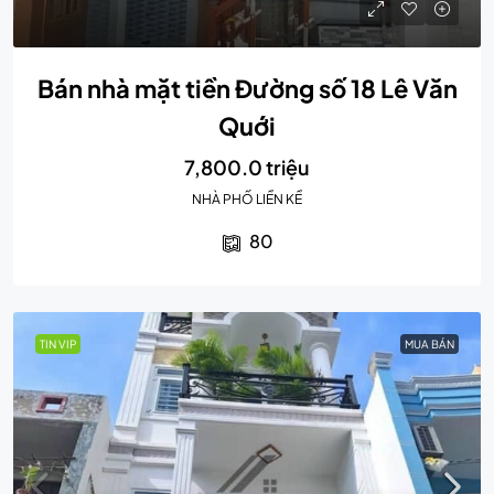
Bán nhà mặt tiền Đường số 18 Lê Văn
Quới
7,800.0 triệu
NHÀ PHỐ LIỀN KỀ
80
TIN VIP
MUA BÁN