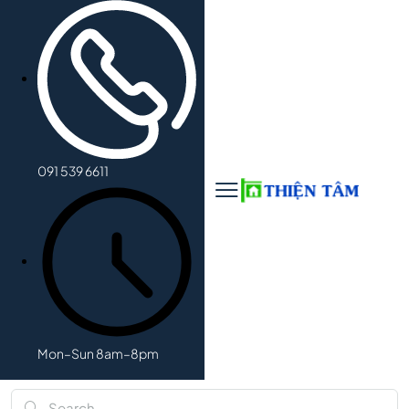
091 539 6611
Mon–Sun 8am–8pm