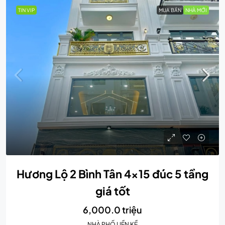
TIN VIP
MUA BÁN
NHÀ MỚI
Hương Lộ 2 Bình Tân 4×15 đúc 5 tầng
giá tốt
6,000.0 triệu
NHÀ PHỐ LIỀN KỀ