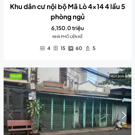
Khu dân cư nội bộ Mã Lò 4×14 4 lầu 5
phòng ngủ
6,150.0 triệu
NHÀ PHỐ LIỀN KỀ
4
15
60
5
TIN VIP
MUA BÁN