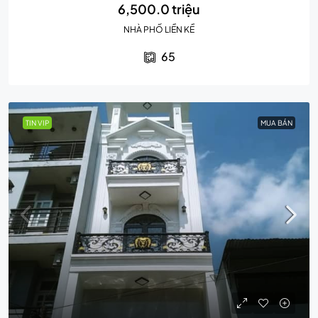
6,500.0 triệu
NHÀ PHỐ LIỀN KỀ
65
TIN VIP
MUA BÁN