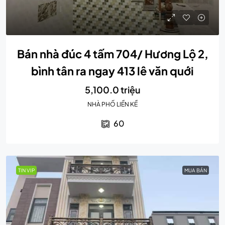
Bán nhà đúc 4 tấm 704/ Hương Lộ 2,
bình tân ra ngay 413 lê văn quới
5,100.0 triệu
NHÀ PHỐ LIỀN KỀ
60
TIN VIP
MUA BÁN