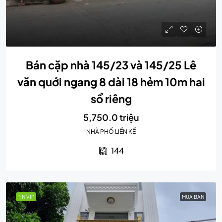
Bán cặp nhà 145/23 và 145/25 Lê
văn quới ngang 8 dài 18 hẻm 10m hai
sổ riêng
5,750.0 triệu
NHÀ PHỐ LIỀN KỀ
144
TIN VIP
MUA BÁN