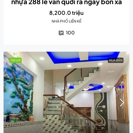
nhựa 288 lê văn quới ra ngay bốn xã
8,200.0 triệu
NHÀ PHỐ LIỀN KỀ
100
TIN VIP
MUA BÁN