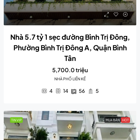
Nhà 5.7 tỷ 1 sẹc đường Bình Trị Đông,
Phường Bình Trị Đông A, Quận Bình
Tân
5,700.0 triệu
NHÀ PHỐ LIỀN KỀ
4
14
56
5
TIN VIP
MUA BÁN
HOT