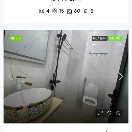
4
15
60
5
TIN VIP
MUA BÁN
NHÀ MỚI