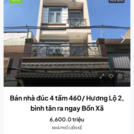
TIN VIP
MUA BÁN
Bán nhà đúc 4 tấm 460/ Hương Lộ 2,
bình tân ra ngay Bốn Xã
6,600.0 triệu
NHÀ PHỐ LIỀN KỀ