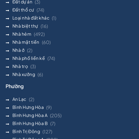
Đất dự án
(3)
Đất thổ cư
(74)
Loại nhà đất khác
(1)
Nhà biệt thự
(16)
Nhà hẻm
(492)
Nhà mặt tiền
(60)
Nhà ở
(2)
Nhà phố liền kề
(74)
Nhà trọ
(3)
Nhà xưởng
(6)
Phường
An Lạc
(2)
Bình Hưng Hòa
(9)
Bình Hưng Hòa A
(205)
Bình Hưng Hòa B
(7)
Bình Trị Đông
(127)