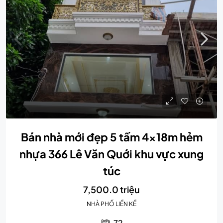
Bán nhà mới đẹp 5 tấm 4x18m hẻm
nhựa 366 Lê Văn Quới khu vực xung
túc
7,500.0 triệu
NHÀ PHỐ LIỀN KỀ
72