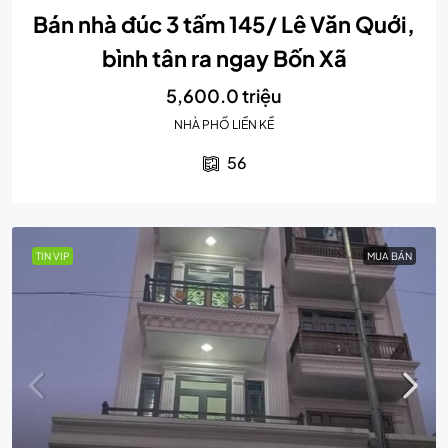
Bán nhà đúc 3 tấm 145/ Lê Văn Quới,
bình tân ra ngay Bốn Xã
5,600.0 triệu
NHÀ PHỐ LIỀN KỀ
56
TIN VIP
MUA BÁN