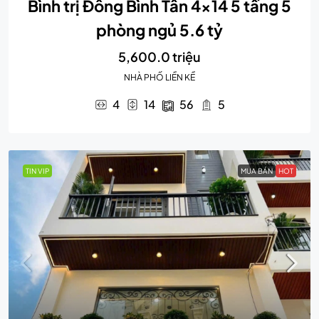
Bình trị Đông Bình Tân 4×14 5 tầng 5
phòng ngủ 5.6 tỷ
5,600.0 triệu
NHÀ PHỐ LIỀN KỀ
4
14
56
5
TIN VIP
MUA BÁN
HOT