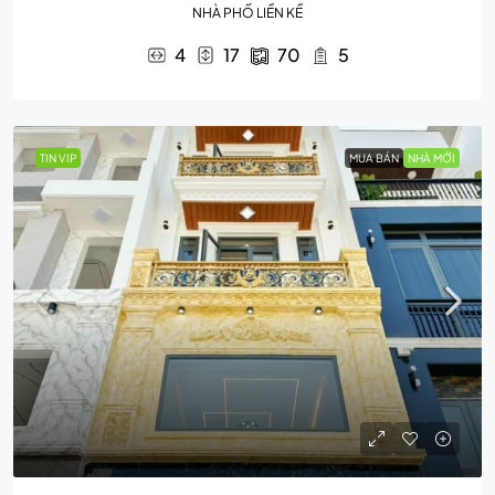
NHÀ PHỐ LIỀN KỀ
4
17
70
5
TIN VIP
MUA BÁN
NHÀ MỚI