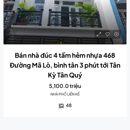
Bán nhà đúc 4 tấm hẻm nhựa 468
Đường Mã Lò, bình tân 3 phút tới Tân
Kỳ Tân Quý
5,100.0 triệu
NHÀ PHỐ LIỀN KỀ
48