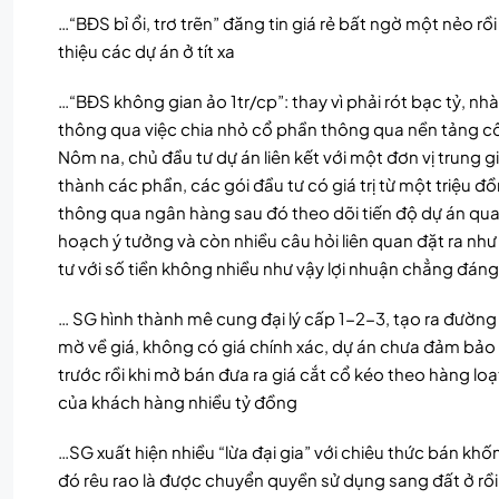
…“BĐS bỉ ổi, trơ trẽn” đăng tin giá rẻ bất ngờ một nẻo rồi
thiệu các dự án ở tít xa
…“BĐS không gian ảo 1tr/cp”: thay vì phải rót bạc tỷ, nh
thông qua việc chia nhỏ cổ phần thông qua nền tảng cô
Nôm na, chủ đầu tư dự án liên kết với một đơn vị trung
thành các phần, các gói đầu tư có giá trị từ một triệu 
thông qua ngân hàng sau đó theo dõi tiến độ dự án qua 
hoạch ý tưởng và còn nhiều câu hỏi liên quan đặt ra nh
tư với số tiền không nhiều như vậy lợi nhuận chẳng đáng 
… SG hình thành mê cung đại lý cấp 1-2-3, tạo ra đường
mờ về giá, không có giá chính xác, dự án chưa đảm bảo
trước rồi khi mở bán đưa ra giá cắt cổ kéo theo hàng loạ
của khách hàng nhiều tỷ đồng
…SG xuất hiện nhiều “lừa đại gia” với chiêu thức bán kh
đó rêu rao là được chuyển quyền sử dụng sang đất ở rồi 