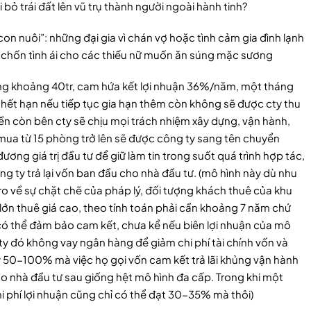
bỏ trái đất lên vũ trụ thành người ngoài hành tinh?
 nuôi”: những đại gia vì chán vợ hoặc tình cảm gia đình lạnh
chốn tình ái cho các thiếu nữ muốn ăn súng mặc sương
hòng khoảng 40tr, cam hứa kết lợi nhuận 36%/năm, một tháng
i hết hạn nếu tiếp tục gia hạn thêm còn không sẽ được cty thu
ền còn bên cty sẽ chịu mọi trách nhiệm xây dựng, vận hành,
 mua từ 15 phòng trở lên sẽ được công ty sang tên chuyển
ng giá trị đầu tư để giữ làm tin trong suốt quá trình hợp tác,
ông ty trả lại vốn ban đầu cho nhà đầu tư. (mô hình này dù nhu
 ro về sự chặt chẽ của pháp lý, đối tượng khách thuê của khu
lớn thuê giá cao, theo tính toán phải cần khoảng 7 năm chứ
 có thể đảm bảo cam kết, chưa kể nếu biên lợi nhuận của mô
ty đó không vay ngân hàng để giảm chi phí tài chính vốn và
đầy 50-100% mà việc họ gọi vốn cam kết trả lãi khủng vận hành
ho nhà đầu tư sau giống hệt mô hình đa cấp. Trong khi một
i phí lợi nhuận cũng chỉ có thể đạt 30-35% mà thôi)