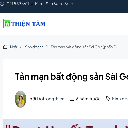
091 539 6611
Mon–Sun 8am–8pm
Nhà
Kinh doanh
Tản mạn bất động sản Sài Gòn (phần 2)
Tản mạn bất động sản Sài G
bởi
Dotrongthien
6 năm trước
Kinh d