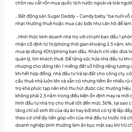
chôn rau cắt rốn mua quốc tịch nước ngoài và loài người 
…Bất động sản Sugar Daddy – Candy baby “ba nuôi vỗ con
nhạt thường thuê hoặc mua các bđs như căn hộ để làm 
…Hình thức kinh doanh nhà trọ với chi phí ban đầu 1 p
nhận cố định từ 1tr/phòng thời gian khoảng 2,5 năm, kh
mua lại đúng 40tr/phòng ban đầu. Khách chỉ việc đưa ti
quản lý, tìm khách thuê. Để tăng sức hứa nhà đầu tư khi
nhượng cho đứng tên 1 miếng đất sổ hồng riêng tương đươ
khi hết hợp đồng, nhà đầu tư trả lại đất cho công cty, c
cầu thuê nhà luôn lớn và sẵn có nhưng tiềm ẩn nhiều rủi
trọ khá phức tạp nên khó thu hút được các thương hiệu 
không phải 2,5 năm trong điều kiện ổn định may ra mới
hình đầu tư nhà trọ cho thuê tốt đến mức 36%, tại sao c
tăng chỉ số sinh lời của dự án hay bởi khó có tỷ lệ lấp 
theo cơ chế lấy tiền góp vốn của nhà đầu tư trước trả c
doanh nghiệp bình thường làm ăn bục mặt sau khi trừ ch