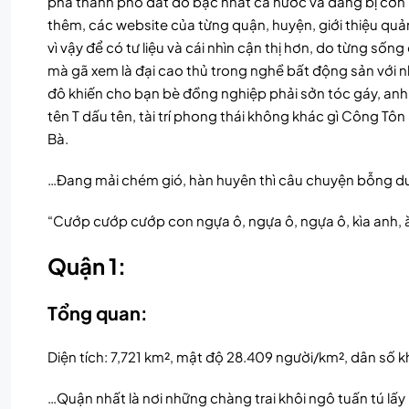
phá thành phố đắt đỏ bậc nhất cả nước và đang bị cơn
thêm, các website của từng quận, huyện, giới thiệu quản
vì vậy để có tư liệu và cái nhìn cận thị hơn, do từng 
mà gã xem là đại cao thủ trong nghề bất động sản với n
đô khiến cho bạn bè đồng nghiệp phải sởn tóc gáy, anh
tên T dấu tên, tài trí phong thái không khác gì Công T
Bà.
…Đang mải chém gió, hàn huyên thì câu chuyện bỗng dưn
“Cướp cướp cướp con ngựa ô, ngựa ô, ngựa ô, kìa anh, 
Quận 1:
Tổng quan:
Diện tích: 7,721 km², mật độ 28.409 người/km², dân số
…Quận nhất là nơi những chàng trai khôi ngô tuấn tú lấy 