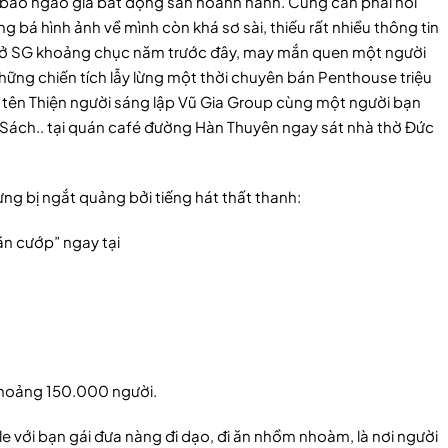
 bão ngáo giá bất động sản hoành hành. Cũng cần phải nói
g bá hình ảnh về mình còn khá sơ sài, thiếu rất nhiều thông tin
sống ở SG khoảng chục năm trước đây, may mắn quen một người
hững chiến tích lẫy lừng một thời chuyên bán Penthouse triệu
 tên Thiện người sáng lập Vũ Gia Group cùng một người bạn
ôn Sách.. tại quán café đường Hàn Thuyên ngay sát nhà thờ Đức
g bị ngắt quảng bởi tiếng hát thất thanh:
ăn cướp” ngay tại
 khoảng 150.000 người.
le với bạn gái đưa nàng đi dạo, đi ăn nhồm nhoàm, là nơi người