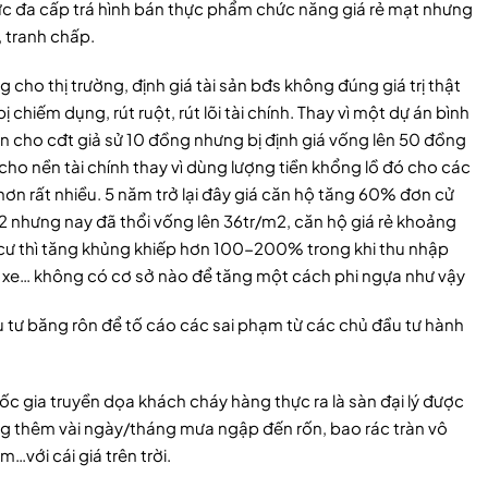
c đa cấp trá hình bán thực phẩm chức năng giá rẻ mạt nhưng
, tranh chấp.
cho thị trường, định giá tài sản bđs không đúng giá trị thật
chiếm dụng, rút ruột, rút lõi tài chính. Thay vì một dự án bình
n cho cđt giả sử 10 đồng nhưng bị định giá vống lên 50 đồng
 cho nền tài chính thay vì dùng lượng tiền khổng lồ đó cho các
ơn rất nhiều. 5 năm trở lại đây giá căn hộ tăng 60% đơn cử
2 nhưng nay đã thổi vống lên 36tr/m2, căn hộ giá rẻ khoảng
ổ cư thì tăng khủng khiếp hơn 100-200% trong khi thu nhập
ẹt xe… không có cơ sở nào để tăng một cách phi ngựa như vậy
ầu tư băng rôn để tố cáo các sai phạm từ các chủ đầu tư hành
ốc gia truyền dọa khách cháy hàng thực ra là sàn đại lý được
 thêm vài ngày/tháng mưa ngập đến rốn, bao rác tràn vô
…với cái giá trên trời.