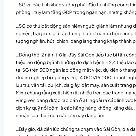
…SG và các tỉnh khác vướng phải đầu tư những công trìn
phòng… tuy làm tăng GDP trong ngắn hạn, nhưng không c
…SG có thứ bất động sản hiếm người giành làm nhưng để 
nghiện, trại giam giữ tập trung, buộc toàn xã hội chung 
tượng nghiện, hút, chích, đang lang thang khắp thành p
…Đồng thời 2 năm trở lại đây Sài Gòn tiếp tục bị tấn cô
triệu lao động bị ảnh hưởng do dịch bệnh – 2,4 triệu lao 
tại SG trên 300 ngàn lao động mất việc, dự kiến 6 th
doanh nghiệp bị ngừng việc, 14.000/16.000 doanh nghi
lưu trú, vận tải, du lịch, da giày, dệt may, sản xuất tra
Minh chứng rằng xuất hiện rất nhiều trên các trang mạn
vùng ven đang được rao bán ồ ạt, ngoài ra các lĩnh vực
dịch ký quỹ nổi cộm là các hãng hàng không, xăng dầu, 
nhuận sau thuế của các cty này đang âm.
…Bây giờ, đã đến lúc chúng ta chạm vào Sài Gòn, địa 