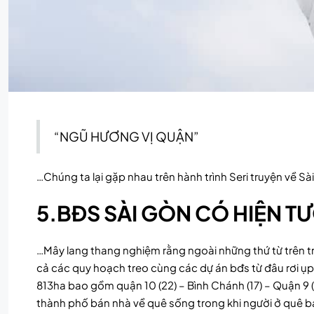
“NGŨ HƯƠNG VỊ QUẬN”
…Chúng ta lại gặp nhau trên hành trình Seri truyện về Sà
5.BĐS SÀI GÒN CÓ HIỆN T
…Mây lang thang nghiệm rằng ngoài những thứ từ trên trờ
cả các quy hoạch treo cùng các dự án bđs từ đâu rơi ụp
813ha bao gồm quận 10 (22) – Bình Chánh (17) – Quận 9 (
thành phố bán nhà về quê sống trong khi người ở quê bán