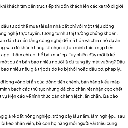
 khi khách tìm đến trực tiếp thì dồn khách lên các xe trở đi giới
à đầu tư có thể mua tài sản nhà đất chỉ với một triệu đồng
ng nghệ trực tuyến, tương tự như thị trường chứng khoán.
 gian đầu tư nền tảng công nghệ để mã hóa và chia nhỏ dự án
đồng sau đó khách hàng sẽ chọn dự án mình thích nạp tiền
app, thậm chí có thể bán như cp. Tuy nhiên đây mới là kế
ư một dự án bán bao nhiêu người là đủ từng ấy mét vuông? Đầu
bao nhiêu nếu giá trị bđs đó ko bị thổi hoặc đầu cơ, pháp lý…
 đi lòng vòng bí ẩn của dòng tiền chênh, bán hàng kiểu mập
 minh bạch các thủ tục nhưng đã cho chân rết nhận cọc chết
t vụ kiện cáo về hình thức bán chênh lệch, ăn chặn, lừa đảo
ống giá rẻ đất nông nghiệp, trồng cây lâu năm, lâm nghiệp… sau
lôi kéo nhân viên, bà con họ hàng mỗi người vài triệu cùng