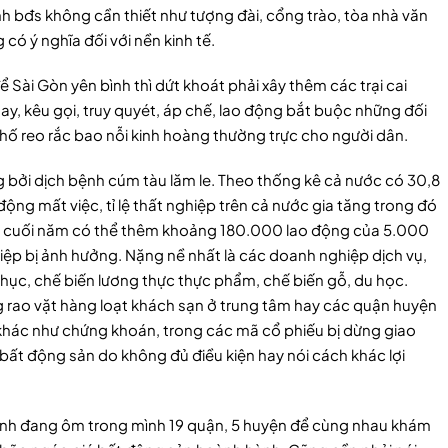
h bđs không cần thiết như tượng đài, cổng trào, tòa nhà văn
ó ý nghĩa đối với nền kinh tế.
Sài Gòn yên bình thì dứt khoát phải xây thêm các trại cai
tay, kêu gọi, truy quyét, áp chế, lao động bắt buộc những đối
hố reo rắc bao nỗi kinh hoàng thường trực cho người dân.
ng bởi dịch bệnh cúm tàu lăm le. Theo thống kê cả nước có 30,8
động mất việc, tỉ lệ thất nghiệp trên cả nước gia tăng trong đó
áng cuối năm có thể thêm khoảng 180.000 lao động của 5.000
ệp bị ảnh hưởng. Nặng nề nhất là các doanh nghiệp dịch vụ,
ng phục, chế biến lương thực thực phẩm, chế biến gỗ, du học.
g rao vặt hàng loạt khách sạn ở trung tâm hay các quận huyện
 khác như chứng khoán, trong các mã cổ phiếu bị dừng giao
bất động sản do không đủ điều kiện hay nói cách khác lợi
danh đang ôm trong mình 19 quận, 5 huyện để cùng nhau khám