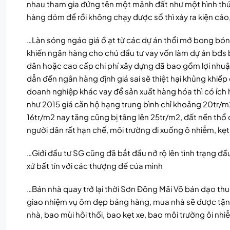
nhau tham gia đứng tên một mảnh đất như một hình thứ
hàng dỏm để rồi không chạy được sổ thì xảy ra kiện cáo
…Làn sóng ngáo giá ồ ạt từ các dự án thổi mớ bong bóng 
khiến ngân hàng cho chủ đầu tư vay vốn làm dự án bđs bị 
dân hoặc cao cấp chi phí xây dựng đã bao gồm lợi nhuậ
dẫn đến ngân hàng định giá sai sẽ thiệt hại khủng khiếp
doanh nghiệp khác vay để sản xuất hàng hóa thì có ích h
như 2015 giá căn hộ hạng trung bình chỉ khoảng 20tr/m
16tr/m2 nay tăng cũng bị tâng lên 25tr/m2, đất nền th
người dân rất hạn chế, môi trường đi xuống ô nhiễm, k
…Giới đầu tư SG cũng đã bắt đầu nở rộ lên tình trạng đ
xử bất tín với các thượng đế của mình
…Bán nhà quay trở lại thời Sơn Đông Mãi Võ bán dạo thu
giao nhiệm vụ ôm đẹp bảng hàng, mua nhà sẽ được tặng
nhà, bao mùi hôi thối, bao kẹt xe, bao môi trường ôi nhiễm