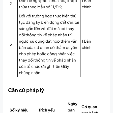
Đơn đề nghị tách thửa hoặc hợp
1 Bản
2
thửa theo Mẫu số 11/ĐK;
chính
Đối với trường hợp thực hiện thủ
tục đăng ký biến động đất đai, tài
sản gắn liền với đất mà có thay
đổi thông tin về pháp nhân thì
người sử dụng đất nộp thêm văn
1 Bản
3
bản của cơ quan có thẩm quyền
chính
cho phép hoặc công nhận việc
thay đổi thông tin về pháp nhân
của tổ chức đã ghi trên Giấy
chứng nhận.
Căn cứ pháp lý
Ngày
Cơ quan
Số ký hiệu
Trích yếu
ban
ban hành