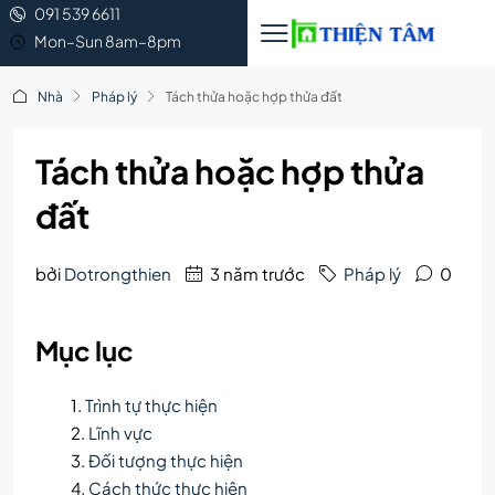
091 539 6611
Mon–Sun 8am–8pm
Nhà
Pháp lý
Tách thửa hoặc hợp thửa đất
Tách thửa hoặc hợp thửa
đất
bởi
Dotrongthien
3 năm trước
Pháp lý
0
Mục lục
Trình tự thực hiện
Lĩnh vực
Đối tượng thực hiện
Cách thức thực hiện