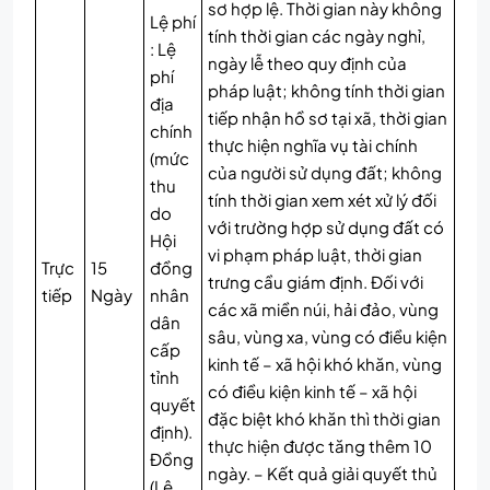
sơ hợp lệ. Thời gian này không
Lệ phí
tính thời gian các ngày nghỉ,
: Lệ
ngày lễ theo quy định của
phí
pháp luật; không tính thời gian
địa
tiếp nhận hồ sơ tại xã, thời gian
chính
thực hiện nghĩa vụ tài chính
(mức
của người sử dụng đất; không
thu
tính thời gian xem xét xử lý đối
do
với trường hợp sử dụng đất có
Hội
vi phạm pháp luật, thời gian
Trực
15
đồng
trưng cầu giám định. Đối với
tiếp
Ngày
nhân
các xã miền núi, hải đảo, vùng
dân
sâu, vùng xa, vùng có điều kiện
cấp
kinh tế – xã hội khó khăn, vùng
tỉnh
có điều kiện kinh tế – xã hội
quyết
đặc biệt khó khăn thì thời gian
định).
thực hiện được tăng thêm 10
Đồng
ngày. – Kết quả giải quyết thủ
(Lệ