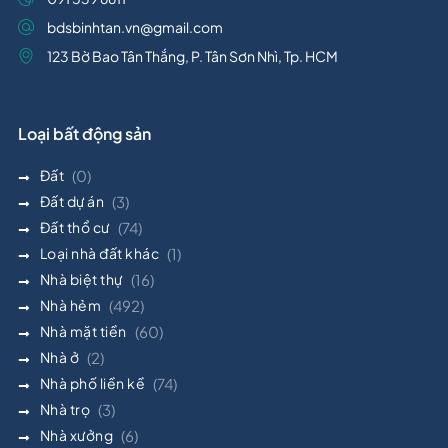
bdsbinhtan.vn@gmail.com
123 Bờ Bao Tân Thắng, P. Tân Sơn Nhì, Tp. HCM
Loại bất động sản
Đất
(0)
Đất dự án
(3)
Đất thổ cư
(74)
Loại nhà đất khác
(1)
Nhà biệt thự
(16)
Nhà hẻm
(492)
Nhà mặt tiền
(60)
Nhà ở
(2)
Nhà phố liền kề
(74)
Nhà trọ
(3)
Nhà xưởng
(6)