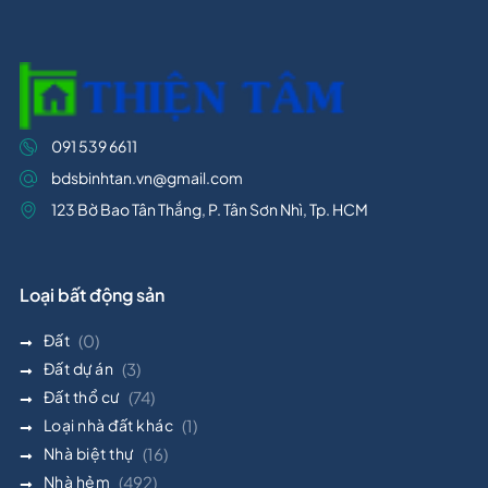
091 539 6611
bdsbinhtan.vn@gmail.com
123 Bờ Bao Tân Thắng, P. Tân Sơn Nhì, Tp. HCM
Loại bất động sản
Đất
(0)
Đất dự án
(3)
Đất thổ cư
(74)
Loại nhà đất khác
(1)
Nhà biệt thự
(16)
Nhà hẻm
(492)