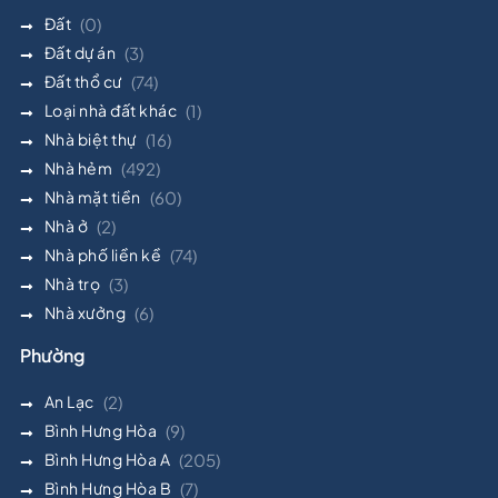
Đất
(0)
Đất dự án
(3)
Đất thổ cư
(74)
Loại nhà đất khác
(1)
Nhà biệt thự
(16)
Nhà hẻm
(492)
Nhà mặt tiền
(60)
Nhà ở
(2)
Nhà phố liền kề
(74)
Nhà trọ
(3)
Nhà xưởng
(6)
Phường
An Lạc
(2)
Bình Hưng Hòa
(9)
Bình Hưng Hòa A
(205)
Bình Hưng Hòa B
(7)