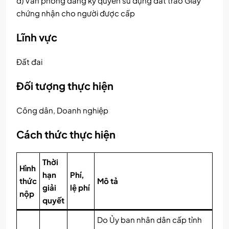
d) Văn phòng đăng ký quyền sử dụng đất trao Giấy
chứng nhận cho người được cấp
Lĩnh vực
Đất đai
Đối tượng thực hiện
Công dân, Doanh nghiệp
Cách thức thực hiện
Thời
Hình
hạn
Phí,
thức
Mô tả
giải
lệ phí
nộp
quyết
Do Ủy ban nhân dân cấp tỉnh