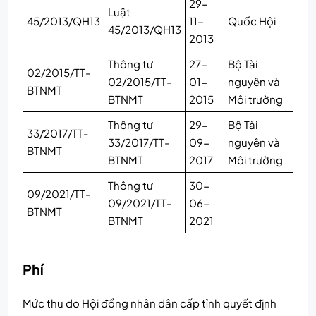
29-
Luật
45/2013/QH13
11-
Quốc Hội
45/2013/QH13
2013
Thông tư
27-
Bộ Tài
02/2015/TT-
02/2015/TT-
01-
nguyên và
BTNMT
BTNMT
2015
Môi trường
Thông tư
29-
Bộ Tài
33/2017/TT-
33/2017/TT-
09-
nguyên và
BTNMT
BTNMT
2017
Môi trường
Thông tư
30-
09/2021/TT-
09/2021/TT-
06-
BTNMT
BTNMT
2021
Phí
Mức thu do Hội đồng nhân dân cấp tỉnh quyết định