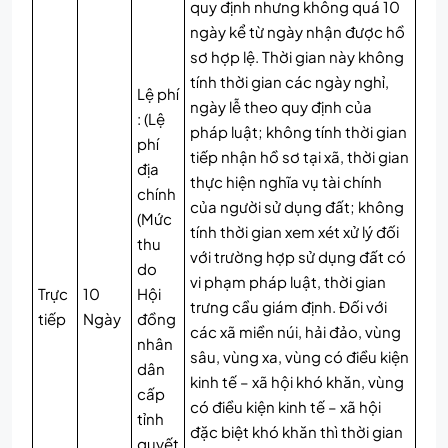
quy định nhưng không quá 10
ngày kể từ ngày nhận được hồ
sơ hợp lệ. Thời gian này không
tính thời gian các ngày nghỉ,
Lệ phí
ngày lễ theo quy định của
: (Lệ
pháp luật; không tính thời gian
phí
tiếp nhận hồ sơ tại xã, thời gian
địa
thực hiện nghĩa vụ tài chính
chính
của người sử dụng đất; không
(Mức
tính thời gian xem xét xử lý đối
thu
với trường hợp sử dụng đất có
do
vi phạm pháp luật, thời gian
Trực
10
Hội
trưng cầu giám định. Đối với
tiếp
Ngày
đồng
các xã miền núi, hải đảo, vùng
nhân
sâu, vùng xa, vùng có điều kiện
dân
kinh tế – xã hội khó khăn, vùng
cấp
có điều kiện kinh tế – xã hội
tỉnh
đặc biệt khó khăn thì thời gian
quyết