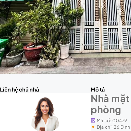
Liên hệ chủ nhà
Mô tả
Nhà mặt 
phòng
Mã số: 00479
Địa chỉ: 26 Đình