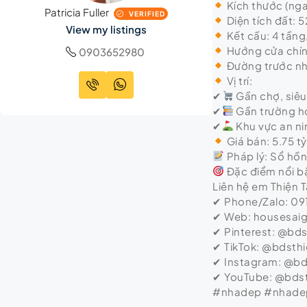
Kích thước (nga
Patricia Fuller
VERIFIED
Diện tích đất: 
View my listings
Kết cấu: 4 tầng
Hướng cửa chín
0903652980
Đường trước nh
Vị trí:
✔
Gần chợ, siêu 
✔
Gần trường họ
✔
Khu vực an ni
Giá bán: 5.75 t
Pháp lý: Sổ hồ
Đặc điểm nổi bậ
Liên hệ em Thiện 
✔ Phone/Zalo: 09
✔ Web: housesai
✔ Pinterest: @bd
✔ TikTok: @bdsth
✔ Instagram: @b
✔ YouTube: @bds
#nhadep #nhadep