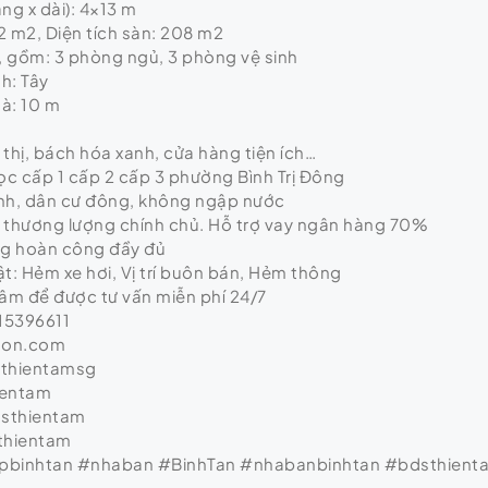
ng x dài): 4×13 m
52 m2, Diện tích sàn: 208 m2
, gồm: 3 phòng ngủ, 3 phòng vệ sinh
h: Tây
à: 10 m
thị, bách hóa xanh, cửa hàng tiện ích…
c cấp 1 cấp 2 cấp 3 phường Bình Trị Đông
nh, dân cư đông, không ngập nước
ỷ thương lượng chính chủ. Hỗ trợ vay ngân hàng 70%
ng hoàn công đầy đủ
t: Hẻm xe hơi, Vị trí buôn bán, Hẻm thông
Tâm để được tư vấn miễn phí 24/7
15396611
gon.com
sthientamsg
ientam
dsthientam
thientam
binhtan #nhaban #BinhTan #nhabanbinhtan #bdsthient