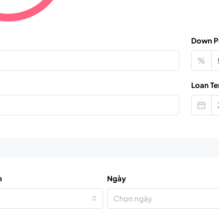
Down P
%
Loan Te
n
Ngày
Chọn ngày