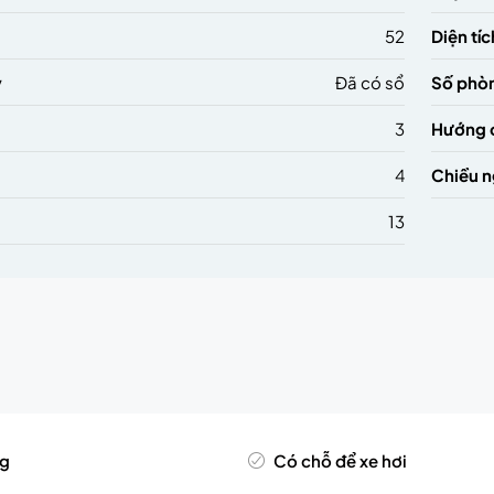
52
Diện tíc
ý
Đã có sổ
Số phò
3
Hướng 
4
Chiều 
13
ng
Có chỗ để xe hơi