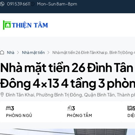
091 539 6611
Mon–Sun 8am–8pm
Nhà
Nhà mặt tiền
Nhà mặt tiền 26 Đình Tân Khai p. Bình Trị Đông
Nhà mặt tiền 26 Đình Tân 
Đông 4×13 4 tầng 3 phò
Đình Tân Khai, Phường Bình Trị Đông, Quận Bình Tân, Thành p
3
3
PHÒNG NGỦ
PHÒNG TẮM
DIỆ