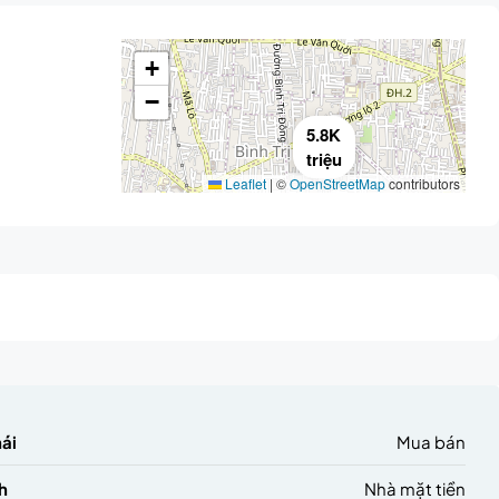
+
−
5.8K
triệu
Leaflet
|
©
OpenStreetMap
contributors
hái
Mua bán
h
Nhà mặt tiền