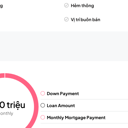
ng
Hẻm thông
Vị trí buôn bán
Down Payment
0 triệu
Loan Amount
onthly
Monthly Mortgage Payment