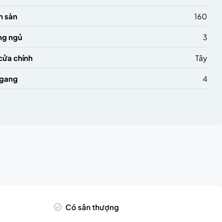
h sàn
160
ng ngủ
3
cửa chính
Tây
ngang
4
Có sân thượng