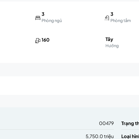
3
3
Phòng ngủ
Phòng tắm
Tây
160
Hướng
m
00479
Trạng t
5,750.0 triệu
Loại hìn