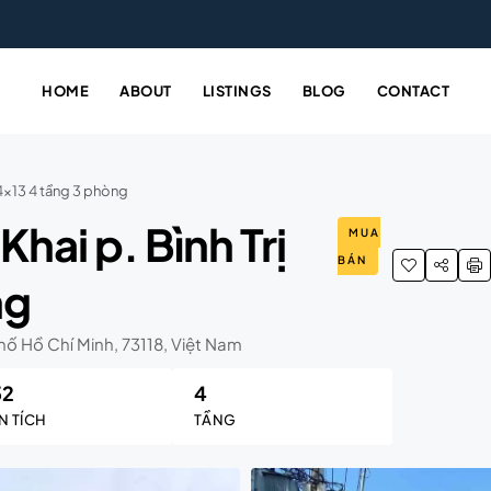
HOME
ABOUT
LISTINGS
BLOG
CONTACT
 4×13 4 tầng 3 phòng
Khai p. Bình Trị
MUA
BÁN
ng
hố Hồ Chí Minh, 73118, Việt Nam
52
4
N TÍCH
TẦNG