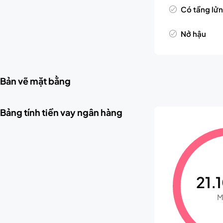
Có tầng lử
Nở hậu
Bản vẽ mặt bằng
Bảng tính tiền vay ngân hàng
21.1
M