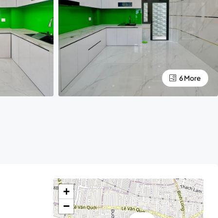
6 More
+
−