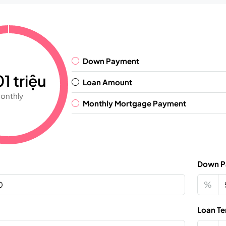
Down Payment
1 triệu
Loan Amount
onthly
Monthly Mortgage Payment
Down P
%
Loan Te