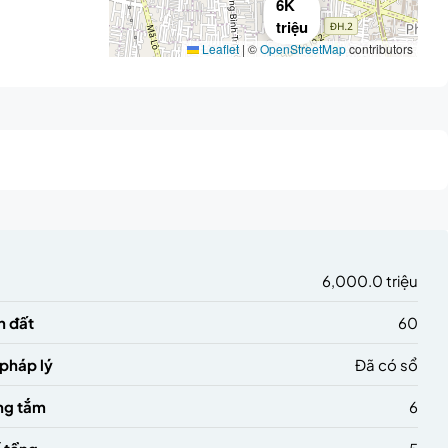
6K
triệu
Leaflet
|
©
OpenStreetMap
contributors
6,000.0 triệu
h đất
60
 pháp lý
Đã có sổ
ng tắm
6