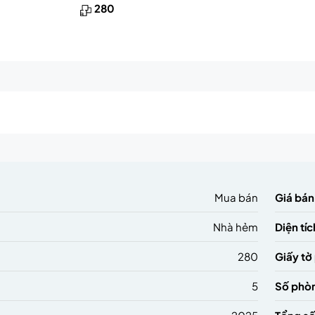
280
m
Mua bán
Giá bán
Nhà hẻm
Diện tíc
280
Giấy tờ
5
Số phò