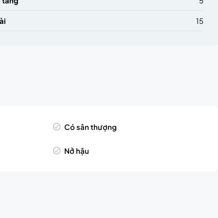
 tầng
5
ài
15
Có sân thượng
Nở hậu