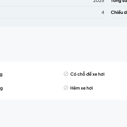
2025
Tổng số
4
Chiều d
ng
Có chỗ để xe hơi
ng
Hẻm xe hơi