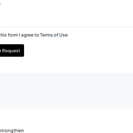
his form I agree to
Terms of Use
r Request
trongthien