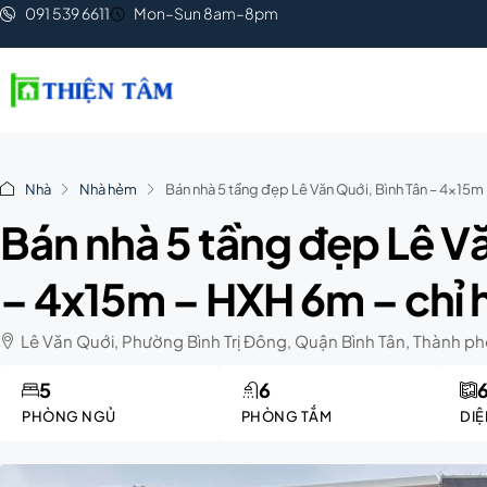
091 539 6611
Mon–Sun 8am–8pm
Nhà
Nhà hẻm
Bán nhà 5 tầng đẹp Lê Văn Quới, Bình Tân – 4x15m 
Bán nhà 5 tầng đẹp Lê Vă
– 4x15m – HXH 6m – chỉ h
Lê Văn Quới, Phường Bình Trị Đông, Quận Bình Tân, Thành ph
5
6
PHÒNG NGỦ
PHÒNG TẮM
DIỆ