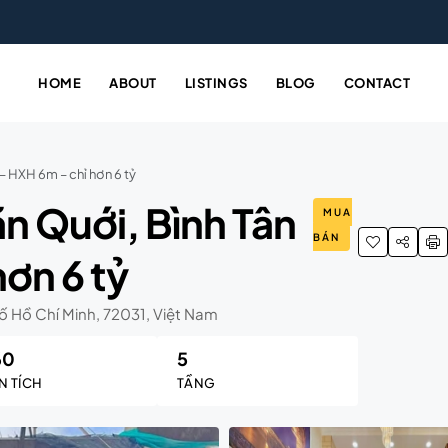
HOME
ABOUT
LISTINGS
BLOG
CONTACT
– HXH 6m – chỉ hơn 6 tỷ
n Quới, Bình Tân
MUA
BÁN
ơn 6 tỷ
ố Hồ Chí Minh, 72031, Việt Nam
60
5
N TÍCH
TẦNG