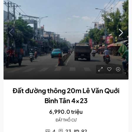
Đất đường thông 20m Lê Văn Quới
Bình Tân 4×23
6,990.0 triệu
ĐẤT THỔ CƯ
4
23
92