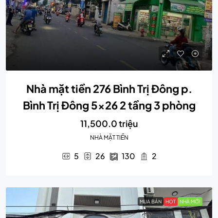
Nhà mặt tiền 276 Bình Trị Đông p.
Bình Trị Đông 5×26 2 tầng 3 phòng
11,500.0 triệu
NHÀ MẶT TIỀN
5
26
130
2
MUA BÁN
HOT
NHÀ MỚI