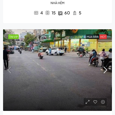
NHÀ HẺM
4
15
60
5
TIN VIP
MUA BÁN
HOT