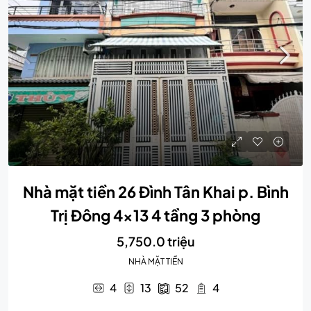
Nhà mặt tiền 26 Đình Tân Khai p. Bình
Trị Đông 4×13 4 tầng 3 phòng
5,750.0 triệu
NHÀ MẶT TIỀN
4
13
52
4