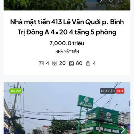
Nhà mặt tiền 413 Lê Văn Quới p. Bình
Trị Đông A 4×20 4 tầng 5 phòng
7,000.0 triệu
NHÀ MẶT TIỀN
4
20
80
4
TIN VIP
MUA BÁN
HOT