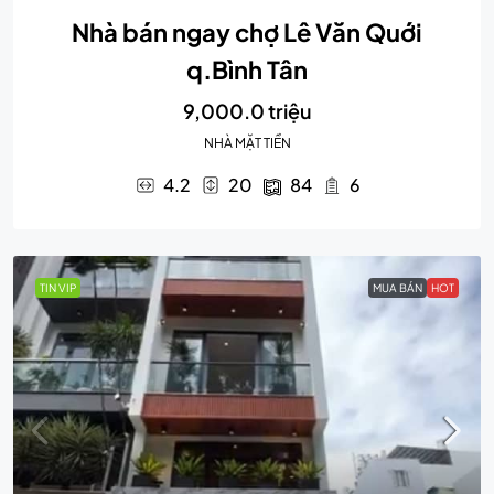
Nhà bán ngay chợ Lê Văn Quới
q.Bình Tân
9,000.0 triệu
NHÀ MẶT TIỀN
4.2
20
84
6
TIN VIP
MUA BÁN
HOT