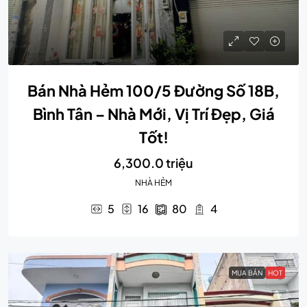
Bán Nhà Hẻm 100/5 Đường Số 18B,
Bình Tân – Nhà Mới, Vị Trí Đẹp, Giá
Tốt!
6,300.0 triệu
NHÀ HẺM
5
16
80
4
MUA BÁN
HOT