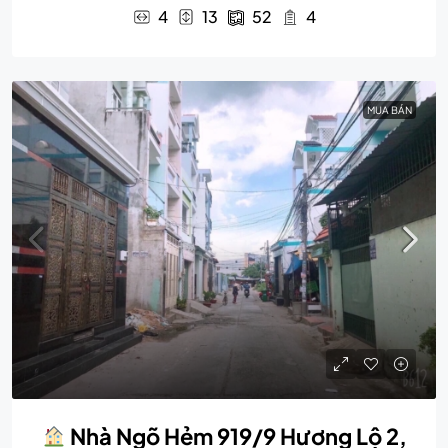
4
13
52
4
MUA BÁN
Nhà Ngõ Hẻm 919/9 Hương Lộ 2,