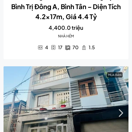
Bình Trị Đông A, Bình Tân – Diện Tích
4.2x17m, Giá 4.4 Tỷ
4,400.0 triệu
NHÀ HẺM
4
17
70
1.5
MUA BÁN