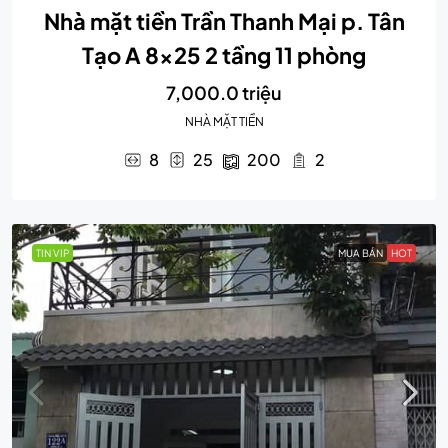
Nhà mặt tiền Trần Thanh Mại p. Tân
Tạo A 8×25 2 tầng 11 phòng
7,000.0 triệu
NHÀ MẶT TIỀN
8
25
200
2
TIN VIP
MUA BÁN
HOT