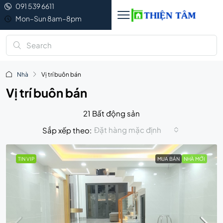
091 539 6611
Mon–Sun 8am–8pm
Nhà
Vị trí buôn bán
Vị trí buôn bán
21 Bất động sản
Đặt hàng mặc định
Sắp xếp theo:
TIN VIP
MUA BÁN
NHÀ MỚI