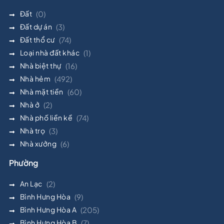
Đất
(0)
Đất dự án
(3)
Đất thổ cư
(74)
Loại nhà đất khác
(1)
Nhà biệt thự
(16)
Nhà hẻm
(492)
Nhà mặt tiền
(60)
Nhà ở
(2)
Nhà phố liền kề
(74)
Nhà trọ
(3)
Nhà xưởng
(6)
Phường
An Lạc
(2)
Bình Hưng Hòa
(9)
Bình Hưng Hòa A
(205)
Bình Hưng Hòa B
(7)