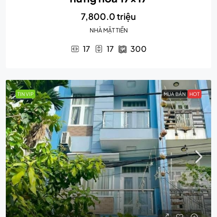
7,800.0 triệu
NHÀ MẶT TIỀN
17
17
300
TIN VIP
MUA BÁN
HOT