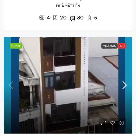
NHÀ MẶT TIỀN
4
20
80
5
TIN VIP
MUA BÁN
HOT