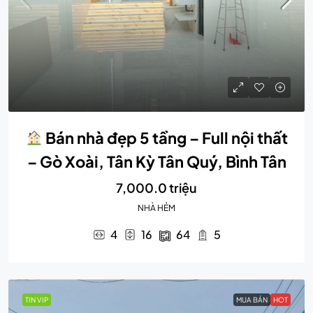
Bán nhà đẹp 5 tầng – Full nội thất
– Gò Xoài, Tân Kỳ Tân Quý, Bình Tân
7,000.0 triệu
NHÀ HẺM
4
16
64
5
TIN VIP
MUA BÁN
HOT