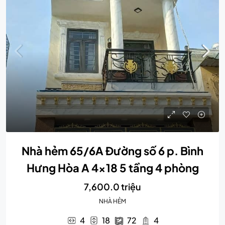
Nhà hẻm 65/6A Đường số 6 p. Bình
Hưng Hòa A 4×18 5 tầng 4 phòng
7,600.0 triệu
NHÀ HẺM
4
18
72
4