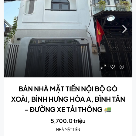
BÁN NHÀ MẶT TIỀN NỘI BỘ GÒ
XOÀI, BÌNH HƯNG HÒA A, BÌNH TÂN
– ĐƯỜNG XE TẢI THÔNG
5,700.0 triệu
NHÀ MẶT TIỀN