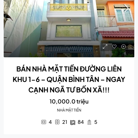
BÁN NHÀ MẶT TIỀN ĐƯỜNG LIÊN
KHU 1-6 – QUẬN BÌNH TÂN – NGAY
CẠNH NGÃ TƯ BỐN XÃ!!!
10,000.0 triệu
NHÀ MẶT TIỀN
4
21
84
5