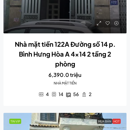
Nhà mặt tiền 122A Đường số 14 p.
Bình Hưng Hòa A 4×14 2 tầng 2
phòng
6,390.0 triệu
NHÀ MẶT TIỀN
4
14
56
2
TIN VIP
MUA BÁN
HOT