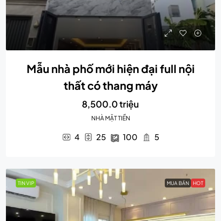
Mẫu nhà phố mới hiện đại full nội
thất có thang máy
8,500.0 triệu
NHÀ MẶT TIỀN
4
25
100
5
TIN VIP
MUA BÁN
HOT