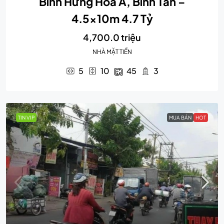
Bình Hưng Hòa A, Bình Tân –
4.5x10m 4.7 Tỷ
4,700.0 triệu
NHÀ MẶT TIỀN
5
10
45
3
TIN VIP
MUA BÁN
HOT