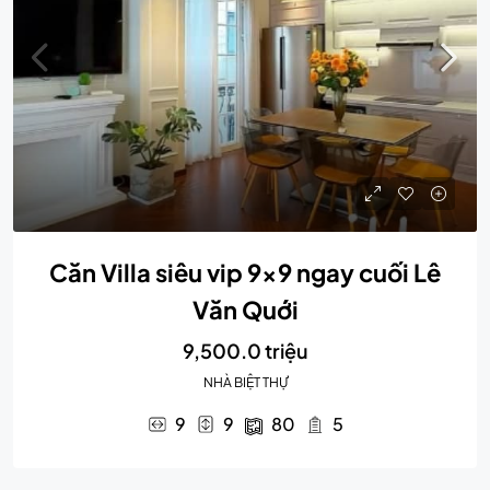
Căn Villa siêu vip 9×9 ngay cuối Lê
Văn Quới
9,500.0 triệu
NHÀ BIỆT THỰ
9
9
80
5