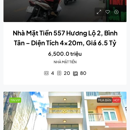
Nhà Mặt Tiền 557 Hương Lộ 2, Bình
Tân – Diện Tích 4x20m, Giá 6.5 Tỷ
6,500.0 triệu
NHÀ MẶT TIỀN
4
20
80
TIN VIP
MUA BÁN
HOT