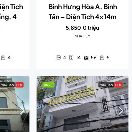
iện Tích
Bình Hưng Hòa A, Bình
ng, 4
Tân – Diện Tích 4x14m
ủ
5,850.0 triệu
NHÀ HẺM
u
4
4
14
56
5
MUA BÁN
HOT
TIN VIP
MUA BÁN
HOT