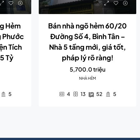
ng Hẻm
Bán nhà ngõ hẻm 60/20
g Phước
Đường Số 4, Bình Tân –
ện Tích
Nhà 5 tầng mới, giá tốt,
5 Tỷ
pháp lý rõ ràng!
5,700.0 triệu
NHÀ HẺM
5
4
13
52
5