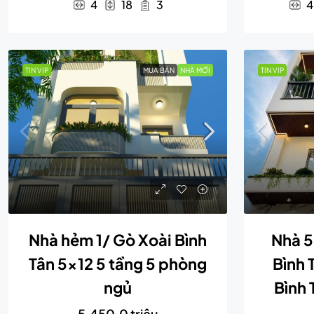
4
18
3
4
TIN VIP
MUA BÁN
NHÀ MỚI
TIN VIP
Nhà hẻm 1/ Gò Xoài Bình
Nhà 5
Tân 5×12 5 tầng 5 phòng
Bình 
ngủ
Bình 
5,450.0 triệu