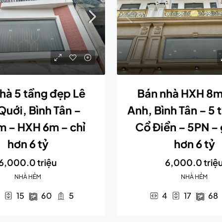
hà 5 tầng đẹp Lê
Bán nhà HXH 8m
Quới, Bình Tân –
Anh, Bình Tân – 5 
 – HXH 6m – chỉ
Cổ Điển – 5PN – 
hơn 6 tỷ
hơn 6 tỷ
6,000.0 triệu
6,000.0 triệ
NHÀ HẺM
NHÀ HẺM
15
60
5
4
17
68