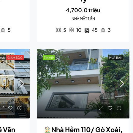
4,700.0 triệu
NHÀ MẶT TIỀN
5
5
10
45
3
BÁN
GIẢM SỐC
TIN VIP
MUA BÁN
ê Văn
Nhà Hẻm 110/ Gò Xoài,