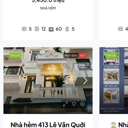
NHÀ HẺM
5
12
60
5
4
TIN VIP
MUA BÁN
HOT
TIN VIP
Nhà hẻm 413 Lê Văn Quới
Nhà