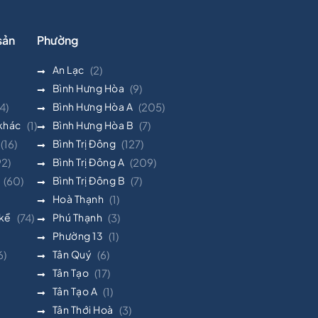
sản
Phường
An Lạc
(2)
Bình Hưng Hòa
(9)
4)
Bình Hưng Hòa A
(205)
 khác
(1)
Bình Hưng Hòa B
(7)
(16)
Bình Trị Đông
(127)
92)
Bình Trị Đông A
(209)
(60)
Bình Trị Đông B
(7)
Hoà Thạnh
(1)
 kề
(74)
Phú Thạnh
(3)
Phường 13
(1)
6)
Tân Quý
(6)
Tân Tạo
(17)
Tân Tạo A
(1)
Tân Thới Hoà
(3)