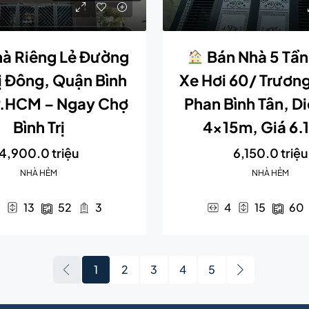
à Riêng Lẻ Đường
Bán Nhà 5 Tầ
rị Đông, Quận Bình
Xe Hơi 60/ Trươn
P.HCM – Ngay Chợ
Phan Bình Tân, Di
Bình Trị
4x15m, Giá 6.1
4,900.0 triệu
6,150.0 triệu
NHÀ HẺM
NHÀ HẺM
13
52
3
4
15
60
1
2
3
4
5