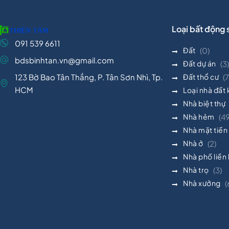
Loại bất động 
091 539 6611
Đất
(0)
bdsbinhtan.vn@gmail.com
Đất dự án
(3)
123 Bờ Bao Tân Thắng, P. Tân Sơn Nhì, Tp.
Đất thổ cư
(7
HCM
Loại nhà đất
Nhà biệt thự
Nhà hẻm
(4
Nhà mặt tiền
Nhà ở
(2)
Nhà phố liền
Nhà trọ
(3)
Nhà xưởng
(