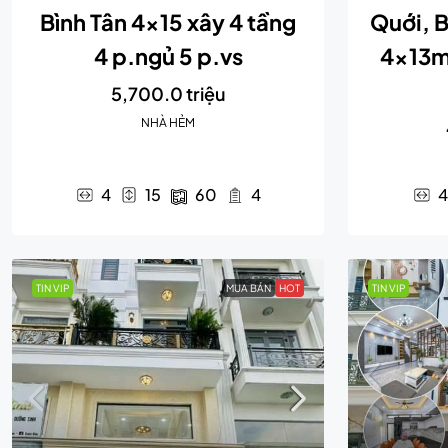
Bình Tân 4×15 xây 4 tầng
Quới, B
4 p.ngủ 5 p.vs
4x13m,
5,700.0 triệu
NHÀ HẺM
4
15
60
4
4
TIN VIP
MUA BÁN
HOT
TIN VIP