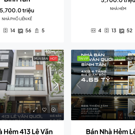
NHÀ HẺM
5,700.0 triệu
NHÀ PHỐ LIỀN KỀ
14
56
5
4
13
52
MUA BÁN
HOT
TIN VIP
MUA 
 Hẻm 413 Lê Văn
Bán Nhà Hẻm L