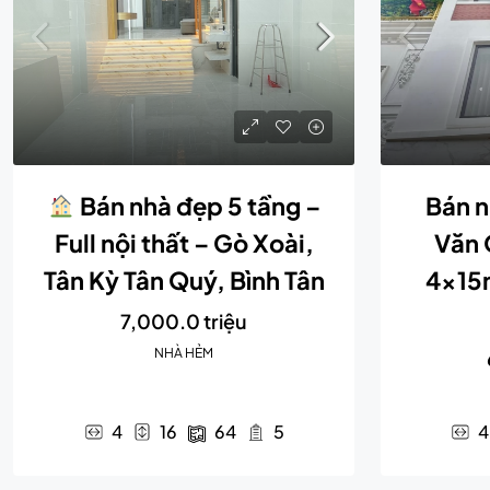
Bán nhà đẹp 5 tầng –
Bán n
Full nội thất – Gò Xoài,
Văn 
Tân Kỳ Tân Quý, Bình Tân
4x15m
7,000.0 triệu
NHÀ HẺM
4
16
64
5
4