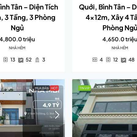
ình Tân – Diện Tích
Quới, Bình Tân – D
 3 Tầng, 3 Phòng
4x12m, Xây 4 Tầ
Ngủ
Phòng Ng
4,800.0 triệu
4,650.0 triệ
NHÀ HẺM
NHÀ HẺM
13
52
3
4
12
48
MUA BÁN
HOT
TIN VIP