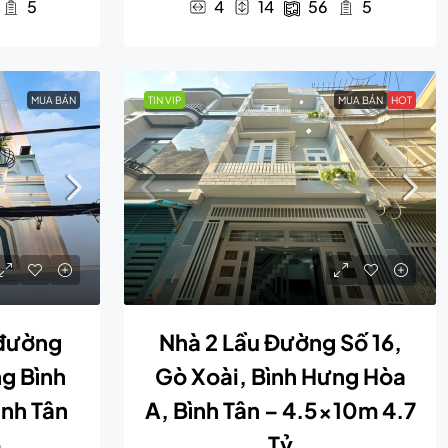
5
4
14
56
5
MUA BÁN
TIN VIP
MUA BÁN
HOT
 đường
Nhà 2 Lầu Đường Số 16,
g Bình
Gò Xoài, Bình Hưng Hòa
ình Tân
A, Bình Tân – 4.5x10m 4.7
Tỷ
u