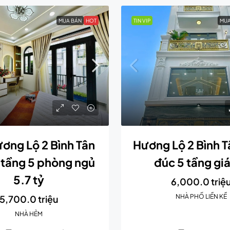
MUA BÁN
HOT
TIN VIP
MUA
ơng Lộ 2 Bình Tân
Hương Lộ 2 Bình T
 tầng 5 phòng ngủ
đúc 5 tầng giá
5.7 tỷ
6,000.0 triệ
NHÀ PHỐ LIỀN KỀ
5,700.0 triệu
NHÀ HẺM