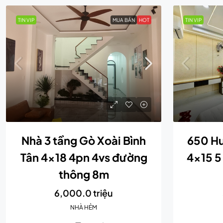
TIN VIP
MUA BÁN
HOT
TIN VIP
Nhà 3 tầng Gò Xoài Bình
650 Hư
Tân 4×18 4pn 4vs đường
4×15 5
thông 8m
6,000.0 triệu
NHÀ HẺM