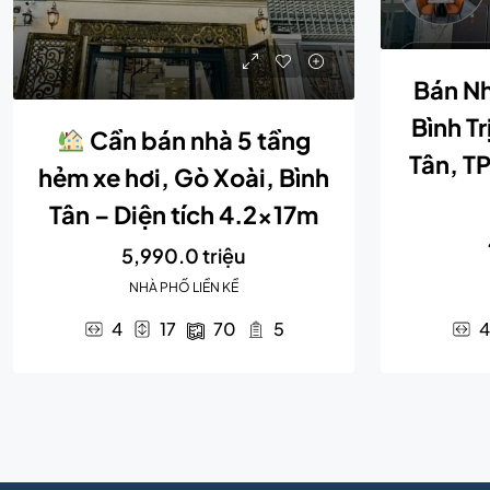
Bán Nh
Bình T
Cần bán nhà 5 tầng
Tân, T
hẻm xe hơi, Gò Xoài, Bình
Tân – Diện tích 4.2x17m
5,990.0 triệu
NHÀ PHỐ LIỀN KỀ
4
17
70
5
4