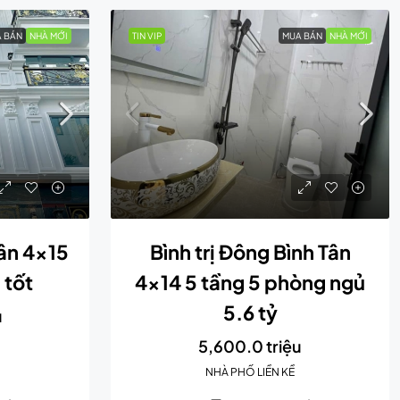
 BÁN
NHÀ MỚI
TIN VIP
MUA BÁN
NHÀ MỚI
ân 4×15
Bình trị Đông Bình Tân
 tốt
4×14 5 tầng 5 phòng ngủ
5.6 tỷ
u
5,600.0 triệu
NHÀ PHỐ LIỀN KỀ