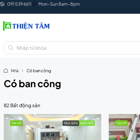
091 539 6611
Mon–Sun 8am–8pm
Nhà
Có ban công
Có ban công
82 Bất động sản
TIN VIP
MUA BÁN
NHÀ MỚI
TIN VIP