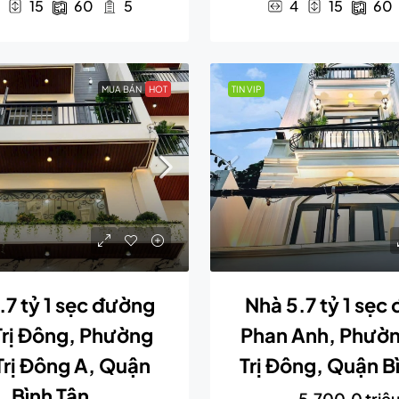
15
60
5
4
15
60
MUA BÁN
HOT
TIN VIP
.7 tỷ 1 sẹc đường
Nhà 5.7 tỷ 1 sẹc
Trị Đông, Phường
Phan Anh, Phườn
Trị Đông A, Quận
Trị Đông, Quận B
Bình Tân
5,700.0 triệ