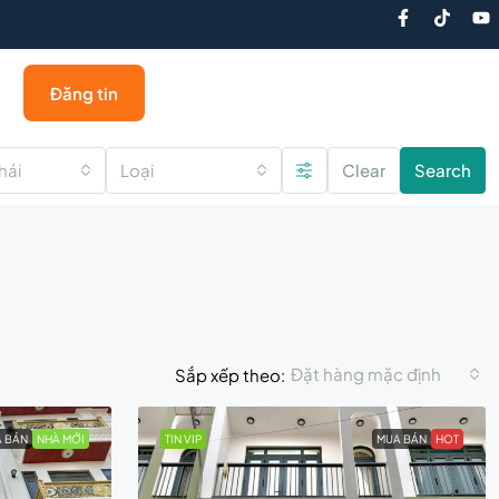
Đăng tin
hái
Loại
Clear
Search
Đặt hàng mặc định
Sắp xếp theo:
 BÁN
NHÀ MỚI
TIN VIP
MUA BÁN
HOT