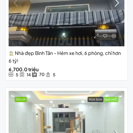
Nhà đẹp Bình Tân – Hẻm xe hơi, 6 phòng, chỉ hơn
6 tỷ!
6,700.0 triệu
70
5
14
5
TIN VIP
MUA BÁN
NHÀ MỚI