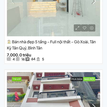
Bán nhà đẹp 5 tầng – Full nội thất – Gò Xoài, Tân
Kỳ Tân Quý, Bình Tân
7,000.0 triệu
64
4
16
5
TIN VIP
MUA BÁN
NHÀ MỚI