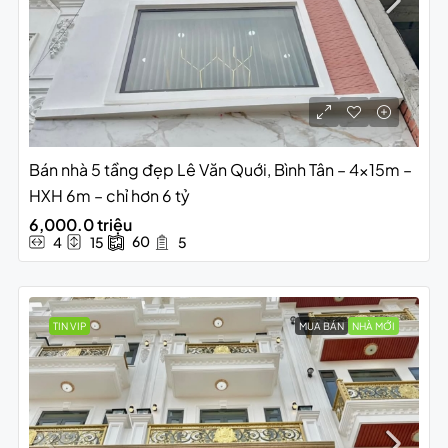
Bán nhà 5 tầng đẹp Lê Văn Quới, Bình Tân – 4x15m –
HXH 6m – chỉ hơn 6 tỷ
6,000.0 triệu
60
4
15
5
TIN VIP
MUA BÁN
NHÀ MỚI