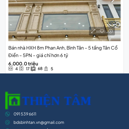
Bán nhà HXH 8m Phan Anh, Bình Tân – 5 tầng Tân Cổ
Điển – 5PN – giá chỉ hơn 6 tỷ
6,000.0 triệu
68
4
17
5
091 539 6611
bdsbinhtan.vn@gmail.com