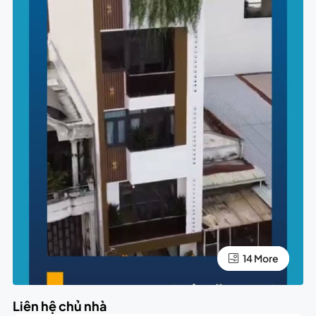
10 More
14 More
Liên hệ chủ nhà