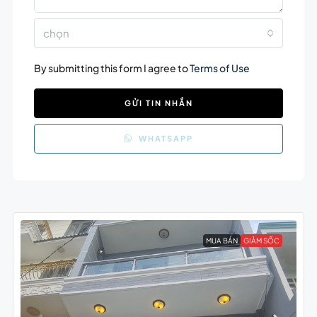
chọn
By submitting this form I agree to
Terms of Use
GỬI TIN NHẮN
WHATSAPP
MUA BÁN
GIẢM SỐC