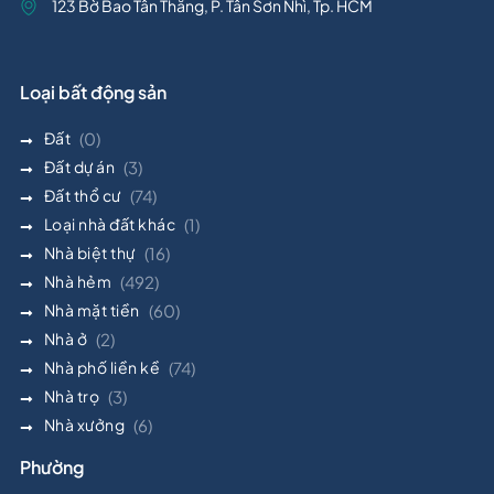
123 Bờ Bao Tân Thắng, P. Tân Sơn Nhì, Tp. HCM
Loại bất động sản
Đất
(0)
Đất dự án
(3)
Đất thổ cư
(74)
Loại nhà đất khác
(1)
Nhà biệt thự
(16)
Nhà hẻm
(492)
Nhà mặt tiền
(60)
Nhà ở
(2)
Nhà phố liền kề
(74)
Nhà trọ
(3)
Nhà xưởng
(6)
Phường