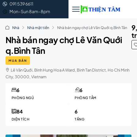
091 539 6611
Mon–Sun 8am–8pm
9
Nhà
Nhà mặt tiền
Nhà bán ngay chợ Lê Văn Quới q.Bình Tân
t
Nhà bán ngay chợ Lê Văn Quới
q.Bình Tân
MUA BÁN
Lê Văn Quới, Binh Hung Hoa A Ward, Binh Tan District, Ho Chi Minh
City, 30000, Vietnam
6
6
PHÒNG NGỦ
PHÒNG TẮM
84
6
DIỆN TÍCH
TẦNG