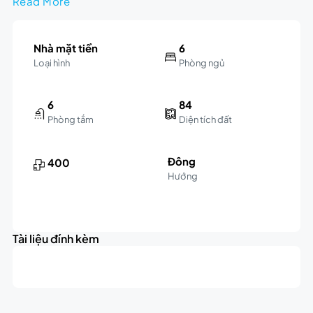
Read More
Nhà mặt tiền
6
Loại hình
Phòng ngủ
6
84
Phòng tắm
Diện tích đất
Đông
400
Hướng
Leaflet
|
©
OpenStreetMap
contributors
9K
+
triệu
Tài liệu đính kèm
−