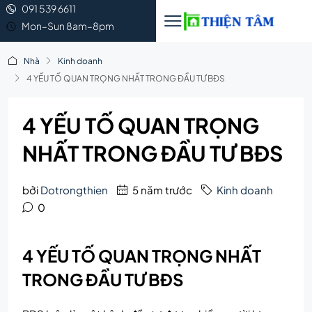
091 539 6611
Mon–Sun 8am–8pm
Nhà
Kinh doanh
4 YẾU TỐ QUAN TRỌNG NHẤT TRONG ĐẦU TƯ BĐS
4 YẾU TỐ QUAN TRỌNG
NHẤT TRONG ĐẦU TƯ BĐS
bởi
Dotrongthien
5 năm trước
Kinh doanh
0
4 YẾU TỐ QUAN TRỌNG NHẤT
TRONG ĐẦU TƯ BĐS