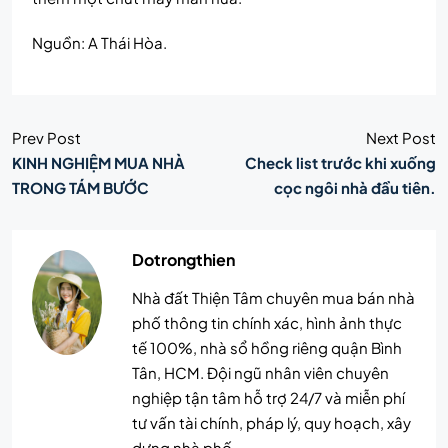
Nguồn: A Thái Hòa.
Prev Post
Next Post
KINH NGHIỆM MUA NHÀ
Check list trước khi xuống
TRONG TÁM BƯỚC
cọc ngôi nhà đầu tiên.
Dotrongthien
Nhà đất Thiện Tâm chuyên mua bán nhà
phố thông tin chính xác, hình ảnh thực
tế 100%, nhà sổ hồng riêng quận Bình
Tân, HCM. Đội ngũ nhân viên chuyên
nghiệp tận tâm hỗ trợ 24/7 và miễn phí
tư vấn tài chính, pháp lý, quy hoạch, xây
dựng nhà phố.