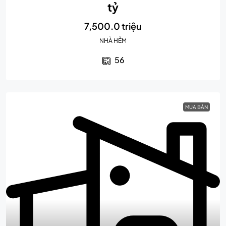
tỷ
7,500.0 triệu
NHÀ HẺM
56
MUA BÁN