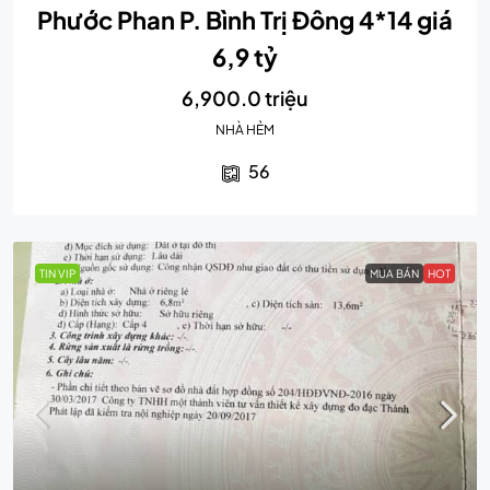
Phước Phan P. Bình Trị Đông 4*14 giá
6,9 tỷ
6,900.0 triệu
NHÀ HẺM
56
TIN VIP
MUA BÁN
HOT