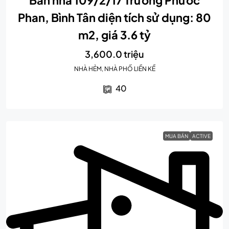
Bán nhà 109/2/17 Trương Phước
Phan, Bình Tân diện tích sử dụng: 80
m2, giá 3.6 tỷ
3,600.0 triệu
NHÀ HẺM, NHÀ PHỐ LIỀN KỀ
40
MUA BÁN
ACTIVE