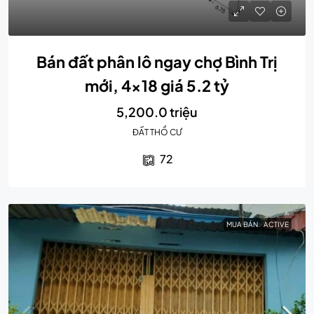
Bán đất phân lô ngay chợ Bình Trị
mới, 4×18 giá 5.2 tỷ
5,200.0 triệu
ĐẤT THỔ CƯ
72
MUA BÁN
ACTIVE