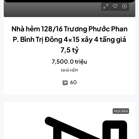
Nhà hẻm 128/16 Trương Phước Phan
P. Bình Trị Đông 4×15 xây 4 tầng giá
7,5 tỷ
7,500.0 triệu
NHÀ HẺM
60
MUA BÁN