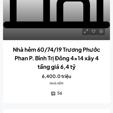
Nhà hẻm 60/74/19 Trương Phước
Phan P. Bình Trị Đông 4×14 xây 4
tầng giá 6,4 tỷ
6,400.0 triệu
NHÀ HẺM
56