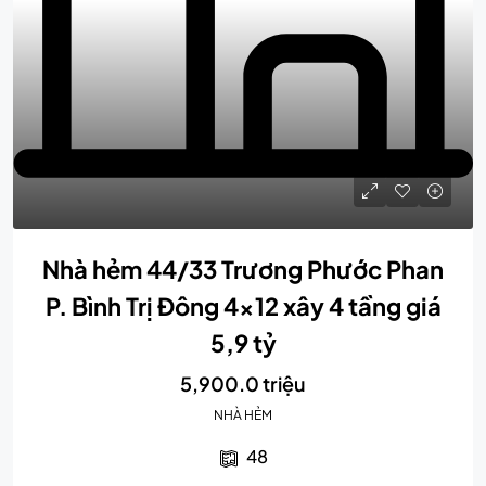
Nhà hẻm 44/33 Trương Phước Phan
P. Bình Trị Đông 4×12 xây 4 tầng giá
5,9 tỷ
5,900.0 triệu
NHÀ HẺM
48