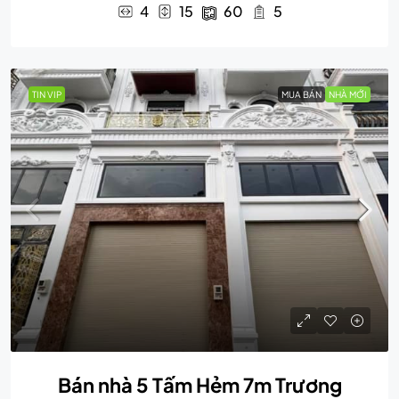
4
15
60
5
TIN VIP
MUA BÁN
NHÀ MỚI
Bán nhà 5 Tấm Hẻm 7m Trương