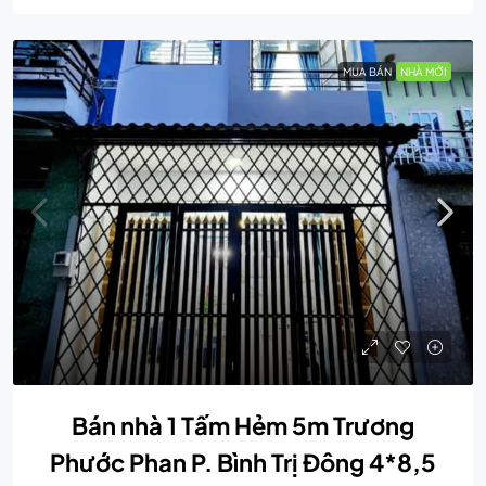
MUA BÁN
NHÀ MỚI
Bán nhà 1 Tấm Hẻm 5m Trương
Phước Phan P. Bình Trị Đông 4*8,5