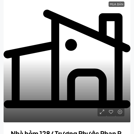
MUA BÁN
Nhà hẻm 128/ Trương Phước Phan P.