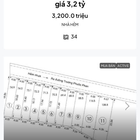
giá 3,2 tỷ
3,200.0 triệu
NHÀ HẺM
34
MUA BÁN
ACTIVE