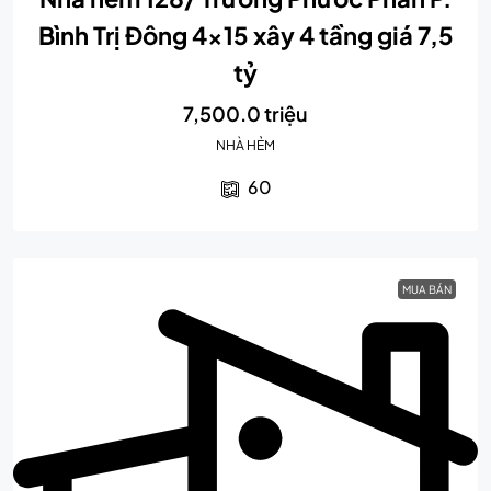
Bình Trị Đông 4×15 xây 4 tầng giá 7,5
tỷ
7,500.0 triệu
NHÀ HẺM
60
MUA BÁN