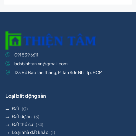
091 539 6611
bdsbinhtan.vn@gmail.com
123 Bờ Bao Tân Thắng, P. Tân Sơn Nhì, Tp. HCM
Loại bất động sản
Đất
(0)
Đất dự án
(3)
Đất thổ cư
(74)
Loại nhà đất khác
(1)