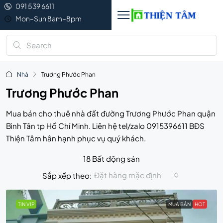
091 539 6611
Mon–Sun 8am–8pm
Nhà
Trương Phước Phan
Trương Phước Phan
Mua bán cho thuê nhà đất đường Trương Phước Phan quận
Bình Tân tp Hồ Chí Minh. Liên hệ tel/zalo 0915396611 BĐS
Thiện Tâm hân hạnh phục vụ quý khách.
18 Bất động sản
Đặt hàng mặc định
Sắp xếp theo:
TIN VIP
MUA BÁN
HOT