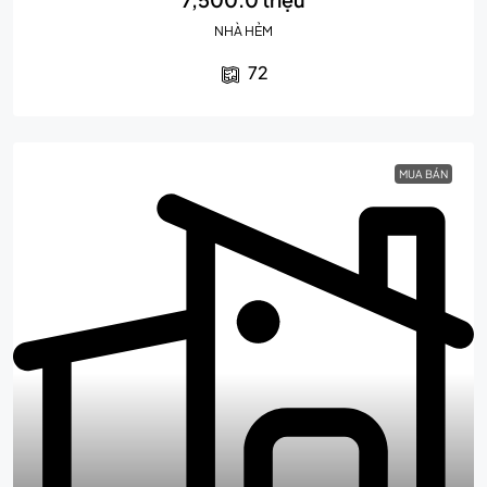
NHÀ HẺM
72
MUA BÁN