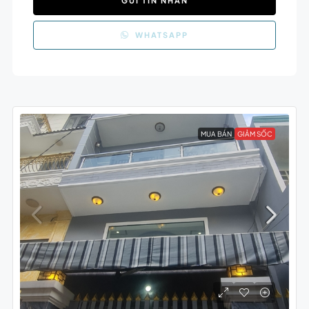
GỬI TIN NHẮN
WHATSAPP
MUA BÁN
GIẢM SỐC