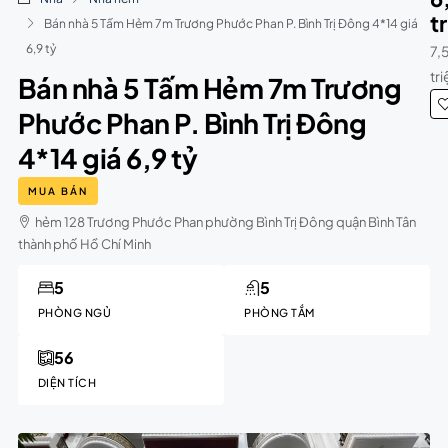
t
Bán nhà 5 Tấm Hẻm 7m Trương Phước Phan P. Bình Trị Đông 4*14 giá
6,9 tỷ
7,
tr
Bán nhà 5 Tấm Hẻm 7m Trương
Phước Phan P. Bình Trị Đông
4*14 giá 6,9 tỷ
MUA BÁN
hẻm 128 Trương Phước Phan phường Bình Trị Đông quận Bình Tân
thành phố Hồ Chí Minh
5
5
PHÒNG NGỦ
PHÒNG TẮM
56
DIỆN TÍCH