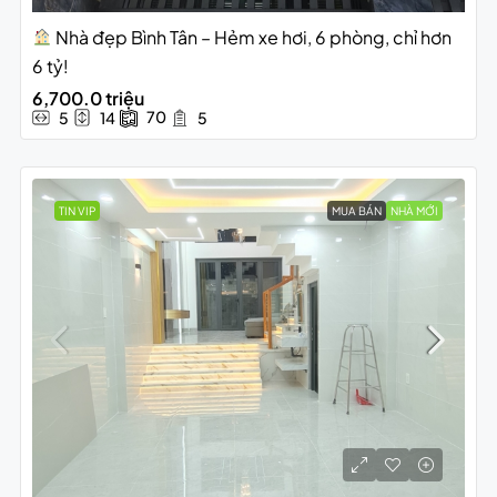
Nhà đẹp Bình Tân – Hẻm xe hơi, 6 phòng, chỉ hơn
6 tỷ!
6,700.0 triệu
70
5
14
5
TIN VIP
MUA BÁN
NHÀ MỚI