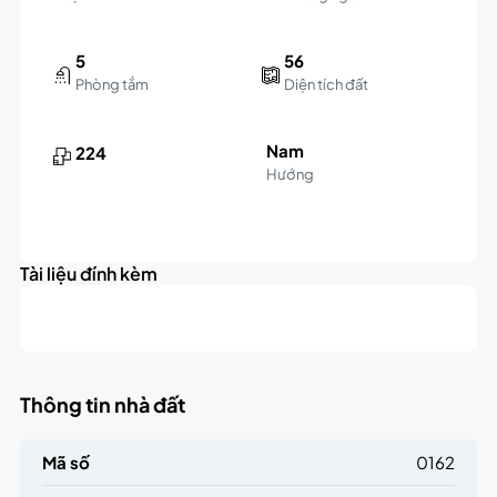
5
56
Phòng tắm
Diện tích đất
Nam
224
Hướng
Leaflet
|
©
OpenStreetMap
contributors
6.9K
+
triệu
Tài liệu đính kèm
−
Thông tin nhà đất
Mã số
0162