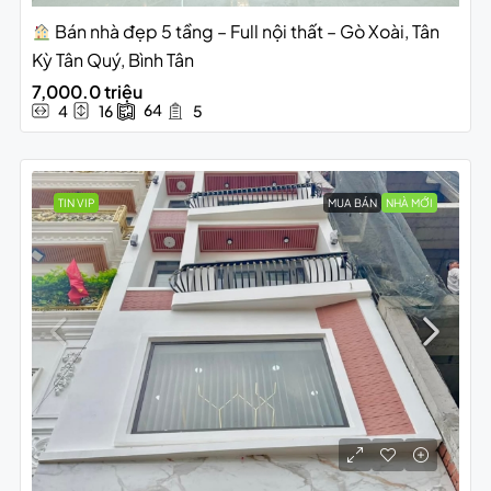
Bán nhà đẹp 5 tầng – Full nội thất – Gò Xoài, Tân
Kỳ Tân Quý, Bình Tân
7,000.0 triệu
64
4
16
5
TIN VIP
MUA BÁN
NHÀ MỚI