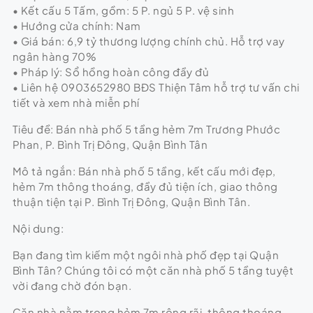
• Kết cấu 5 Tấm, gồm: 5 P. ngủ 5 P. vệ sinh
• Hướng cửa chính: Nam
• Giá bán: 6,9 tỷ thương lượng chính chủ. Hỗ trợ vay
ngân hàng 70%
• Pháp lý: Sổ hồng hoàn công đầy đủ
• Liên hệ 0903652980 BĐS Thiện Tâm hỗ trợ tư vấn chi
tiết và xem nhà miễn phí
Tiêu đề: Bán nhà phố 5 tầng hẻm 7m Trương Phước
Phan, P. Bình Trị Đông, Quận Bình Tân
Mô tả ngắn: Bán nhà phố 5 tầng, kết cấu mới đẹp,
hẻm 7m thông thoáng, đầy đủ tiện ích, giao thông
thuận tiện tại P. Bình Trị Đông, Quận Bình Tân.
Nội dung:
Bạn đang tìm kiếm một ngôi nhà phố đẹp tại Quận
Bình Tân? Chúng tôi có một căn nhà phố 5 tầng tuyệt
vời đang chờ đón bạn.
Căn nhà nằm trong hẻm 7m rộng rãi, thông thoáng,