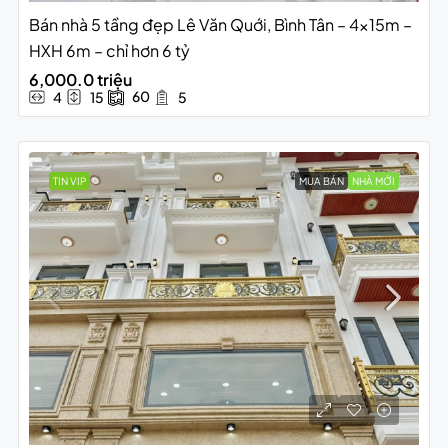
Bán nhà 5 tầng đẹp Lê Văn Quới, Bình Tân – 4x15m –
HXH 6m – chỉ hơn 6 tỷ
6,000.0 triệu
60
4
15
5
TIN VIP
MUA BÁN
NHÀ MỚI