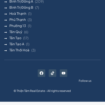
Bình Trị Đông A
(209)
Bình Trị Đông B
(7)
Hoà Thạnh
(1)
Phú Thạnh
(3)
Phường 13
(1)
Tân Quý
(6)
Tân Tạo
(17)
Tân Tạo A
(1)
Tân Thới Hoà
(3)
Follow us
© Thiện Tâm Real Estate - All rights reserved