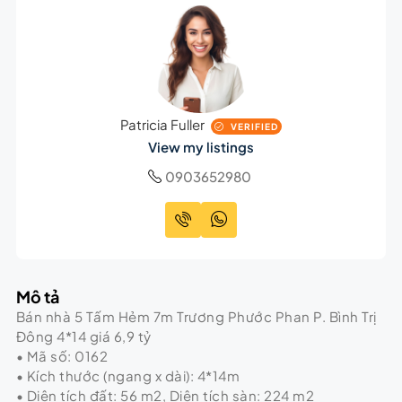
Patricia Fuller
VERIFIED
View my listings
0903652980
Mô tả
Bán nhà 5 Tấm Hẻm 7m Trương Phước Phan P. Bình Trị
Đông 4*14 giá 6,9 tỷ
• Mã số: 0162
• Kích thước (ngang x dài): 4*14m
• Diện tích đất: 56 m2, Diện tích sàn: 224 m2