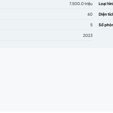
7,500.0 triệu
Loại hìn
60
Diện tíc
5
Số phò
2023