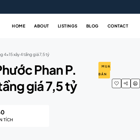
HOME
ABOUT
LISTINGS
BLOG
CONTACT
 4×15 xây 4 tầng giá 7,5 tỷ
Phước Phan P.
MUA
BÁN
tầng giá 7,5 tỷ
60
N TÍCH