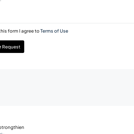
his form I agree to
Terms of Use
r Request
trongthien