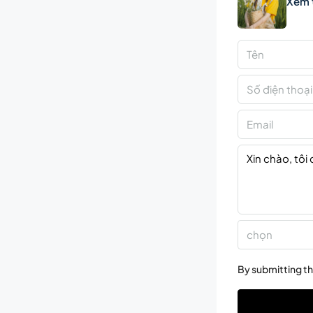
Xem 
chọn
By submitting th