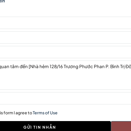
tin
is form I agree to
Terms of Use
GỬI TIN NHẮN