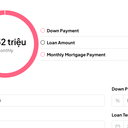
Down Payment
2 triệu
Loan Amount
onthly
Monthly Mortgage Payment
Down P
%
Loan Te