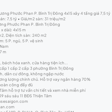
ơng Phước Phan P. Bình Trị Đông 4x15 xây 4 tầng giá 7,5 tỷ
n: 7,5 tỷ • Giá/m2 sàn: 31 triệu/m2
ương Phước Phan P. Bình Trị Đông
x dài): 4x15 m
m2, Diện tích sàn: 240 m2
: 5 P. ngủ, 5 P. vệ sinh
 Nam
 7 m
ị, bách hóa xanh, cửa hàng tiện ích...
cấp 1 cấp 2 cấp 3 phường Bình Trị Đông
nh, dân cư đông, không ngập nước
hương lượng chính chủ. Hỗ trợ vay ngân hàng 70%
 hoàn công đầy đủ
Tâm hỗ trợ tư vấn chi tiết và xem nhà miễn phí
9 sáu sáu 11 BĐS Thiện Tâm
usesaigon.com
tan.com