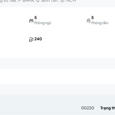
ng số 18B, P. BHHA, Q. Bình Tân, Tp. HCM
5
5
Phòng ngủ
Phòng tắm
240
m
00220
Trạng t