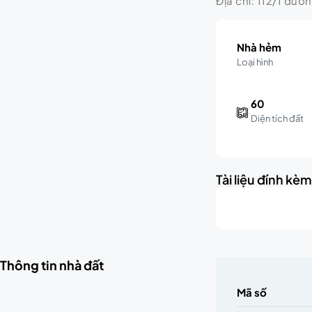
Địa chỉ: 112/1 đườ
Nhà hẻm
Loại hình
60
Diện tích đất
Tài liệu đính kè
Thông tin nhà đất
Mã số