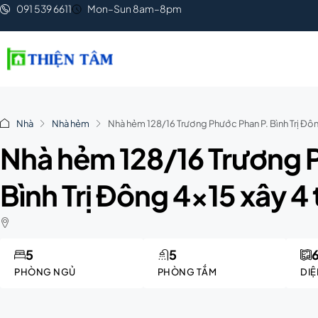
091 539 6611
Mon–Sun 8am–8pm
Nhà
Nhà hẻm
Nhà hẻm 128/16 Trương Phước Phan P. Bình Trị Đông
Nhà hẻm 128/16 Trương 
Bình Trị Đông 4×15 xây 4 
5
5
PHÒNG NGỦ
PHÒNG TẮM
DIỆ