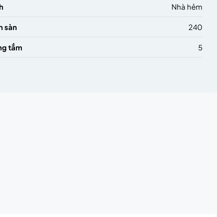
h
Nhà hẻm
h sàn
240
ng tắm
5