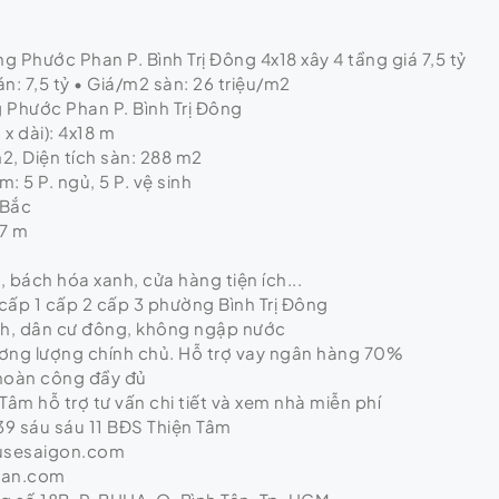
 Phước Phan P. Bình Trị Đông 4x18 xây 4 tầng giá 7,5 tỷ
n: 7,5 tỷ • Giá/m2 sàn: 26 triệu/m2
g Phước Phan P. Bình Trị Đông
x dài): 4x18 m
m2, Diện tích sàn: 288 m2
: 5 P. ngủ, 5 P. vệ sinh
 Bắc
 7 m
ị, bách hóa xanh, cửa hàng tiện ích...
cấp 1 cấp 2 cấp 3 phường Bình Trị Đông
nh, dân cư đông, không ngập nước
hương lượng chính chủ. Hỗ trợ vay ngân hàng 70%
 hoàn công đầy đủ
Tâm hỗ trợ tư vấn chi tiết và xem nhà miễn phí
9 sáu sáu 11 BĐS Thiện Tâm
usesaigon.com
tan.com