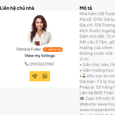
Liên hệ chủ nhà
Mô tả
Nhà hẻm 128 Trương
Mã số: 0192 Giá bá
Địa chỉ: 128 Trươn
Kích thước (ngang 
Diện tích đất: 72 
Kết cấu 5 Tấm, gồm
Hướng cửa chính:
Patricia Fuller
VERIFIED
Đường trước nhà:
View my listings
Vị trí:
0903652980
• Gần chợ, siêu th
• Gần trường học 
•
Khu vực an ni
Giá bán: 7,5 tỷ t
Pháp lý: Sổ hồng
Liên hệ BĐS Thiện 
☎ Zalo: 09 một 53
Website: www.ho
www.nhabanbinh