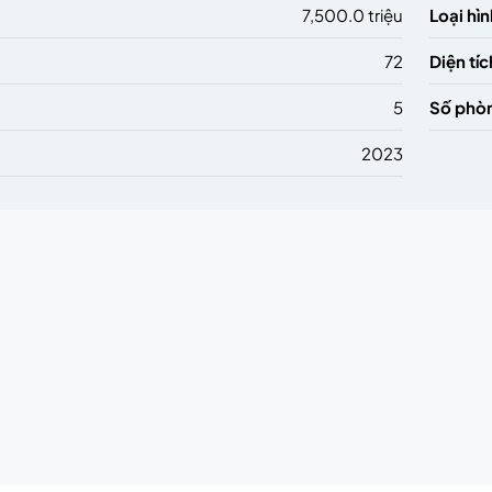
7,500.0 triệu
Loại hìn
72
Diện tíc
5
Số phò
2023