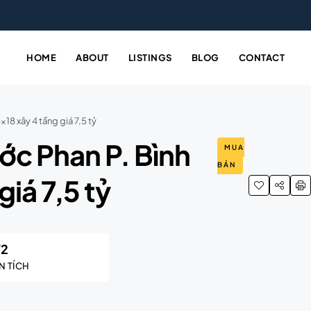
HOME
ABOUT
LISTINGS
BLOG
CONTACT
18 xây 4 tầng giá 7,5 tỷ
ớc Phan P. Bình
MUA
BÁN
giá 7,5 tỷ
72
N TÍCH