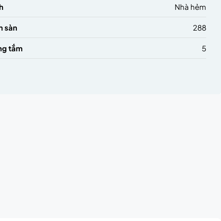
h
Nhà hẻm
h sàn
288
ng tắm
5