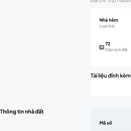
Địa chỉ: 112/1 đườ
Nhà hẻm
Loại hình
72
Diện tích đất
Tài liệu đính kè
Thông tin nhà đất
Mã số