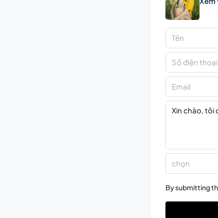
Xem 
chọn
By submitting th