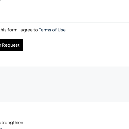
his form I agree to
Terms of Use
r Request
trongthien