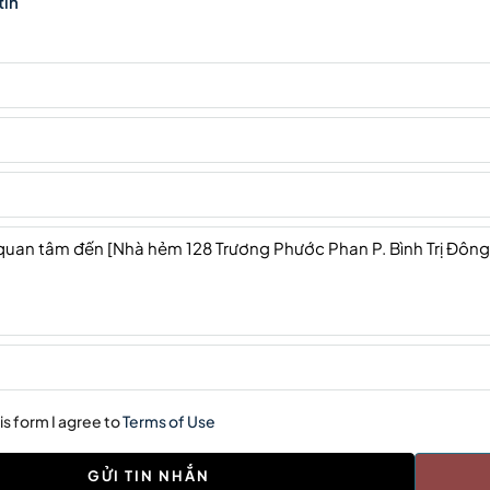
tin
is form I agree to
Terms of Use
GỬI TIN NHẮN