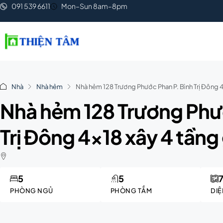
091 539 6611
Mon–Sun 8am–8pm
Nhà
Nhà hẻm
Nhà hẻm 128 Trương Phước Phan P. Bình Trị Đông 4×
Nhà hẻm 128 Trương Phư
Trị Đông 4×18 xây 4 tầng 
5
5
PHÒNG NGỦ
PHÒNG TẮM
DIỆ