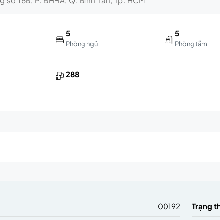
ng số 18B, P. BHHA, Q. Bình Tân, Tp. HCM
5
5
Phòng ngủ
Phòng tắm
288
m
00192
Trạng t