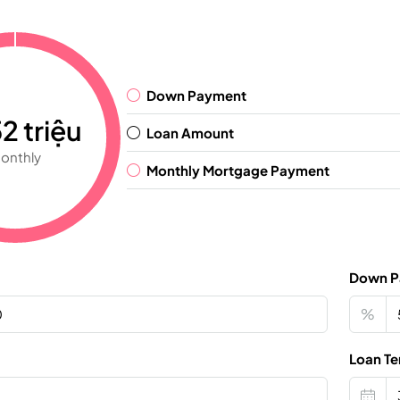
Down Payment
2 triệu
Loan Amount
onthly
Monthly Mortgage Payment
Down P
%
Loan Te