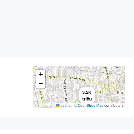
+
−
3.5K
triệu
Leaflet
|
©
OpenStreetMap
contributors