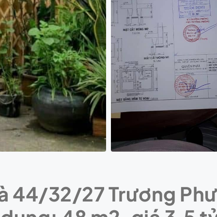
à 44/32/27 Trương Phướ
 dụng: 48 m2, giá 3.5 t