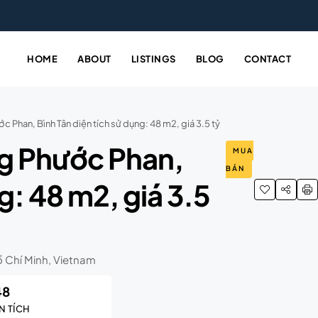
HOME
ABOUT
LISTINGS
BLOG
CONTACT
 Phan, Bình Tân diện tích sử dụng: 48 m2, giá 3.5 tỷ
g Phước Phan,
MUA
BÁN
g: 48 m2, giá 3.5
ồ Chí Minh, Vietnam
48
N TÍCH