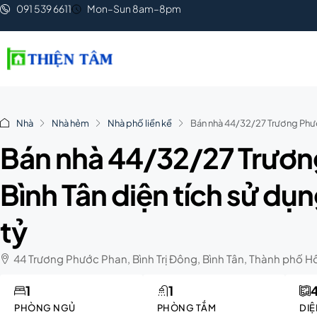
091 539 6611
Mon–Sun 8am–8pm
Nhà
Nhà hẻm
Nhà phố liền kề
Bán nhà 44/32/27 Trương Phước
Bán nhà 44/32/27 Trươn
Bình Tân diện tích sử dụn
tỷ
44 Trương Phước Phan, Bình Trị Đông, Bình Tân, Thành phố H
1
1
PHÒNG NGỦ
PHÒNG TẮM
DIỆ