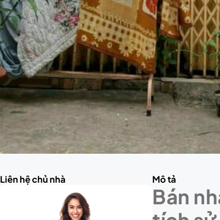
Liên hệ chủ nhà
Mô tả
Bán nh
tích sử