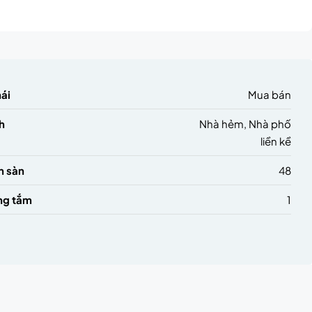
hái
Mua bán
h
Nhà hẻm, Nhà phố
liền kề
h sàn
48
ng tắm
1