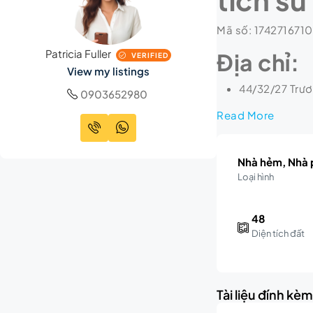
Mã số: 1742716710
Patricia Fuller
Địa chỉ:
VERIFIED
View my listings
44/32/27 Trươ
0903652980
Read More
Nhà hẻm, Nhà p
Loại hình
48
Diện tích đất
Tài liệu đính kè