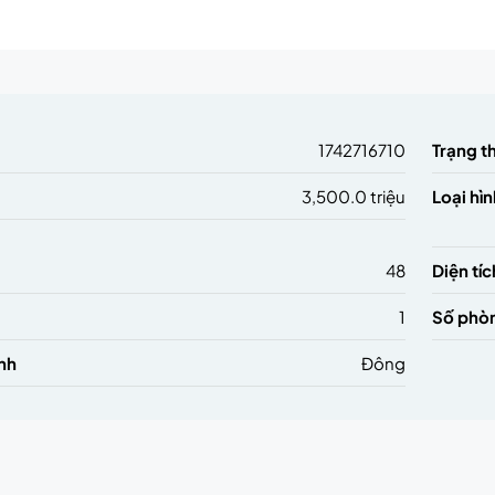
1742716710
Trạng t
3,500.0 triệu
Loại hìn
48
Diện tíc
1
Số phò
nh
Đông