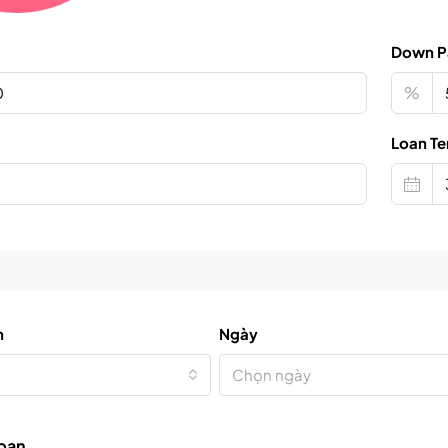
Down P
%
Loan Te
n
Ngày
Chọn ngày
 bạn