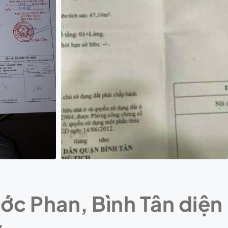
c Phan, Bình Tân diện
ỷ