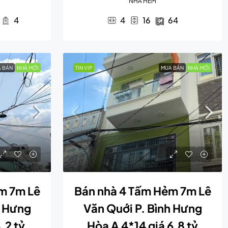
NHÀ HẺM
4
4
16
64
 BÁN
NHÀ MỚI
TIN VIP
MUA BÁN
NHÀ MỚI
m 7m Lê
Bán nhà 4 Tấm Hẻm 7m Lê
h Hưng
Văn Quới P. Bình Hưng
,2 tỷ
Hòa A 4*14 giá 6,8 tỷ