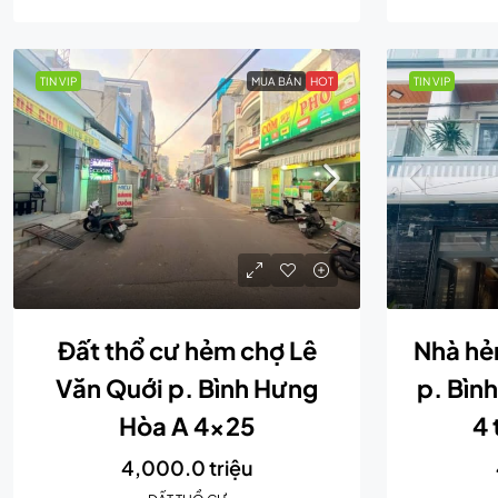
TIN VIP
MUA BÁN
HOT
TIN VIP
Đất thổ cư hẻm chợ Lê
Nhà hẻ
Văn Quới p. Bình Hưng
p. Bìn
Hòa A 4×25
4 
4,000.0 triệu