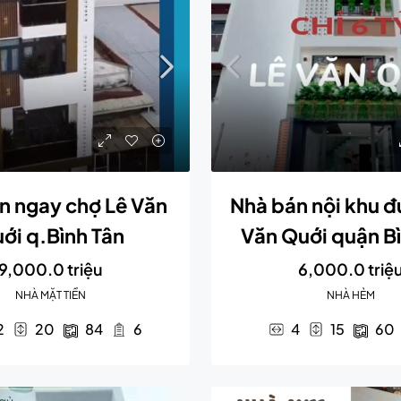
n ngay chợ Lê Văn
Nhà bán nội khu 
ới q.Bình Tân
Văn Quới quận Bì
9,000.0 triệu
6,000.0 triệ
NHÀ MẶT TIỀN
NHÀ HẺM
2
20
84
6
4
15
60