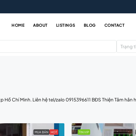
HOME
ABOUT
LISTINGS
BLOG
CONTACT
Trạng t
p Hồ Chí Minh. Liên hệ tel/zalo 0915396611 BĐS Thiện Tâm hân 
MUA BÁN
HOT
TIN VIP