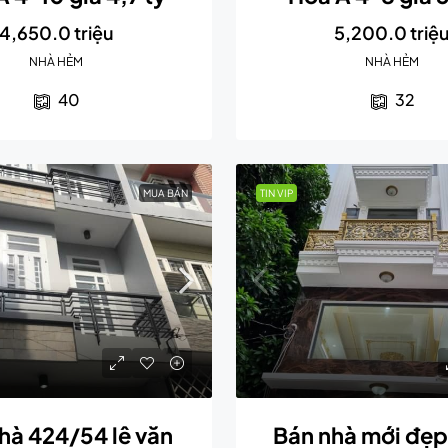
4,650.0 triệu
5,200.0 triệ
NHÀ HẺM
NHÀ HẺM
40
32
MUA BÁN
TIN VIP
hà 424/54 lê văn
Bán nhà mới đẹp