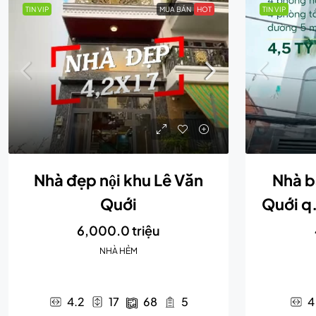
TIN VIP
MUA BÁN
HOT
TIN VIP
Nhà đẹp nội khu Lê Văn
Nhà b
Quới
Quới q.
6,000.0 triệu
NHÀ HẺM
4.2
17
68
5
4