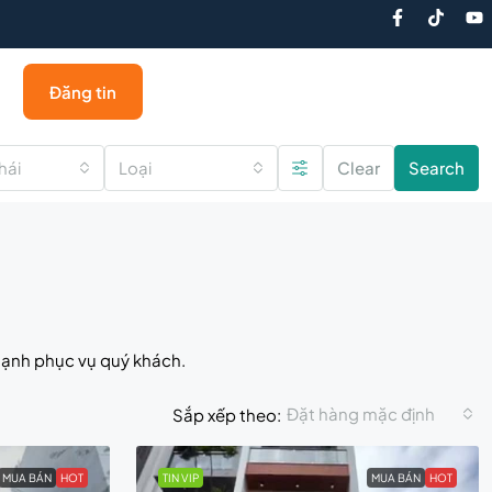
Đăng tin
hái
Loại
Clear
Search
hạnh phục vụ quý khách.
Đặt hàng mặc định
Sắp xếp theo:
MUA BÁN
HOT
TIN VIP
MUA BÁN
HOT