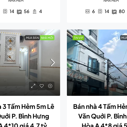
NHÀ HẺM
NHÀ HẺM
14
56
4
6
14
80
MUA BÁN
NHÀ MỚI
TIN VIP
MUA
à 3 Tấm Hẻm 5m Lê
Bán nhà 4 Tấm Hẻ
uới P. Bình Hưng
Văn Quới P. Bìn
 4*10 giá 4,7 tỷ
Hòa A 4*8 giá 5