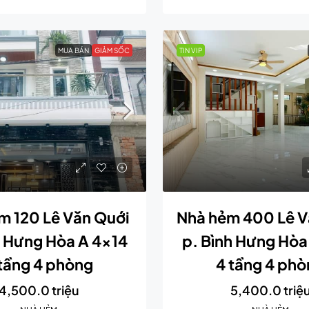
MUA BÁN
GIẢM SỐC
TIN VIP
m 120 Lê Văn Quới
Nhà hẻm 400 Lê V
h Hưng Hòa A 4×14
p. Bình Hưng Hòa
tầng 4 phòng
4 tầng 4 ph
4,500.0 triệu
5,400.0 triệ