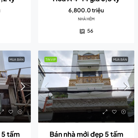
u
6,800.0 triệu
NHÀ HẺM
56
MUA BÁN
TIN VIP
MUA BÁN
 5 tấm
Bán nhà mới đẹp 5 tấm