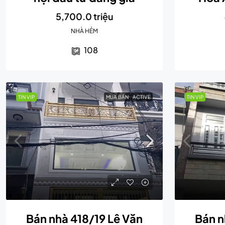
5,700.0 triệu
NHÀ HẺM
108
TIN VIP
MUA BÁN
ACTIVE
TIN VIP
Bán nhà 418/19 Lê Văn
Bán n