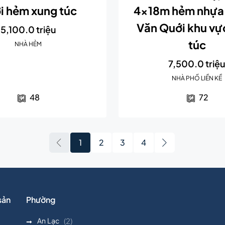
i hẻm xung túc
4x18m hẻm nhựa 
Văn Quới khu vự
5,100.0 triệu
túc
NHÀ HẺM
7,500.0 triệ
NHÀ PHỐ LIỀN KỀ
48
72
1
2
3
4
sản
Phường
An Lạc
(2)