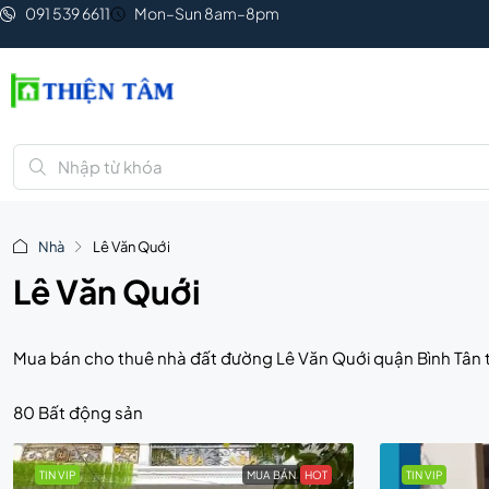
091 539 6611
Mon–Sun 8am–8pm
Nhà
Lê Văn Quới
Lê Văn Quới
Mua bán cho thuê nhà đất đường Lê Văn Quới quận Bình Tân t
80 Bất động sản
TIN VIP
MUA BÁN
HOT
TIN VIP