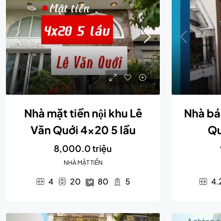
Nhà mặt tiền nội khu Lê
Nhà bá
Văn Quới 4×20 5 lầu
Qu
8,000.0 triệu
NHÀ MẶT TIỀN
4
20
80
5
4.