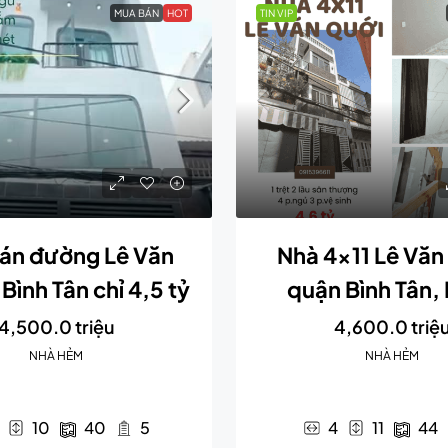
MUA BÁN
HOT
TIN VIP
án đường Lê Văn
Nhà 4×11 Lê Văn
Bình Tân chỉ 4,5 tỷ
quận Bình Tân
4,500.0 triệu
4,600.0 triệ
NHÀ HẺM
NHÀ HẺM
10
40
5
4
11
44