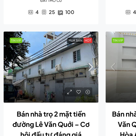
ĐẤT THỔ CƯ
4
25
100
4
TIN VIP
MUA BÁN
HOT
TIN VIP
Bán nhà trọ 2 mặt tiền
Bán nh
đường Lê Văn Quới – Cơ
Văn Q
hội đầu tư đáng giá
Hòa A