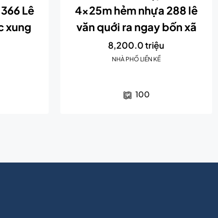
366 Lê
4x25m hẻm nhựa 288 lê
c xung
văn quới ra ngay bốn xã
8,200.0 triệu
NHÀ PHỐ LIỀN KỀ
u
100