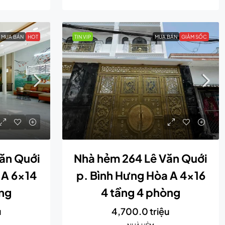
MUA BÁN
HOT
TIN VIP
MUA BÁN
GIẢM SỐC
ăn Quới
Nhà hẻm 264 Lê Văn Quới
 A 6×14
p. Bình Hưng Hòa A 4×16
òng
4 tầng 4 phòng
u
4,700.0 triệu