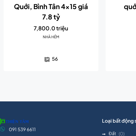
Quới, Bình Tân 4×15 giá
quớ
7.8 tỷ
7,800.0 triệu
NHÀ HẺM
56
Loại bất động 
091 539 6611
Đất
(0)