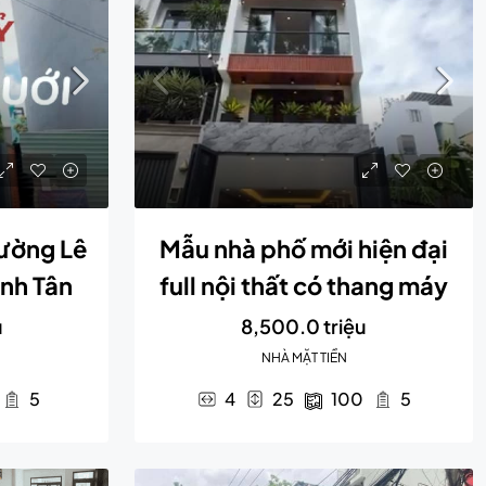
đường Lê
Mẫu nhà phố mới hiện đại
nh Tân
full nội thất có thang máy
u
8,500.0 triệu
NHÀ MẶT TIỀN
5
4
25
100
5