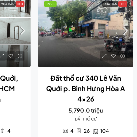
MUA BÁN
HOT
TIN VIP
MUA BÁN
HOT
 Quới,
Đất thổ cư 340 Lê Văn
, HCM
Quới p. Bình Hưng Hòa A
4×26
u
5,790.0 triệu
ĐẤT THỔ CƯ
4
4
26
104