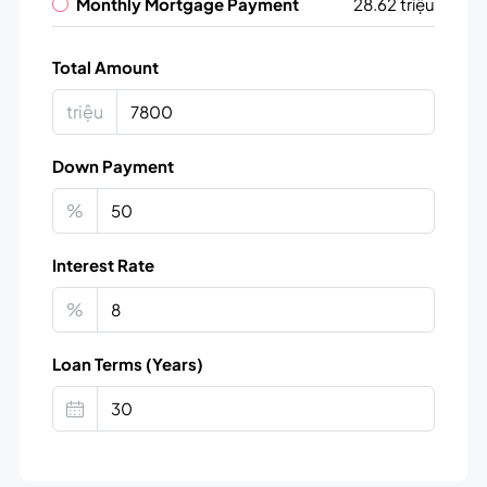
Monthly Mortgage Payment
28.62 triệu
Total Amount
triệu
Down Payment
%
Interest Rate
%
Loan Terms (Years)