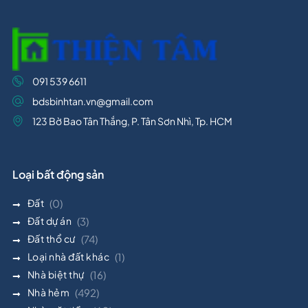
091 539 6611
bdsbinhtan.vn@gmail.com
123 Bờ Bao Tân Thắng, P. Tân Sơn Nhì, Tp. HCM
Loại bất động sản
Đất
(0)
Đất dự án
(3)
Đất thổ cư
(74)
Loại nhà đất khác
(1)
Nhà biệt thự
(16)
Nhà hẻm
(492)