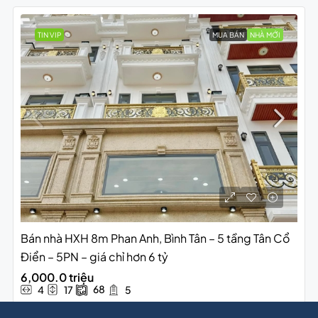
TIN VIP
MUA BÁN
NHÀ MỚI
Bán nhà HXH 8m Phan Anh, Bình Tân – 5 tầng Tân Cổ
Điển – 5PN – giá chỉ hơn 6 tỷ
6,000.0 triệu
68
4
17
5