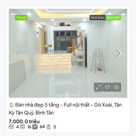
TIN VIP
MUA BÁN
NHÀ MỚI
Bán nhà đẹp 5 tầng – Full nội thất – Gò Xoài, Tân
Kỳ Tân Quý, Bình Tân
7,000.0 triệu
64
4
16
5