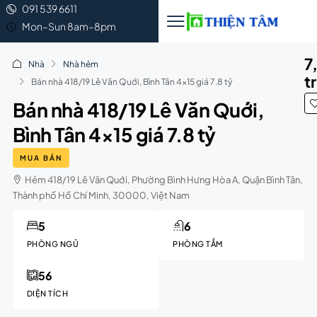
091 539 6611
Mon–Sun 8am–8pm
7
Nhà
Nhà hẻm
t
Bán nhà 418/19 Lê Văn Quới, Bình Tân 4×15 giá 7.8 tỷ
Bán nhà 418/19 Lê Văn Quới,
Bình Tân 4×15 giá 7.8 tỷ
MUA BÁN
Hẻm 418/19 Lê Văn Quới, Phường Bình Hưng Hòa A, Quận Bình Tân,
Thành phố Hồ Chí Minh, 30000, Việt Nam
5
6
PHÒNG NGỦ
PHÒNG TẮM
56
DIỆN TÍCH