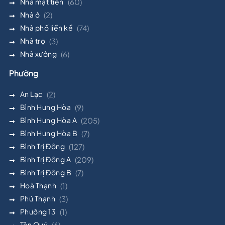
Nhà mặt tiền
(60)
Nhà ở
(2)
Nhà phố liền kề
(74)
Nhà trọ
(3)
Nhà xưởng
(6)
Phường
An Lạc
(2)
Bình Hưng Hòa
(9)
Bình Hưng Hòa A
(205)
Bình Hưng Hòa B
(7)
Bình Trị Đông
(127)
Bình Trị Đông A
(209)
Bình Trị Đông B
(7)
Hoà Thạnh
(1)
Phú Thạnh
(3)
Phường 13
(1)
Tân Quý
(6)