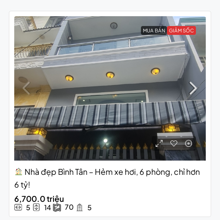
MUA BÁN
GIẢM SỐC
Nhà đẹp Bình Tân – Hẻm xe hơi, 6 phòng, chỉ hơn
6 tỷ!
6,700.0 triệu
70
5
14
5