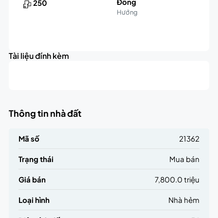
Đông
250
Hướng
Leaflet
|
©
OpenStreetMap
contributors
7.8K
+
triệu
Tài liệu đính kèm
−
Thông tin nhà đất
Mã số
21362
Trạng thái
Mua bán
Giá bán
7,800.0 triệu
Loại hình
Nhà hẻm