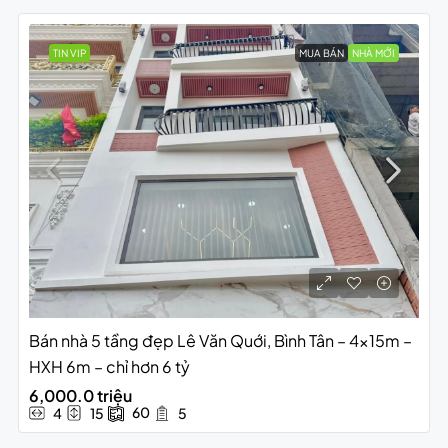
TIN VIP
MUA BÁN
NHÀ MỚI
Bán nhà 5 tầng đẹp Lê Văn Quới, Bình Tân – 4x15m –
HXH 6m – chỉ hơn 6 tỷ
6,000.0 triệu
60
4
15
5