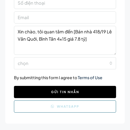
chọn
By submitting this form I agree to
Terms of Use
GỬI TIN NHẮN
WHATSAPP