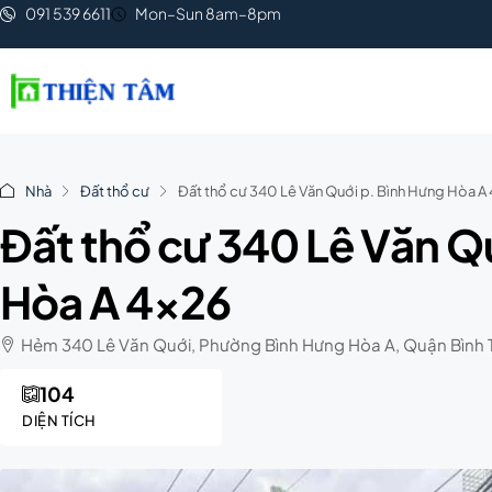
091 539 6611
Mon–Sun 8am–8pm
Nhà
Đất thổ cư
Đất thổ cư 340 Lê Văn Quới p. Bình Hưng Hòa A
Đất thổ cư 340 Lê Văn Q
Hòa A 4×26
Hẻm 340 Lê Văn Quới, Phường Bình Hưng Hòa A, Quận Bình T
104
DIỆN TÍCH