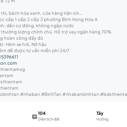
à: 12 m
thị, bách hóa xanh, cửa hàng tiện ích…
c cấp 1 cấp 2 cấp 3 phường Bình Hưng Hòa A
nh, dân cư đông, không ngập nước
ỷ thương lượng chính chủ. Hỗ trợ vay ngân hàng 70%
ng hoàn công đầy đủ
t: Hẻm xe hơi, Nở hậu
Tâm để được tư vấn miễn phí 24/7
15396611
gon.com
sthientamsg
ientam
dsthientam
thientam
binhtan #nhaban #BinhTan #nhabanbinhtan #bdsthient
104
Tây
Diện tích đất
Hướng