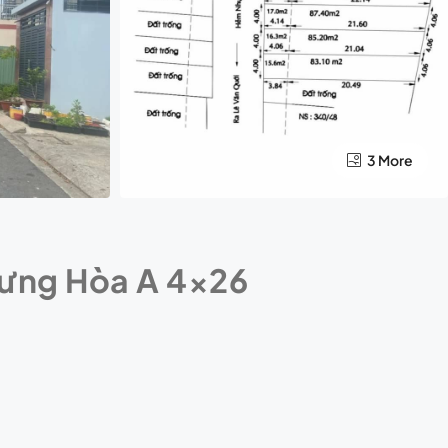
3 More
Hưng Hòa A 4×26