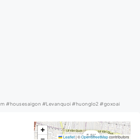
am #housesaigon #Levanquoi #huonglo2 #goxoai
+
5.8K
Leaflet
|
©
OpenStreetMap
contributors
−