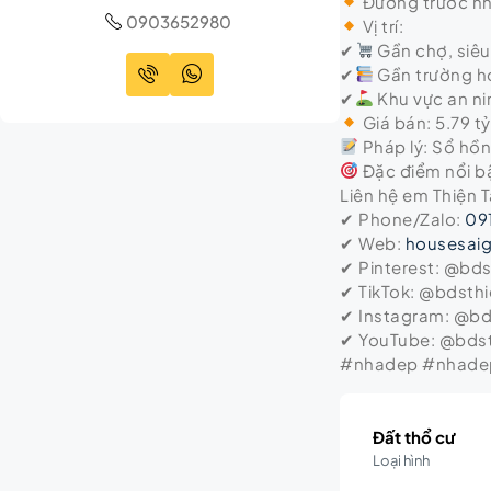
Đường trước nh
0903652980
Vị trí:
✔
Gần chợ, siêu 
✔
Gần trường họ
✔
Khu vực an ni
Giá bán: 5.79 t
Pháp lý: Sổ hồ
Đặc điểm nổi bậ
Liên hệ em Thiện 
✔ Phone/Zalo:
09
✔ Web:
housesai
✔ Pinterest: @bd
✔ TikTok: @bdsth
✔ Instagram: @b
✔ YouTube: @bds
#nhadep #nhadep
Đất thổ cư
Loại hình