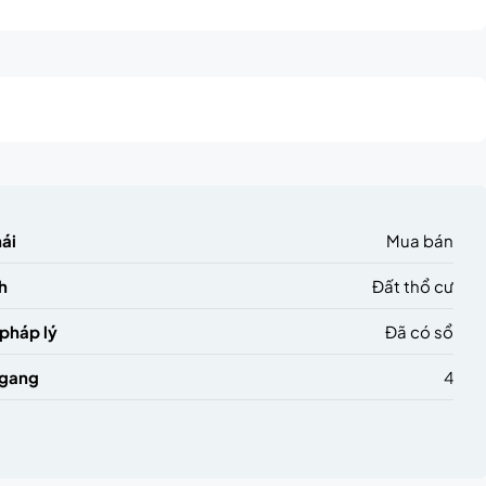
triệu
hái
Mua bán
h
Đất thổ cư
 pháp lý
Đã có sổ
ngang
4