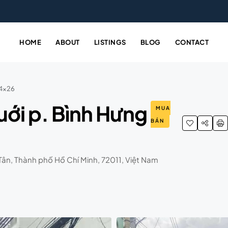
HOME
ABOUT
LISTINGS
BLOG
CONTACT
 4×26
uới p. Bình Hưng
MUA
BÁN
ân, Thành phố Hồ Chí Minh, 72011, Việt Nam