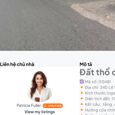
Liên hệ chủ nhà
Mô tả
Đất thổ 
Mã số: 00481
Địa chỉ: 340 Lê
Kích thước (nga
Diện tích đất: 1
Kết cấu: tầng,
Patricia Fuller
VERIFIED
Hướng cửa chín
View my listings