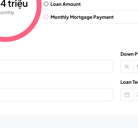
4 triệu
Loan Amount
onthly
Monthly Mortgage Payment
Down P
%
Loan Te