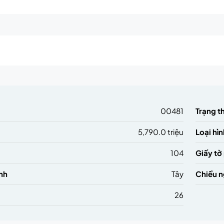
m
00481
Trạng t
5,790.0 triệu
Loại hìn
104
Giấy tờ
nh
Tây
Chiều 
26