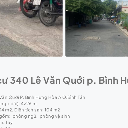
cư 340 Lê Văn Quới p. Bình 
 Văn Quới P. Bình Hưng Hòa A Q.Bình Tân
ng x dài): 4×26 m
04 m2, Diện tích sàn: 104 m2
 gồm: phòng ngủ, phòng vệ sinh
h: Tây