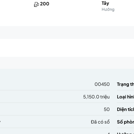
Tây
200
Hướng
m
00450
Trạng t
5,150.0 triệu
Loại hìn
50
Diện tíc
ý
Đã có sổ
Số phò