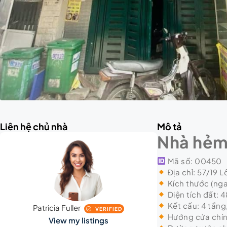
Liên hệ chủ nhà
Mô tả
Nhà hẻm 
Mã số: 00450
Địa chỉ: 57/19 
Kích thước (nga
Diện tích đất: 4
Kết cấu: 4 tầng
Patricia Fuller
VERIFIED
Hướng cửa chín
View my listings