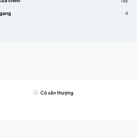
cửa chính
Tây
ngang
4
Có sân thượng