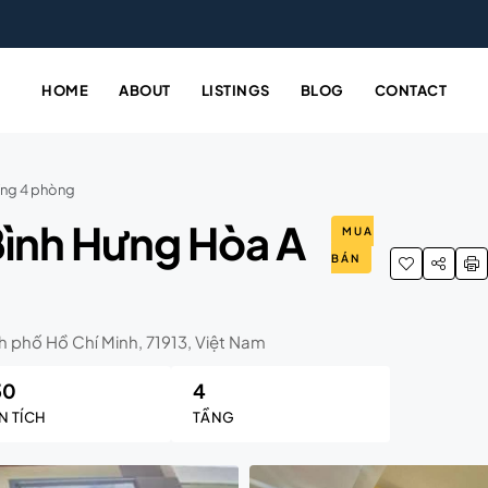
HOME
ABOUT
LISTINGS
BLOG
CONTACT
ầng 4 phòng
Bình Hưng Hòa A
MUA
BÁN
 phố Hồ Chí Minh, 71913, Việt Nam
50
4
N TÍCH
TẦNG