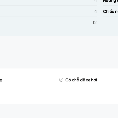
4
Hướng 
4
Chiều 
12
ng
Có chỗ để xe hơi