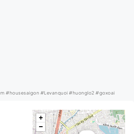
am #housesaigon #Levanquoi #huonglo2 #goxoai
+
−