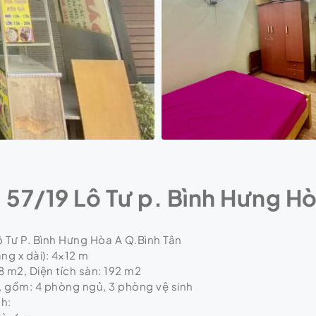
57/19 Lô Tư p. Bình Hưng Hò
Lô Tư P. Bình Hưng Hòa A Q.Bình Tân
ng x dài): 4×12 m
8 m2, Diện tích sàn: 192 m2
, gồm: 4 phòng ngủ, 3 phòng vệ sinh
h: