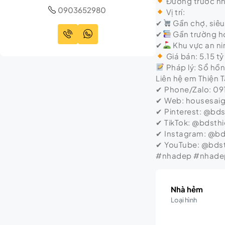
Đường trước nh
0903652980
Vị trí:
✔
Gần chợ, siêu 
✔
Gần trường họ
✔
Khu vực an ni
Giá bán: 5.15 t
Pháp lý: Sổ hồ
Liên hệ em Thiện 
✔ Phone/Zalo: 09
✔ Web: housesai
✔ Pinterest: @bd
✔ TikTok: @bdsth
✔ Instagram: @b
✔ YouTube: @bds
#nhadep #nhadep
Nhà hẻm
Loại hình