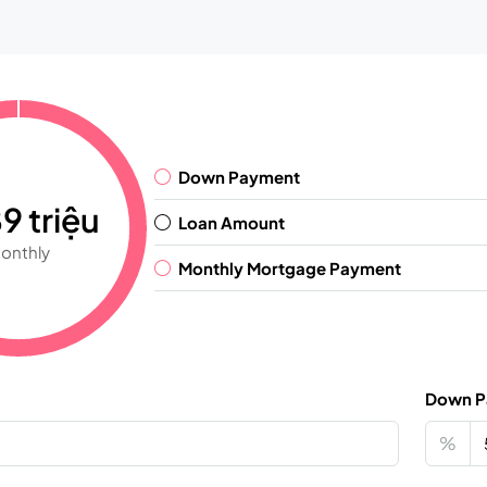
Down Payment
9 triệu
Loan Amount
onthly
Monthly Mortgage Payment
Down P
%