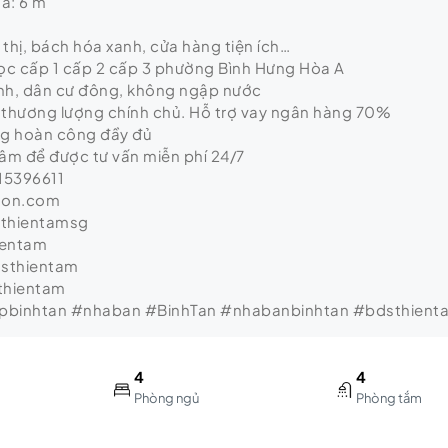
à: 6 m
thị, bách hóa xanh, cửa hàng tiện ích…
c cấp 1 cấp 2 cấp 3 phường Bình Hưng Hòa A
nh, dân cư đông, không ngập nước
ỷ thương lượng chính chủ. Hỗ trợ vay ngân hàng 70%
ng hoàn công đầy đủ
Tâm để được tư vấn miễn phí 24/7
15396611
gon.com
sthientamsg
ientam
dsthientam
thientam
binhtan #nhaban #BinhTan #nhabanbinhtan #bdsthient
4
4
Phòng ngủ
Phòng tắm