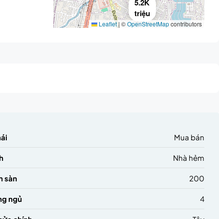
5.2K
triệu
Leaflet
|
©
OpenStreetMap
contributors
hái
Mua bán
h
Nhà hẻm
h sàn
200
ng ngủ
4