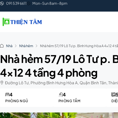
091 539 6611
Mon–Sun 8am–8pm
Nhà
Nhà hẻm
Nhà hẻm 57/19 Lô Tư p. Bình Hưng Hòa A 4×12 4 t
Nhà hẻm 57/19 Lô Tư p. 
4×12 4 tầng 4 phòng
Đường Lô Tư, Phường Bình Hưng Hòa A, Quận Bình Tân, Thành
4
4
PHÒNG NGỦ
PHÒNG TẮM
DIỆ