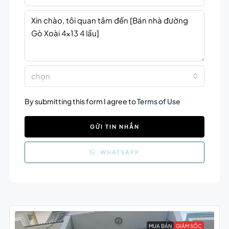
chọn
By submitting this form I agree to
Terms of Use
GỬI TIN NHẮN
WHATSAPP
MUA BÁN
GIẢM SỐC