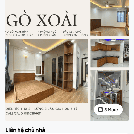
5 More
1 More
Liên hệ chủ nhà