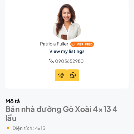
Patricia Fuller
VERIFIED
View my listings
0903652980
Mô tả
Bán nhà đường Gò Xoài 4×13 4
lầu
Diện tích: 4×13