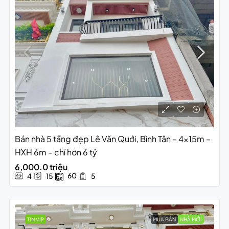
Bán nhà 5 tầng đẹp Lê Văn Quới, Bình Tân – 4x15m –
HXH 6m – chỉ hơn 6 tỷ
6,000.0 triệu
60
4
15
5
TIN VIP
MUA BÁN
NHÀ MỚI