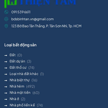
091 539 6611
bdsbinhtan.vn@gmail.com
123 Bờ Bao Tân Thắng, P. Tân Sơn Nhì, Tp. HCM
Loại bất động sản
Đất
(0)
Đất dự án
(3)
Đất thổ cư
(74)
Loại nhà đất khác
(1)
Nhà biệt thự
(16)
Nhà hẻm
(492)
Nhà mặt tiền
(60)
Nhà ở
(2)
Nhà phố liền kề
(74)