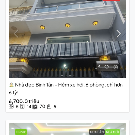
Nhà đẹp Bình Tân – Hẻm xe hơi, 6 phòng, chỉ hơn
6 tỷ!
6,700.0 triệu
70
5
14
5
TIN VIP
MUA BÁN
NHÀ MỚI