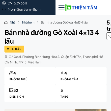
091 539 6611
Mon–Sun 8am–8pm
5
Nhà
Nhà hẻm
Bán nhà đường Gò Xoài 4×13 4 lầu
t
Bán nhà đường Gò Xoài 4×13 4
lầu
MUA BÁN
Gò Xoài, Phường Bình Hưng Hòa A, Quận Bình Tân, Thành phố Hồ
Chí Minh, 71913, Việt Nam
4
4
PHÒNG NGỦ
PHÒNG TẮM
52
5
DIỆN TÍCH
TẦNG