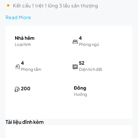
Kết cấu 1 trệt 1 lửng 3 lầu sân thượng
Read More
Nhà hẻm
4
Loại hình
Phòng ngủ
4
52
Phòng tắm
Diện tích đất
Đông
200
Hướng
Leaflet
|
©
OpenStreetMap
contributors
5K
+
triệu
Tài liệu đính kèm
−