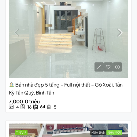
Bán nhà đẹp 5 tầng – Full nội thất – Gò Xoài, Tân
Kỳ Tân Quý, Bình Tân
7,000.0 triệu
64
4
16
5
TIN VIP
MUA BÁN
NHÀ MỚI