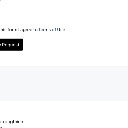
his form I agree to
Terms of Use
r Request
trongthien