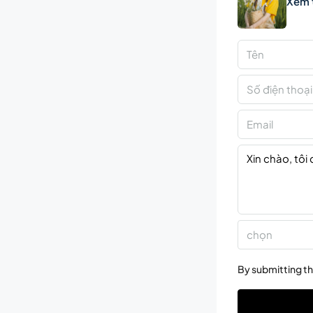
Xem 
chọn
By submitting th