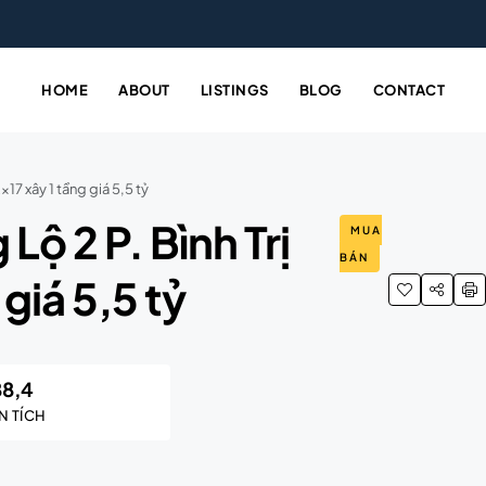
HOME
ABOUT
LISTINGS
BLOG
CONTACT
17 xây 1 tầng giá 5,5 tỷ
ộ 2 P. Bình Trị
MUA
BÁN
giá 5,5 tỷ
88,4
N TÍCH