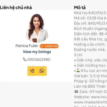
Liên hệ chủ nhà
Mô tả
Nhà trọ 840/95/3 H
Mã số: 0228 Giá bá
Địa chỉ: 840/95/3 
Kích thước (ngang 
Diện tích đất: 88,
Kết cấu Nhà trọ, g
Hướng cửa chính:
Patricia Fuller
VERIFIED
Đường trước nhà:
View my listings
Vị trí:
0903652980
• Gần chợ, siêu th
• Gần trường học 
•
Khu vực an ni
Giá bán: 5,5 tỷ t
Pháp lý: Sổ hồng
Liên hệ BĐS Thiện 
☎ Zalo: 09 một 53
Website: www.ho
www.nhabanbinh