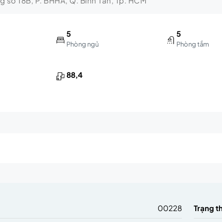
ng số 18B, P. BHHA, Q. Bình Tân, Tp. HCM
5
5
Phòng ngủ
Phòng tắm
88,4
m
00228
Trạng t