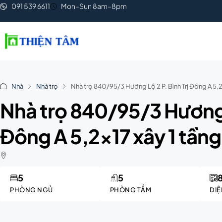
091 539 6611
Mon–Sun 8am–8pm
Nhà
Nhà trọ
Nhà trọ 840/95/3 Hương Lộ 2 P. Bình Trị Đông A 5,2×
Nhà trọ 840/95/3 Hương L
Đông A 5,2×17 xây 1 tầng 
5
5
PHÒNG NGỦ
PHÒNG TẮM
DIỆ