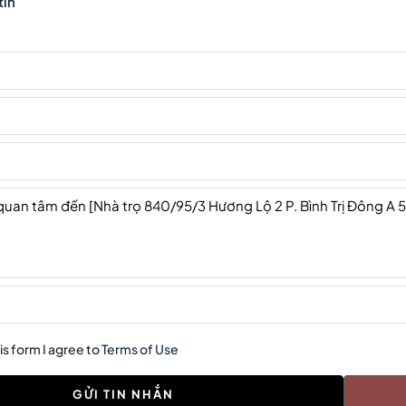
tin
is form I agree to
Terms of Use
GỬI TIN NHẮN