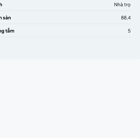
h
Nhà trọ
h sàn
88,4
ng tắm
5