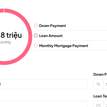
Down Payment
8 triệu
Loan Amount
onthly
Monthly Mortgage Payment
Down P
%
Loan Te