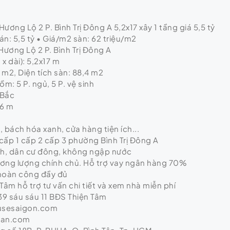
ương Lộ 2 P. Bình Trị Đông A 5,2x17 xây 1 tầng giá 5,5 tỷ
n: 5,5 tỷ • Giá/m2 sàn: 62 triệu/m2
Hương Lộ 2 P. Bình Trị Đông A
x dài): 5,2x17 m
4 m2, Diện tích sàn: 88,4 m2
ồm: 5 P. ngủ, 5 P. vệ sinh
 Bắc
 6 m
ị, bách hóa xanh, cửa hàng tiện ích...
cấp 1 cấp 2 cấp 3 phường Bình Trị Đông A
nh, dân cư đông, không ngập nước
hương lượng chính chủ. Hỗ trợ vay ngân hàng 70%
 hoàn công đầy đủ
Tâm hỗ trợ tư vấn chi tiết và xem nhà miễn phí
9 sáu sáu 11 BĐS Thiện Tâm
usesaigon.com
tan.com