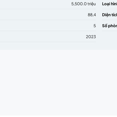
5,500.0 triệu
Loại hìn
88,4
Diện tíc
5
Số phò
2023