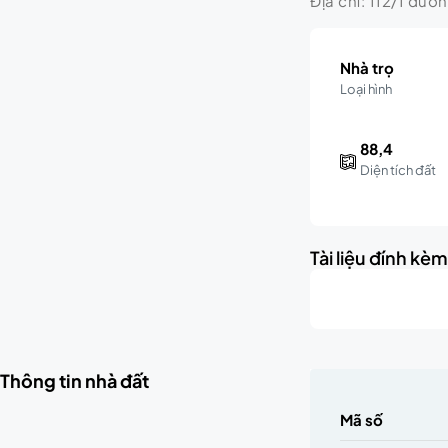
Địa chỉ: 112/1 đườ
Nhà trọ
Loại hình
88,4
Diện tích đất
Tài liệu đính kè
Thông tin nhà đất
Mã số