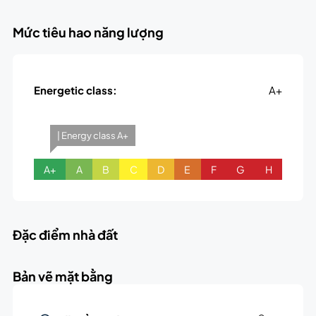
Mức tiêu hao năng lượng
Energetic class:
A+
| Energy class A+
A+
A
B
C
D
E
F
G
H
Đặc điểm nhà đất
Bản vẽ mặt bằng