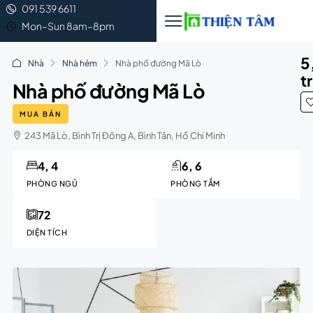
091 539 6611
Mon–Sun 8am–8pm
5
Nhà
Nhà hẻm
Nhà phố đường Mã Lò
t
Nhà phố đường Mã Lò
MUA BÁN
243 Mã Lò, Bình Trị Đông A, Bình Tân, Hồ Chí Minh
4, 4
6, 6
PHÒNG NGỦ
PHÒNG TẮM
72
DIỆN TÍCH