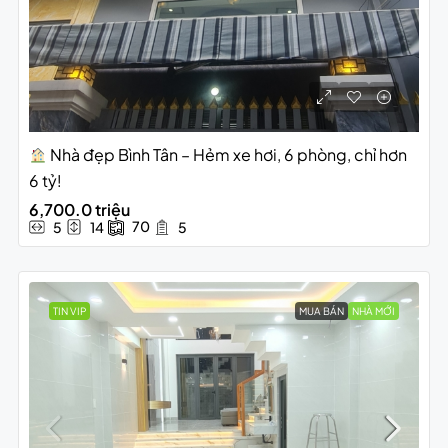
Nhà đẹp Bình Tân – Hẻm xe hơi, 6 phòng, chỉ hơn
6 tỷ!
6,700.0 triệu
70
5
14
5
TIN VIP
MUA BÁN
NHÀ MỚI