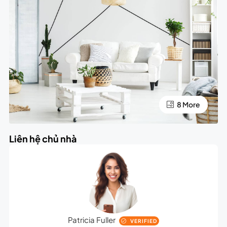
4 More
8 More
Liên hệ chủ nhà
Patricia Fuller
VERIFIED