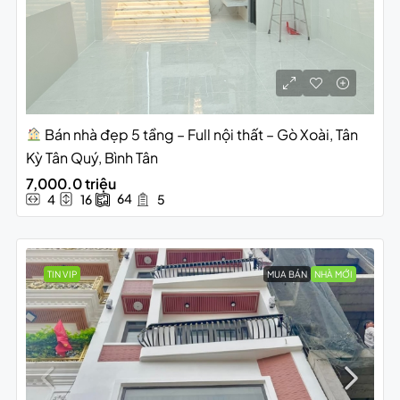
Bán nhà đẹp 5 tầng – Full nội thất – Gò Xoài, Tân
Kỳ Tân Quý, Bình Tân
7,000.0 triệu
64
4
16
5
TIN VIP
MUA BÁN
NHÀ MỚI