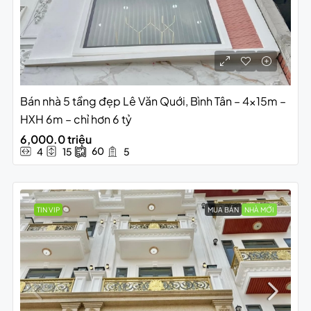
Bán nhà 5 tầng đẹp Lê Văn Quới, Bình Tân – 4x15m –
HXH 6m – chỉ hơn 6 tỷ
6,000.0 triệu
60
4
15
5
TIN VIP
MUA BÁN
NHÀ MỚI