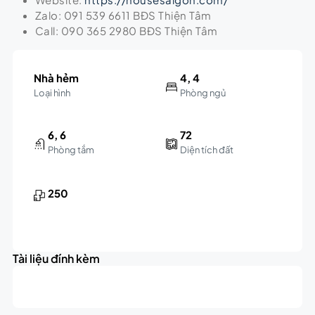
Zalo: 091 539 6611 BĐS Thiện Tâm
Call: 090 365 2980 BĐS Thiện Tâm
Nhà hẻm
4, 4
Loại hình
Phòng ngủ
6, 6
72
Phòng tắm
Diện tích đất
250
Leaflet
|
©
OpenStreetMap
contributors
5.9K
+
triệu
Tài liệu đính kèm
−