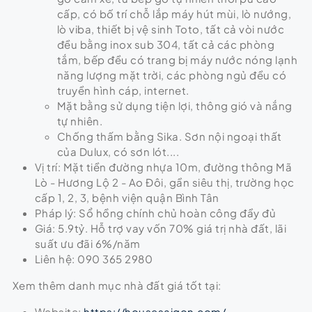
cấp, có bố trí chỗ lắp máy hút mùi, lò nướng,
lò viba, thiết bị vệ sinh Toto, tất cả vòi nước
đều bằng inox sub 304, tất cả các phòng
tắm, bếp đều có trang bị máy nước nóng lạnh
năng lượng mặt trời, các phòng ngủ đều có
truyền hình cáp, internet.
Mặt bằng sử dụng tiện lợi, thông gió và nắng
tự nhiên.
Chống thấm bằng Sika. Sơn nội ngoại thất
của Dulux, có sơn lót....
Vị trí: Mặt tiền đường nhựa 10m, đường thông Mã
Lò - Hương Lộ 2 - Ao Đôi, gần siêu thị, trường học
cấp 1, 2, 3, bệnh viện quận Bình Tân
Pháp lý: Sổ hồng chính chủ hoàn công đầy đủ
Giá: 5.9tỷ. Hỗ trợ vay vốn 70% giá trị nhà đất, lãi
suất ưu đãi 6%/năm
Liên hệ: 090 365 2980
Xem thêm danh mục nhà đất giá tốt tại:
Website:
https://housesaigon.com/