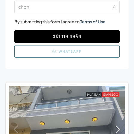
chọn
By submitting this form I agree to
Terms of Use
GỬI TIN NHẮN
WHATSAPP
MUA BÁN
GIẢM SỐC