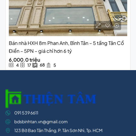
Bán nhà HXH 8m Phan Anh, Bình Tân – 5 tầng Tân Cổ
Điển – 5PN – giá chỉ hơn 6 tỷ
6,000.0 triệu
68
4
17
5
091 539 6611
bdsbinhtan.vn@gmail.com
123 Bờ Bao Tân Thắng, P. Tân Sơn Nhì, Tp. HCM