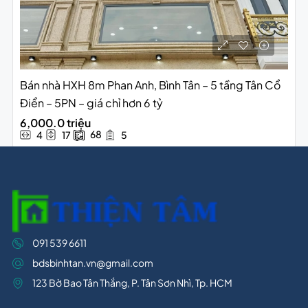
Bán nhà HXH 8m Phan Anh, Bình Tân – 5 tầng Tân Cổ
Điển – 5PN – giá chỉ hơn 6 tỷ
6,000.0 triệu
68
4
17
5
091 539 6611
bdsbinhtan.vn@gmail.com
123 Bờ Bao Tân Thắng, P. Tân Sơn Nhì, Tp. HCM