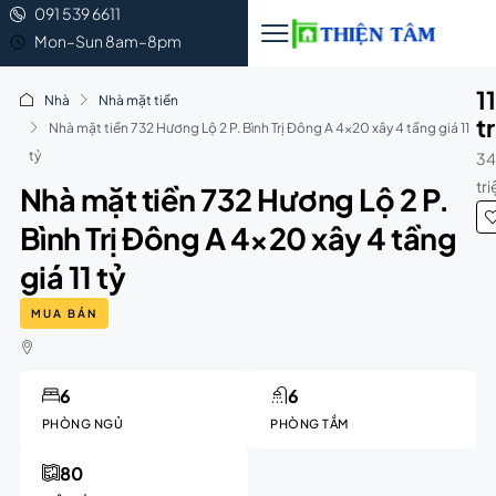
091 539 6611
Mon–Sun 8am–8pm
1
Nhà
Nhà mặt tiền
t
Nhà mặt tiền 732 Hương Lộ 2 P. Bình Trị Đông A 4×20 xây 4 tầng giá 11
tỷ
34
tr
Nhà mặt tiền 732 Hương Lộ 2 P.
Bình Trị Đông A 4×20 xây 4 tầng
giá 11 tỷ
MUA BÁN
6
6
PHÒNG NGỦ
PHÒNG TẮM
80