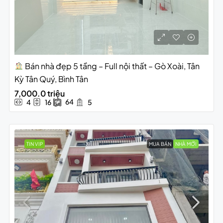
Bán nhà đẹp 5 tầng – Full nội thất – Gò Xoài, Tân
Kỳ Tân Quý, Bình Tân
7,000.0 triệu
64
4
16
5
TIN VIP
MUA BÁN
NHÀ MỚI