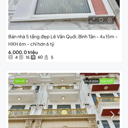
Bán nhà 5 tầng đẹp Lê Văn Quới, Bình Tân – 4x15m –
HXH 6m – chỉ hơn 6 tỷ
6,000.0 triệu
60
4
15
5
TIN VIP
MUA BÁN
NHÀ MỚI