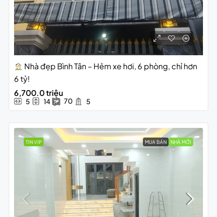
Nhà đẹp Bình Tân – Hẻm xe hơi, 6 phòng, chỉ hơn
6 tỷ!
6,700.0 triệu
70
5
14
5
TIN VIP
MUA BÁN
NHÀ MỚI