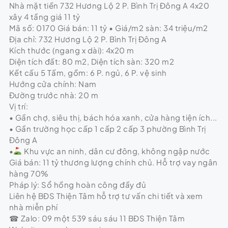
Nhà mặt tiền 732 Hương Lộ 2 P. Bình Trị Đông A 4x20
xây 4 tầng giá 11 tỷ
Mã số: 0170 Giá bán: 11 tỷ • Giá/m2 sàn: 34 triệu/m2
Địa chỉ: 732 Hương Lộ 2 P. Bình Trị Đông A
Kích thước (ngang x dài): 4x20 m
Diện tích đất: 80 m2, Diện tích sàn: 320 m2
Kết cấu 5 Tấm, gồm: 6 P. ngủ, 6 P. vệ sinh
Hướng cửa chính: Nam
Đường trước nhà: 20 m
Vị trí:
• Gần chợ, siêu thị, bách hóa xanh, cửa hàng tiện ích...
• Gần trường học cấp 1 cấp 2 cấp 3 phường Bình Trị
Đông A
•
Khu vực an ninh, dân cư đông, không ngập nước
Giá bán: 11 tỷ thương lượng chính chủ. Hỗ trợ vay ngân
hàng 70%
Pháp lý: Sổ hồng hoàn công đầy đủ
Liên hệ BĐS Thiện Tâm hỗ trợ tư vấn chi tiết và xem
nhà miễn phí
☎ Zalo: 09 một 539 sáu sáu 11 BĐS Thiện Tâm