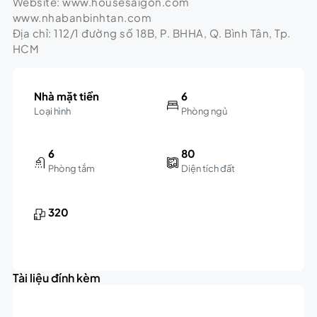
Website: www.housesaigon.com
www.nhabanbinhtan.com
Địa chỉ: 112/1 đường số 18B, P. BHHA, Q. Bình Tân, Tp.
HCM
Nhà mặt tiền
6
Loại hình
Phòng ngủ
6
80
Phòng tắm
Diện tích đất
320
Tài liệu đính kèm