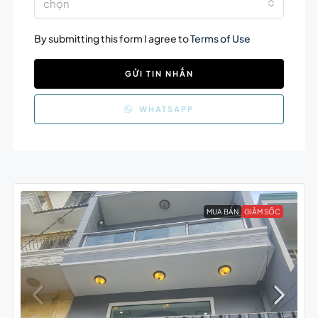
chọn
By submitting this form I agree to
Terms of Use
GỬI TIN NHẮN
WHATSAPP
MUA BÁN
GIẢM SỐC