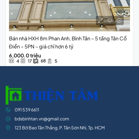
Bán nhà HXH 8m Phan Anh, Bình Tân – 5 tầng Tân Cổ
Điển – 5PN – giá chỉ hơn 6 tỷ
6,000.0 triệu
68
4
17
5
091 539 6611
bdsbinhtan.vn@gmail.com
123 Bờ Bao Tân Thắng, P. Tân Sơn Nhì, Tp. HCM