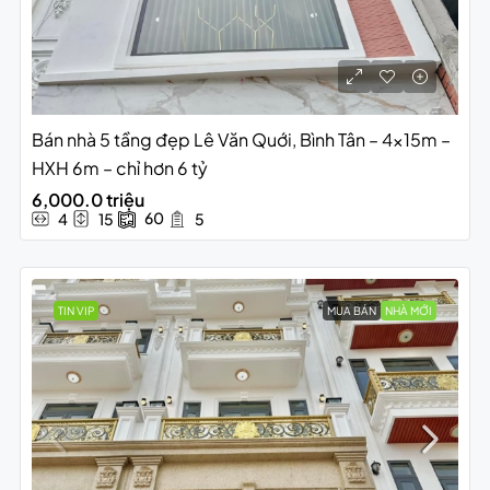
Bán nhà 5 tầng đẹp Lê Văn Quới, Bình Tân – 4x15m –
HXH 6m – chỉ hơn 6 tỷ
6,000.0 triệu
60
4
15
5
TIN VIP
MUA BÁN
NHÀ MỚI