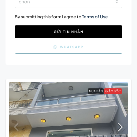
chọn
By submitting this form I agree to
Terms of Use
GỬI TIN NHẮN
WHATSAPP
MUA BÁN
GIẢM SỐC