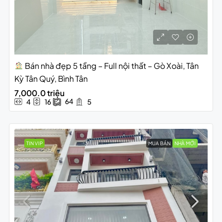
Bán nhà đẹp 5 tầng – Full nội thất – Gò Xoài, Tân
Kỳ Tân Quý, Bình Tân
7,000.0 triệu
64
4
16
5
TIN VIP
MUA BÁN
NHÀ MỚI