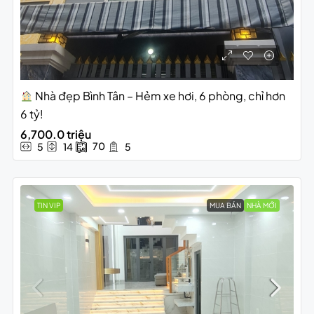
Nhà đẹp Bình Tân – Hẻm xe hơi, 6 phòng, chỉ hơn
6 tỷ!
6,700.0 triệu
70
5
14
5
TIN VIP
MUA BÁN
NHÀ MỚI