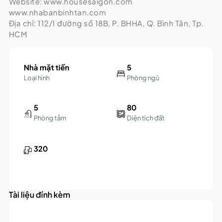
Website: www.housesaigon.com
www.nhabanbinhtan.com
Địa chỉ: 112/1 đường số 18B, P. BHHA, Q. Bình Tân, Tp.
HCM
Nhà mặt tiền
5
Loại hình
Phòng ngủ
5
80
Phòng tắm
Diện tích đất
320
Tài liệu đính kèm