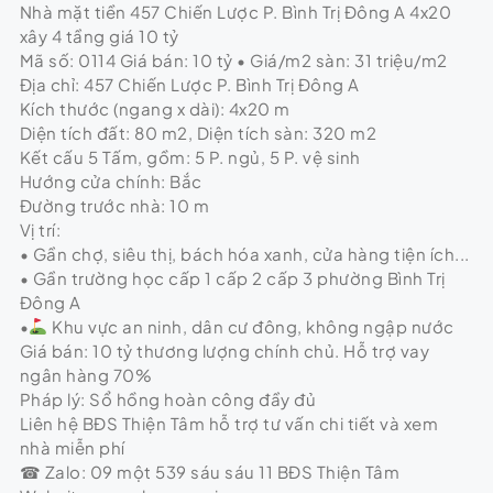
Nhà mặt tiền 457 Chiến Lược P. Bình Trị Đông A 4x20
xây 4 tầng giá 10 tỷ
Mã số: 0114 Giá bán: 10 tỷ • Giá/m2 sàn: 31 triệu/m2
Địa chỉ: 457 Chiến Lược P. Bình Trị Đông A
Kích thước (ngang x dài): 4x20 m
Diện tích đất: 80 m2, Diện tích sàn: 320 m2
Kết cấu 5 Tấm, gồm: 5 P. ngủ, 5 P. vệ sinh
Hướng cửa chính: Bắc
Đường trước nhà: 10 m
Vị trí:
• Gần chợ, siêu thị, bách hóa xanh, cửa hàng tiện ích...
• Gần trường học cấp 1 cấp 2 cấp 3 phường Bình Trị
Đông A
•
Khu vực an ninh, dân cư đông, không ngập nước
Giá bán: 10 tỷ thương lượng chính chủ. Hỗ trợ vay
ngân hàng 70%
Pháp lý: Sổ hồng hoàn công đầy đủ
Liên hệ BĐS Thiện Tâm hỗ trợ tư vấn chi tiết và xem
nhà miễn phí
☎ Zalo: 09 một 539 sáu sáu 11 BĐS Thiện Tâm