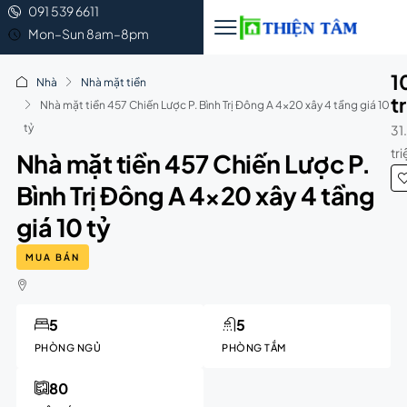
091 539 6611
Mon–Sun 8am–8pm
1
Nhà
Nhà mặt tiền
t
Nhà mặt tiền 457 Chiến Lược P. Bình Trị Đông A 4×20 xây 4 tầng giá 10
tỷ
31
tr
Nhà mặt tiền 457 Chiến Lược P.
Bình Trị Đông A 4×20 xây 4 tầng
giá 10 tỷ
MUA BÁN
5
5
PHÒNG NGỦ
PHÒNG TẮM
80