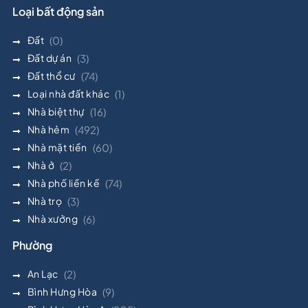
Loại bất động sản
Đất
(0)
Đất dự án
(3)
Đất thổ cư
(74)
Loại nhà đất khác
(1)
Nhà biệt thự
(16)
Nhà hẻm
(492)
Nhà mặt tiền
(60)
Nhà ở
(2)
Nhà phố liền kề
(74)
Nhà trọ
(3)
Nhà xưởng
(6)
Phường
An Lạc
(2)
Bình Hưng Hòa
(9)