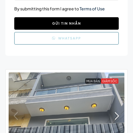
By submitting this form I agree to
Terms of Use
GỬI TIN NHẮN
WHATSAPP
MUA BÁN
GIẢM SỐC