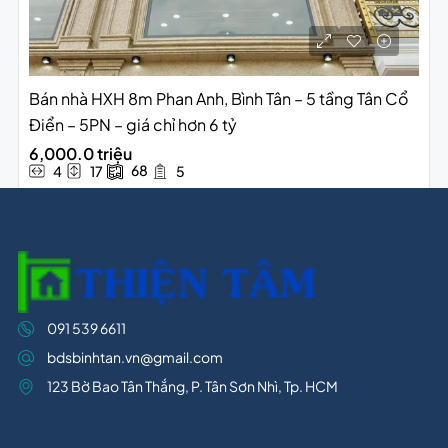
Bán nhà HXH 8m Phan Anh, Bình Tân – 5 tầng Tân Cổ
Điển – 5PN – giá chỉ hơn 6 tỷ
6,000.0 triệu
68
4
17
5
091 539 6611
bdsbinhtan.vn@gmail.com
123 Bờ Bao Tân Thắng, P. Tân Sơn Nhì, Tp. HCM