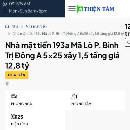
091 539 6611
Mon–Sun 8am–8pm
1
Nhà
Nhà mặt tiền
t
Nhà mặt tiền 193a Mã Lò P. Bình Trị Đông A 5×25 xây 1,5 tầng giá 12,8 tỷ
Nhà mặt tiền 193a Mã Lò P. Bình
Trị Đông A 5×25 xây 1,5 tầng giá
12,8 tỷ
MUA BÁN
1
1
PHÒNG NGỦ
PHÒNG TẮM
125
DIỆN TÍCH