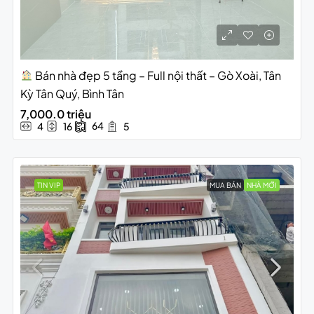
Bán nhà đẹp 5 tầng – Full nội thất – Gò Xoài, Tân
Kỳ Tân Quý, Bình Tân
7,000.0 triệu
64
4
16
5
TIN VIP
MUA BÁN
NHÀ MỚI