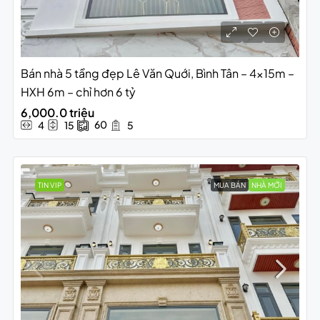
Bán nhà 5 tầng đẹp Lê Văn Quới, Bình Tân – 4x15m –
HXH 6m – chỉ hơn 6 tỷ
6,000.0 triệu
60
4
15
5
TIN VIP
MUA BÁN
NHÀ MỚI