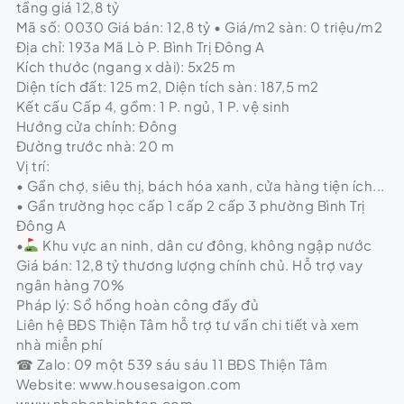
tầng giá 12,8 tỷ
Mã số: 0030 Giá bán: 12,8 tỷ • Giá/m2 sàn: 0 triệu/m2
Địa chỉ: 193a Mã Lò P. Bình Trị Đông A
Kích thước (ngang x dài): 5x25 m
Diện tích đất: 125 m2, Diện tích sàn: 187,5 m2
Kết cấu Cấp 4, gồm: 1 P. ngủ, 1 P. vệ sinh
Hướng cửa chính: Đông
Đường trước nhà: 20 m
Vị trí:
• Gần chợ, siêu thị, bách hóa xanh, cửa hàng tiện ích...
• Gần trường học cấp 1 cấp 2 cấp 3 phường Bình Trị
Đông A
•
Khu vực an ninh, dân cư đông, không ngập nước
Giá bán: 12,8 tỷ thương lượng chính chủ. Hỗ trợ vay
ngân hàng 70%
Pháp lý: Sổ hồng hoàn công đầy đủ
Liên hệ BĐS Thiện Tâm hỗ trợ tư vấn chi tiết và xem
nhà miễn phí
☎ Zalo: 09 một 539 sáu sáu 11 BĐS Thiện Tâm
Website: www.housesaigon.com
www.nhabanbinhtan.com