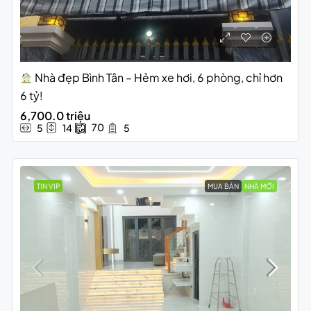
Nhà đẹp Bình Tân – Hẻm xe hơi, 6 phòng, chỉ hơn
6 tỷ!
6,700.0 triệu
70
5
14
5
TIN VIP
MUA BÁN
NHÀ MỚI