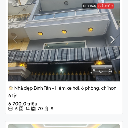
MUA BÁN
GIẢM SỐC
Nhà đẹp Bình Tân – Hẻm xe hơi, 6 phòng, chỉ hơn
6 tỷ!
6,700.0 triệu
70
5
14
5