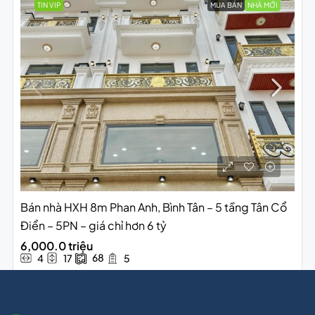
TIN VIP
MUA BÁN
NHÀ MỚI
Bán nhà HXH 8m Phan Anh, Bình Tân – 5 tầng Tân Cổ
Điển – 5PN – giá chỉ hơn 6 tỷ
6,000.0 triệu
68
4
17
5