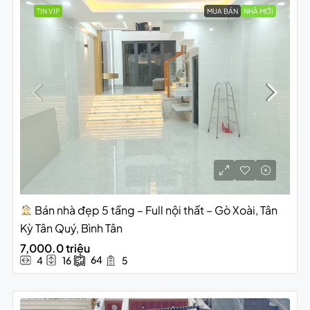
TIN VIP
MUA BÁN
NHÀ MỚI
Bán nhà đẹp 5 tầng – Full nội thất – Gò Xoài, Tân
Kỳ Tân Quý, Bình Tân
7,000.0 triệu
64
4
16
5