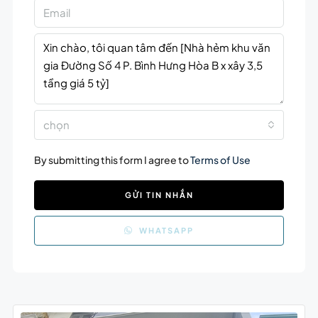
chọn
By submitting this form I agree to
Terms of Use
GỬI TIN NHẮN
WHATSAPP