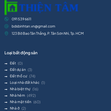
091 539 6611
bdsbinhtan.vn@gmail.com
123 Bờ Bao Tân Thắng, P. Tân Sơn Nhì, Tp. HCM
Loại bất động sản
Đất
(0)
Đất dự án
(3)
Đất thổ cư
(74)
Loại nhà đất khác
(1)
Nhà biệt thự
(16)
Nhà hẻm
(492)
Nhà mặt tiền
(60)
Nhà ở
(2)