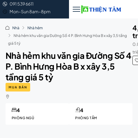
091 539 6611
Mon–Sun 8am–8pm
4
Nhà
Nhà hẻm
t
Nhà hẻm khu văn gia Đường Số 4 P. Bình Hưng Hòa B x xây 3,5 tầng
giá 5 tỷ
0.
tr
Nhà hẻm khu văn gia Đường Số 4
P. Bình Hưng Hòa B x xây 3,5
tầng giá 5 tỷ
MUA BÁN
4
4
PHÒNG NGỦ
PHÒNG TẮM