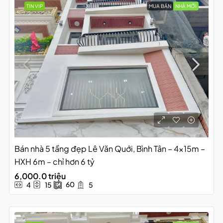
TIN VIP
MUA BÁN
NHÀ MỚI
Bán nhà 5 tầng đẹp Lê Văn Quới, Bình Tân – 4x15m –
HXH 6m – chỉ hơn 6 tỷ
6,000.0 triệu
60
4
15
5