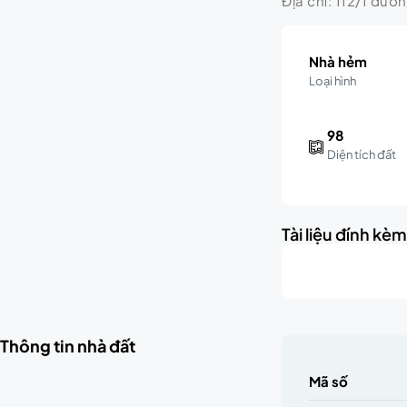
Địa chỉ: 112/1 đườ
Nhà hẻm
Loại hình
98
Diện tích đất
Tài liệu đính kè
Thông tin nhà đất
Mã số