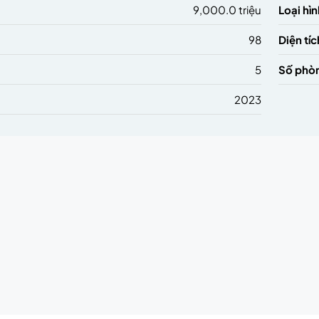
9,000.0 triệu
Loại hìn
98
Diện tíc
5
Số phò
2023