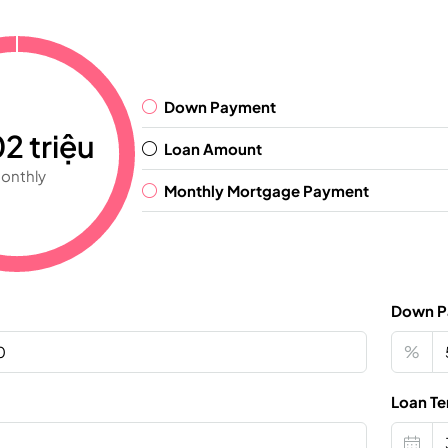
Down Payment
2 triệu
Loan Amount
onthly
Monthly Mortgage Payment
Down P
%
Loan Te