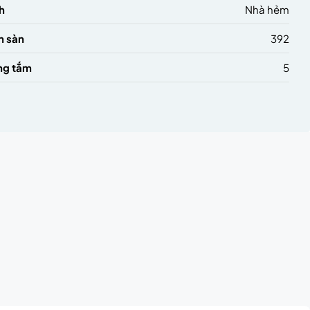
h
Nhà hẻm
h sàn
392
ng tắm
5