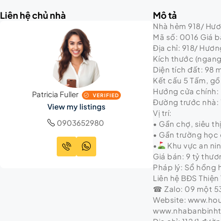
Liên hệ chủ nhà
Mô tả
Nhà hẻm 918/ Hương
Mã số: 0016 Giá bá
Địa chỉ: 918/ Hươn
Kích thước (ngang 
Diện tích đất: 98 
Kết cấu 5 Tấm, gồm
Hướng cửa chính:
Patricia Fuller
VERIFIED
Đường trước nhà:
View my listings
Vị trí:
0903652980
• Gần chợ, siêu th
• Gần trường học 
•
Khu vực an ni
Giá bán: 9 tỷ thư
Pháp lý: Sổ hồng
Liên hệ BĐS Thiện 
☎ Zalo: 09 một 53
Website: www.ho
www.nhabanbinh