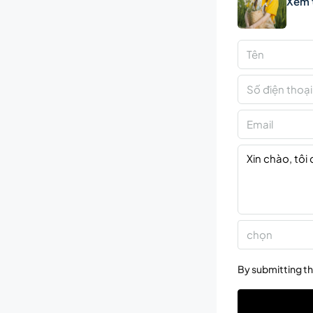
Xem 
chọn
By submitting th