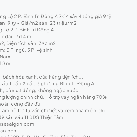
 Lộ 2 P. Bình Trị Đông A 7x14 xây 4 tầng giá 9 tỷ
n: 9 tỷ • Giá/m2 sàn: 23 triệu/m2
g Lộ 2 P. Bình Trị Đông A
x dài): 7x14 m
m2, Diện tích sàn: 392 m2
: 5 P. ngủ, 5 P. vệ sinh
 Nam
 10 m
ị, bách hóa xanh, cửa hàng tiện ích...
cấp 1 cấp 2 cấp 3 phường Bình Trị Đông A
nh, dân cư đông, không ngập nước
ơng lượng chính chủ. Hỗ trợ vay ngân hàng 70%
 hoàn công đầy đủ
Tâm hỗ trợ tư vấn chi tiết và xem nhà miễn phí
9 sáu sáu 11 BĐS Thiện Tâm
usesaigon.com
tan.com