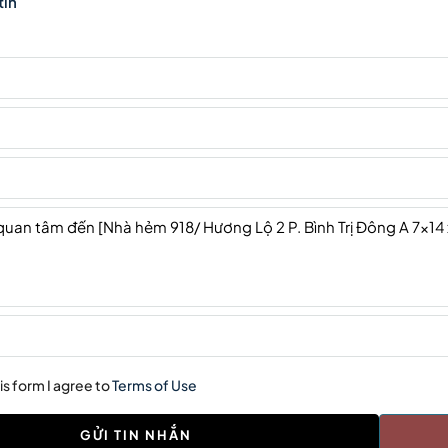
tin
is form I agree to
Terms of Use
GỬI TIN NHẮN