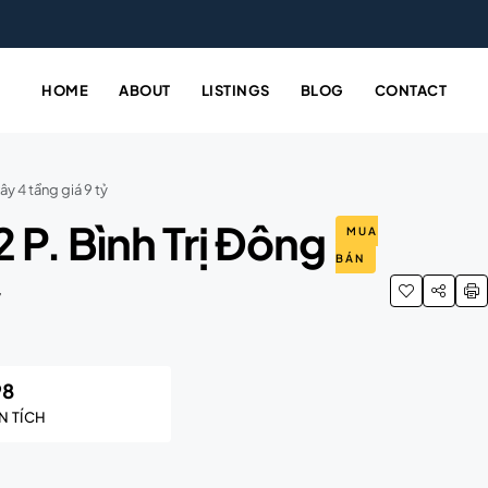
HOME
ABOUT
LISTINGS
BLOG
CONTACT
y 4 tầng giá 9 tỷ
 P. Bình Trị Đông
MUA
BÁN
98
N TÍCH