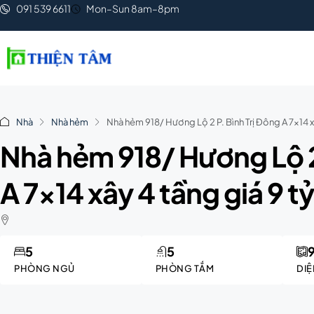
091 539 6611
Mon–Sun 8am–8pm
Nhà
Nhà hẻm
Nhà hẻm 918/ Hương Lộ 2 P. Bình Trị Đông A 7×14 xâ
Nhà hẻm 918/ Hương Lộ 2
A 7×14 xây 4 tầng giá 9 tỷ
5
5
PHÒNG NGỦ
PHÒNG TẮM
DIỆ