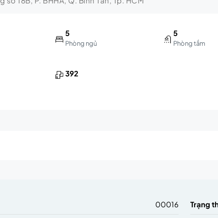
ng số 18B, P. BHHA, Q. Bình Tân, Tp. HCM
5
5
Phòng ngủ
Phòng tắm
392
m
00016
Trạng t