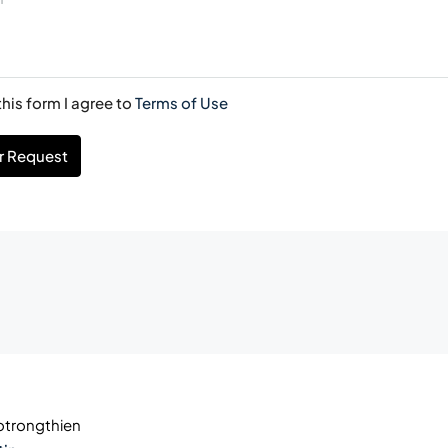
his form I agree to
Terms of Use
r Request
trongthien