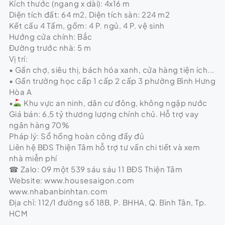
Kích thước (ngang x dài): 4x16 m
Diện tích đất: 64 m2, Diện tích sàn: 224 m2
Kết cấu 4 Tấm, gồm: 4 P. ngủ, 4 P. vệ sinh
Hướng cửa chính: Bắc
Đường trước nhà: 5 m
Vị trí:
• Gần chợ, siêu thị, bách hóa xanh, cửa hàng tiện ích...
• Gần trường học cấp 1 cấp 2 cấp 3 phường Bình Hưng
Hòa A
•
Khu vực an ninh, dân cư đông, không ngập nước
Giá bán: 6,5 tỷ thương lượng chính chủ. Hỗ trợ vay
ngân hàng 70%
Pháp lý: Sổ hồng hoàn công đầy đủ
Liên hệ BĐS Thiện Tâm hỗ trợ tư vấn chi tiết và xem
nhà miễn phí
☎ Zalo: 09 một 539 sáu sáu 11 BĐS Thiện Tâm
Website: www.housesaigon.com
www.nhabanbinhtan.com
Địa chỉ: 112/1 đường số 18B, P. BHHA, Q. Bình Tân, Tp.
HCM