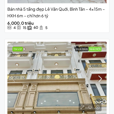
Bán nhà 5 tầng đẹp Lê Văn Quới, Bình Tân – 4x15m –
HXH 6m – chỉ hơn 6 tỷ
6,000.0 triệu
60
4
15
5
TIN VIP
MUA BÁN
NHÀ MỚI