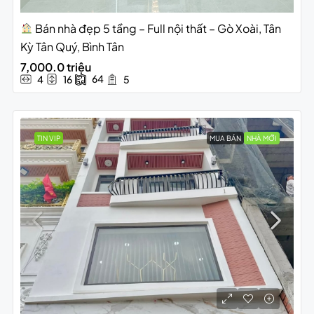
Bán nhà đẹp 5 tầng – Full nội thất – Gò Xoài, Tân
Kỳ Tân Quý, Bình Tân
7,000.0 triệu
64
4
16
5
TIN VIP
MUA BÁN
NHÀ MỚI