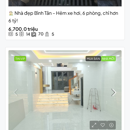
Nhà đẹp Bình Tân – Hẻm xe hơi, 6 phòng, chỉ hơn
6 tỷ!
6,700.0 triệu
70
5
14
5
TIN VIP
MUA BÁN
NHÀ MỚI