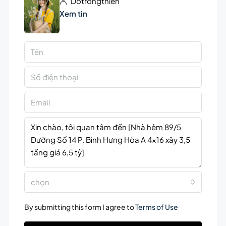
Dotrongthien
Xem tin
chọn
By submitting this form I agree to
Terms of Use