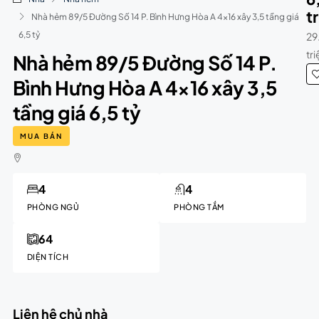
t
Nhà hẻm 89/5 Đường Số 14 P. Bình Hưng Hòa A 4×16 xây 3,5 tầng giá
6,5 tỷ
29
tr
Nhà hẻm 89/5 Đường Số 14 P.
Bình Hưng Hòa A 4×16 xây 3,5
tầng giá 6,5 tỷ
MUA BÁN
4
4
PHÒNG NGỦ
PHÒNG TẮM
64
DIỆN TÍCH
Liên hệ chủ nhà