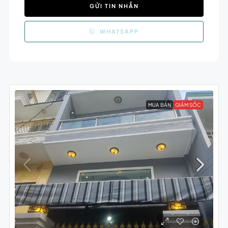
GỬI TIN NHẮN
WHATSAPP
MUA BÁN
GIẢM SỐC