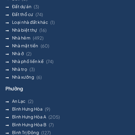
Đất dự án
(3)
Đất thổ cư
(74)
Loại nhà đất khác
(1)
Nhà biệt thự
(16)
Nhà hẻm
(492)
Nhà mặt tiền
(60)
Nhà ở
(2)
Nhà phố liền kề
(74)
Nhà trọ
(3)
Nhà xưởng
(6)
Phường
An Lạc
(2)
Bình Hưng Hòa
(9)
Bình Hưng Hòa A
(205)
Bình Hưng Hòa B
(7)
Bình Trị Đông
(127)