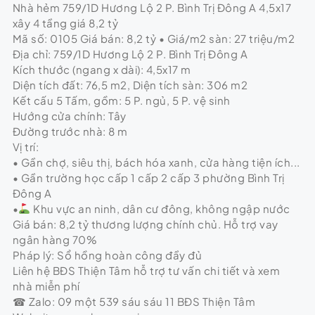
Nhà hẻm 759/1D Hương Lộ 2 P. Bình Trị Đông A 4,5x17
xây 4 tầng giá 8,2 tỷ
Mã số: 0105 Giá bán: 8,2 tỷ • Giá/m2 sàn: 27 triệu/m2
Địa chỉ: 759/1D Hương Lộ 2 P. Bình Trị Đông A
Kích thước (ngang x dài): 4,5x17 m
Diện tích đất: 76,5 m2, Diện tích sàn: 306 m2
Kết cấu 5 Tấm, gồm: 5 P. ngủ, 5 P. vệ sinh
Hướng cửa chính: Tây
Đường trước nhà: 8 m
Vị trí:
• Gần chợ, siêu thị, bách hóa xanh, cửa hàng tiện ích...
• Gần trường học cấp 1 cấp 2 cấp 3 phường Bình Trị
Đông A
•
Khu vực an ninh, dân cư đông, không ngập nước
Giá bán: 8,2 tỷ thương lượng chính chủ. Hỗ trợ vay
ngân hàng 70%
Pháp lý: Sổ hồng hoàn công đầy đủ
Liên hệ BĐS Thiện Tâm hỗ trợ tư vấn chi tiết và xem
nhà miễn phí
☎ Zalo: 09 một 539 sáu sáu 11 BĐS Thiện Tâm