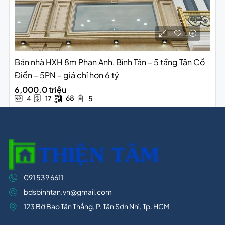
Bán nhà HXH 8m Phan Anh, Bình Tân – 5 tầng Tân Cổ
Điển – 5PN – giá chỉ hơn 6 tỷ
6,000.0 triệu
68
4
17
5
091 539 6611
bdsbinhtan.vn@gmail.com
123 Bờ Bao Tân Thắng, P. Tân Sơn Nhì, Tp. HCM