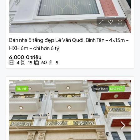
Bán nhà 5 tầng đẹp Lê Văn Quới, Bình Tân – 4x15m –
HXH 6m – chỉ hơn 6 tỷ
6,000.0 triệu
60
4
15
5
TIN VIP
MUA BÁN
NHÀ MỚI