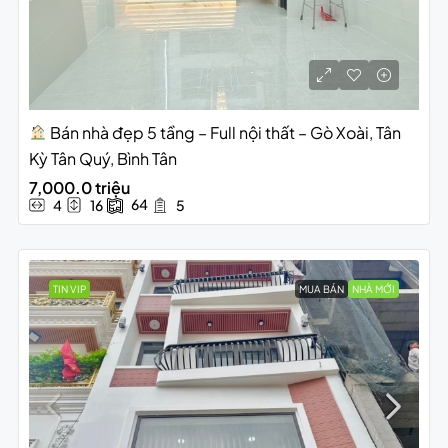
Bán nhà đẹp 5 tầng – Full nội thất – Gò Xoài, Tân
Kỳ Tân Quý, Bình Tân
7,000.0 triệu
64
4
16
5
TIN VIP
MUA BÁN
NHÀ MỚI