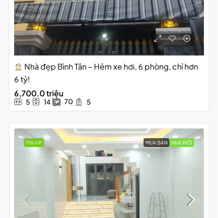
Nhà đẹp Bình Tân – Hẻm xe hơi, 6 phòng, chỉ hơn
6 tỷ!
6,700.0 triệu
70
5
14
5
TIN VIP
MUA BÁN
NHÀ MỚI