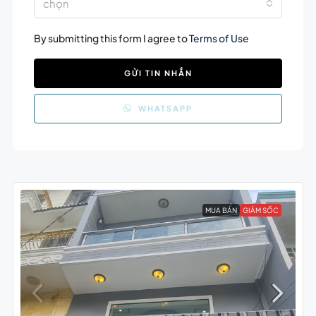
chọn
By submitting this form I agree to
Terms of Use
GỬI TIN NHẮN
WHATSAPP
MUA BÁN
GIẢM SỐC