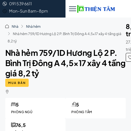
091 539 6611
Mon–Sun 8am–8pm
8
Nhà
Nhà hẻm
t
Nhà hẻm 759/1D Hương Lộ 2 P. Bình Trị Đông A 4,5×17 xây 4 tầng giá
8,2 tỷ
27
tr
Nhà hẻm 759/1D Hương Lộ 2 P.
Bình Trị Đông A 4,5×17 xây 4 tầng
giá 8,2 tỷ
MUA BÁN
5
5
PHÒNG NGỦ
PHÒNG TẮM
76,5