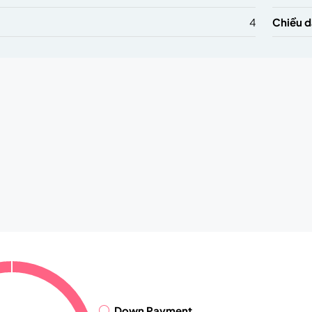
4
Chiều d
Down Payment