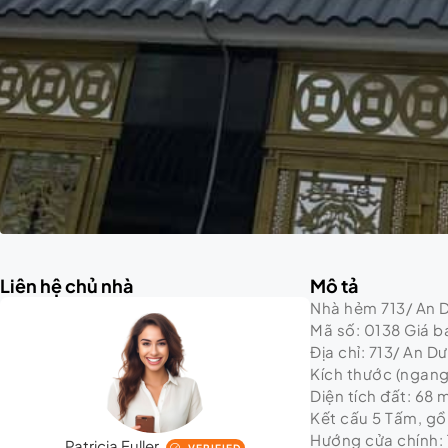
Liên hệ chủ nhà
Mô tả
Nhà hẻm 713/ An Dư
Mã số: 0138 Giá bá
Địa chỉ: 713/ An D
Kích thước (ngang 
Diện tích đất: 68 
Kết cấu 5 Tấm, gồm
Hướng cửa chính: 
Patricia Fuller