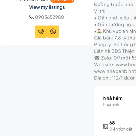
VERIFIED
Đường trước nhà:
View my listings
Vị trí:
0903652980
• Gần chợ, siêu th
• Gần trường học 
•
Khu vực an ni
Giá bán: 7,8 tỷ t
Pháp lý: Sổ hồng
Liên hệ BĐS Thiện 
☎ Zalo: 09 một 53
Website: www.ho
www.nhabanbinh
Địa chỉ: 112/1 đườ
Nhà hẻm
Loại hình
68
Diện tích đất