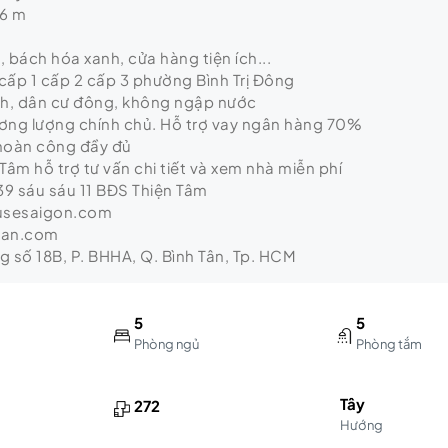
 6 m
ị, bách hóa xanh, cửa hàng tiện ích...
cấp 1 cấp 2 cấp 3 phường Bình Trị Đông
nh, dân cư đông, không ngập nước
hương lượng chính chủ. Hỗ trợ vay ngân hàng 70%
 hoàn công đầy đủ
Tâm hỗ trợ tư vấn chi tiết và xem nhà miễn phí
9 sáu sáu 11 BĐS Thiện Tâm
usesaigon.com
tan.com
ng số 18B, P. BHHA, Q. Bình Tân, Tp. HCM
5
5
Phòng ngủ
Phòng tắm
Tây
272
Hướng