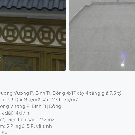
ơng Vương P. Bình Trị Đông 4x17 xây 4 tầng giá 7,3 tỷ
n: 7,3 tỷ • Giá/m2 sàn: 27 triệu/m2
ương Vương P. Bình Trị Đông
x dài): 4x17 m
m2, Diện tích sàn: 272 m2
: 5 P. ngủ, 5 P. vệ sinh
Tây