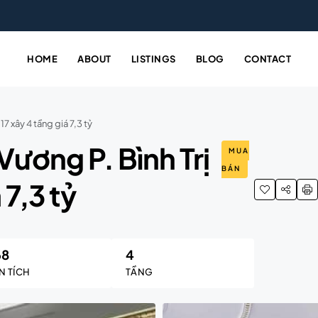
HOME
ABOUT
LISTINGS
BLOG
CONTACT
 xây 4 tầng giá 7,3 tỷ
ương P. Bình Trị
MUA
BÁN
7,3 tỷ
68
4
N TÍCH
TẦNG