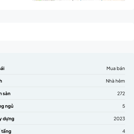
hái
Mua bán
h
Nhà hẻm
h sàn
272
ng ngủ
5
y dựng
2023
 tầng
4