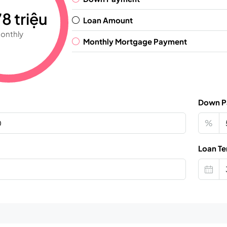
8 triệu
Loan Amount
onthly
Monthly Mortgage Payment
Down P
%
Loan Te