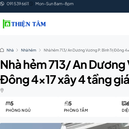
091 539 6611
Mon–Sun 8am–8pm
Nhà
Nhà hẻm
Nhà hẻm 713/ An Dương Vương P. Bình Trị Đông 4×17
Nhà hẻm 713/ An Dương V
Đông 4×17 xây 4 tầng giá 
5
5
PHÒNG NGỦ
PHÒNG TẮM
DIỆ