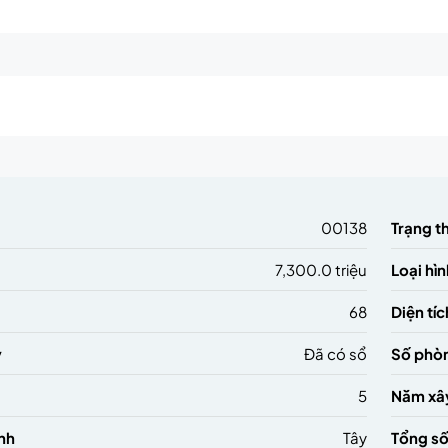
m
00138
Trạng t
7,300.0 triệu
Loại hìn
68
Diện tíc
ý
Đã có sổ
Số phò
5
Năm xâ
nh
Tây
Tổng số