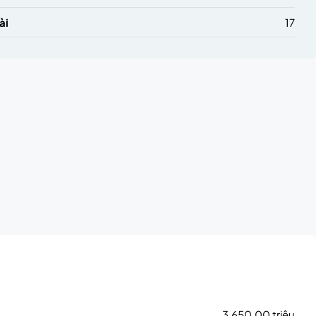
ài
17
3,650.00 triệu