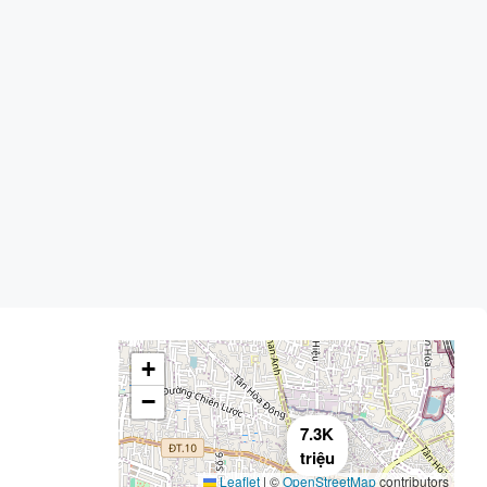
+
−
7.3K
triệu
Leaflet
|
©
OpenStreetMap
contributors