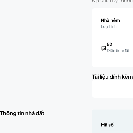
Địa chỉ: 112/1 đườ
Nhà hẻm
Loại hình
52
Diện tích đất
Tài liệu đính kè
Thông tin nhà đất
Mã số