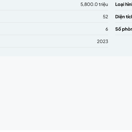
5,800.0 triệu
Loại hìn
52
Diện tíc
6
Số phò
2023