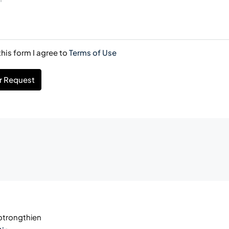
his form I agree to
Terms of Use
r Request
trongthien