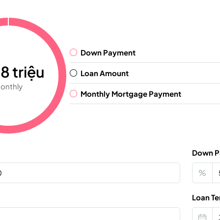
Down Payment
8 triệu
Loan Amount
onthly
Monthly Mortgage Payment
Down P
%
Loan Te