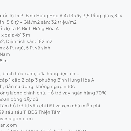
c lộ 1a P. Bình Hưng Hòa A 4x13 xây 3,5 tầng giá 5,8 tỷ
n: 5,8 tỷ • Giá/m2 sàn: 32 triệu/m2
ốc lộ 1a P. Bình Hưng Hòa A
x dài): 4x13 m
m2, Diện tích sàn: 182 m2
: 6 P. ngủ, 5 P. vệ sinh
 Nam
 8 m
ị, bách hóa xanh, cửa hàng tiện ích...
cấp 1 cấp 2 cấp 3 phường Bình Hưng Hòa A
nh, dân cư đông, không ngập nước
hương lượng chính chủ. Hỗ trợ vay ngân hàng 70%
 hoàn công đầy đủ
Tâm hỗ trợ tư vấn chi tiết và xem nhà miễn phí
9 sáu sáu 11 BĐS Thiện Tâm
usesaigon.com
tan.com