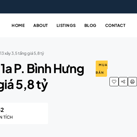
HOME
ABOUT
LISTINGS
BLOG
CONTACT
 xây 3,5 tầng giá 5,8 tỷ
1a P. Bình Hưng
MUA
BÁN
iá 5,8 tỷ
52
N TÍCH