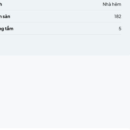
h
Nhà hẻm
h sàn
182
ng tắm
5