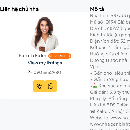
Liên hệ chủ nhà
Mô tả
Nhà hẻm 687/33 quố
Mã số: 0194 Giá bá
Địa chỉ: 687/33 qu
Kích thước (ngang 
Diện tích đất: 52 
Kết cấu 4 Tấm, gồm
Hướng cửa chính:
Patricia Fuller
VERIFIED
Đường trước nhà:
View my listings
Vị trí:
0903652980
• Gần chợ, siêu th
• Gần trường học 
•
Khu vực an ni
Giá bán: 5,8 tỷ t
Pháp lý: Sổ hồng
Liên hệ BĐS Thiện 
☎ Zalo: 09 một 53
Website: www.ho
www.nhabanbinh