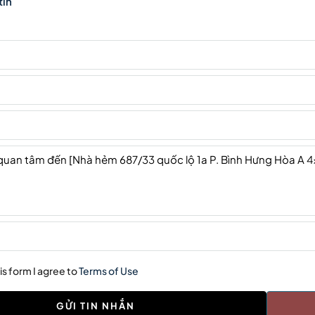
tin
is form I agree to
Terms of Use
GỬI TIN NHẮN