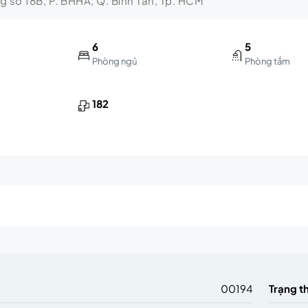
ng số 18B, P. BHHA, Q. Bình Tân, Tp. HCM
6
5
Phòng ngủ
Phòng tắm
182
m
00194
Trạng t