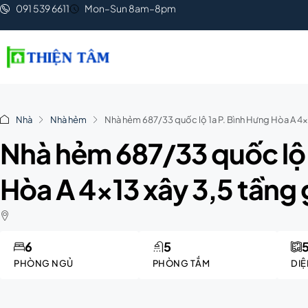
091 539 6611
Mon–Sun 8am–8pm
Nhà
Nhà hẻm
Nhà hẻm 687/33 quốc lộ 1a P. Bình Hưng Hòa A 4×13
Nhà hẻm 687/33 quốc lộ 
Hòa A 4×13 xây 3,5 tầng g
6
5
PHÒNG NGỦ
PHÒNG TẮM
DIỆ