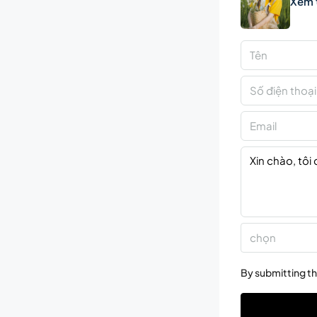
Xem 
chọn
By submitting th