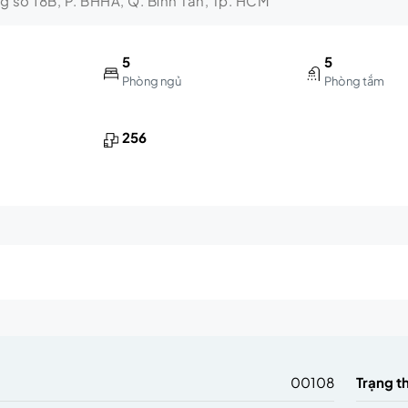
ng số 18B, P. BHHA, Q. Bình Tân, Tp. HCM
5
5
Phòng ngủ
Phòng tắm
256
m
00108
Trạng t