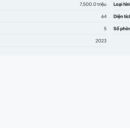
7,500.0 triệu
Loại hìn
64
Diện tíc
5
Số phò
2023