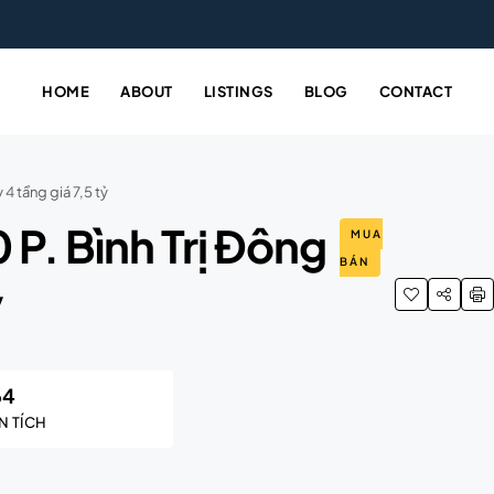
HOME
ABOUT
LISTINGS
BLOG
CONTACT
4 tầng giá 7,5 tỷ
 P. Bình Trị Đông
MUA
BÁN
ỷ
64
N TÍCH