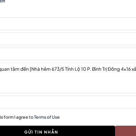
tin
is form I agree to
Terms of Use
GỬI TIN NHẮN