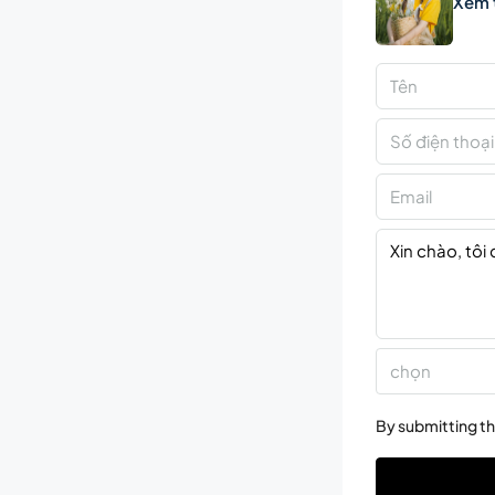
Xem 
chọn
By submitting th