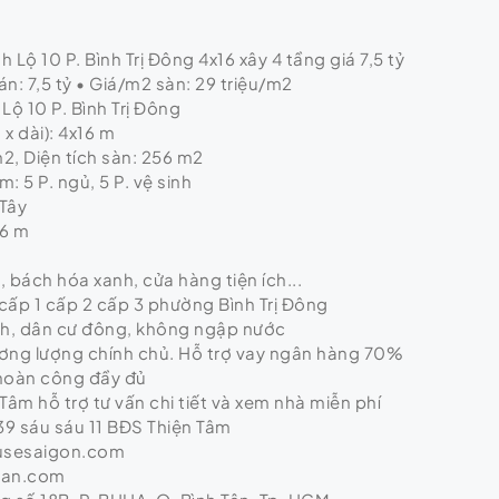
 Lộ 10 P. Bình Trị Đông 4x16 xây 4 tầng giá 7,5 tỷ
n: 7,5 tỷ • Giá/m2 sàn: 29 triệu/m2
 Lộ 10 P. Bình Trị Đông
x dài): 4x16 m
m2, Diện tích sàn: 256 m2
: 5 P. ngủ, 5 P. vệ sinh
Tây
 6 m
ị, bách hóa xanh, cửa hàng tiện ích...
cấp 1 cấp 2 cấp 3 phường Bình Trị Đông
nh, dân cư đông, không ngập nước
hương lượng chính chủ. Hỗ trợ vay ngân hàng 70%
 hoàn công đầy đủ
Tâm hỗ trợ tư vấn chi tiết và xem nhà miễn phí
9 sáu sáu 11 BĐS Thiện Tâm
usesaigon.com
tan.com