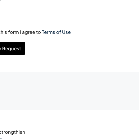
his form I agree to
Terms of Use
r Request
trongthien