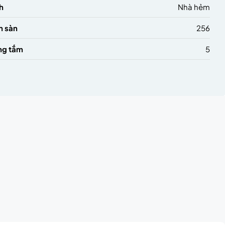
h
Nhà hẻm
h sàn
256
ng tắm
5