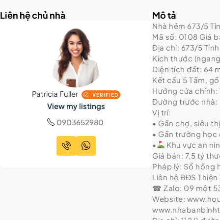
Liên hệ chủ nhà
Mô tả
Nhà hẻm 673/5 Tỉnh
Mã số: 0108 Giá bá
Địa chỉ: 673/5 Tỉnh
Kích thước (ngang 
Diện tích đất: 64 
Kết cấu 5 Tấm, gồm
Hướng cửa chính: 
Patricia Fuller
VERIFIED
Đường trước nhà:
View my listings
Vị trí:
0903652980
• Gần chợ, siêu th
• Gần trường học 
•
Khu vực an ni
Giá bán: 7,5 tỷ t
Pháp lý: Sổ hồng
Liên hệ BĐS Thiện 
☎ Zalo: 09 một 53
Website: www.ho
www.nhabanbinh