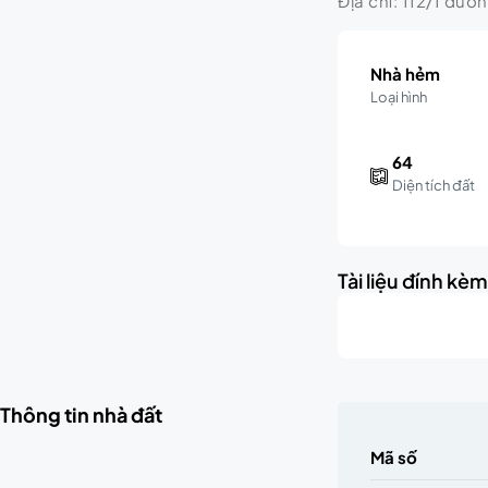
Địa chỉ: 112/1 đườ
Nhà hẻm
Loại hình
64
Diện tích đất
Tài liệu đính kè
Thông tin nhà đất
Mã số