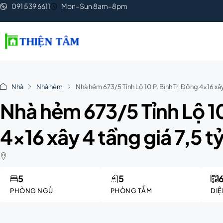
091 539 6611
Mon–Sun 8am–8pm
Nhà
Nhà hẻm
Nhà hẻm 673/5 Tỉnh Lộ 10 P. Bình Trị Đông 4×16 xây 
Nhà hẻm 673/5 Tỉnh Lộ 10
4×16 xây 4 tầng giá 7,5 t
5
5
PHÒNG NGỦ
PHÒNG TẮM
DIỆ