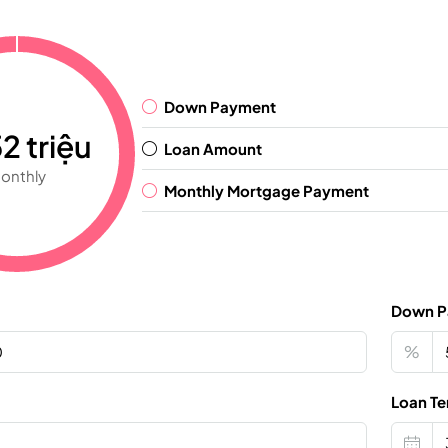
Down Payment
2 triệu
Loan Amount
onthly
Monthly Mortgage Payment
Down P
%
Loan Te