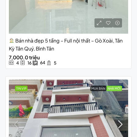
Bán nhà đẹp 5 tầng – Full nội thất – Gò Xoài, Tân
Kỳ Tân Quý, Bình Tân
7,000.0 triệu
64
4
16
5
TIN VIP
MUA BÁN
NHÀ MỚI