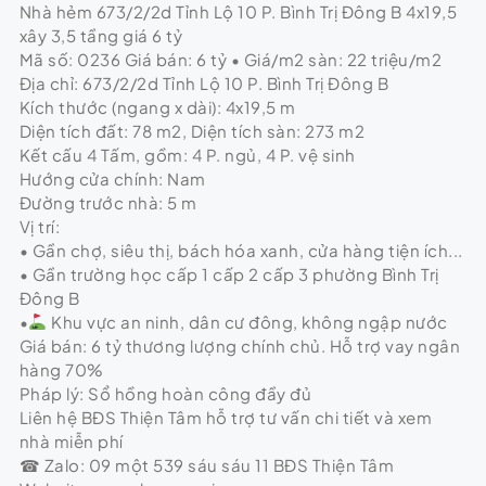
Nhà hẻm 673/2/2d Tỉnh Lộ 10 P. Bình Trị Đông B 4x19,5
xây 3,5 tầng giá 6 tỷ
Mã số: 0236 Giá bán: 6 tỷ • Giá/m2 sàn: 22 triệu/m2
Địa chỉ: 673/2/2d Tỉnh Lộ 10 P. Bình Trị Đông B
Kích thước (ngang x dài): 4x19,5 m
Diện tích đất: 78 m2, Diện tích sàn: 273 m2
Kết cấu 4 Tấm, gồm: 4 P. ngủ, 4 P. vệ sinh
Hướng cửa chính: Nam
Đường trước nhà: 5 m
Vị trí:
• Gần chợ, siêu thị, bách hóa xanh, cửa hàng tiện ích...
• Gần trường học cấp 1 cấp 2 cấp 3 phường Bình Trị
Đông B
•
Khu vực an ninh, dân cư đông, không ngập nước
Giá bán: 6 tỷ thương lượng chính chủ. Hỗ trợ vay ngân
hàng 70%
Pháp lý: Sổ hồng hoàn công đầy đủ
Liên hệ BĐS Thiện Tâm hỗ trợ tư vấn chi tiết và xem
nhà miễn phí
☎ Zalo: 09 một 539 sáu sáu 11 BĐS Thiện Tâm