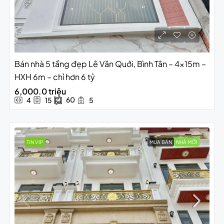
Bán nhà 5 tầng đẹp Lê Văn Quới, Bình Tân – 4x15m –
HXH 6m – chỉ hơn 6 tỷ
6,000.0 triệu
60
4
15
5
TIN VIP
MUA BÁN
NHÀ MỚI