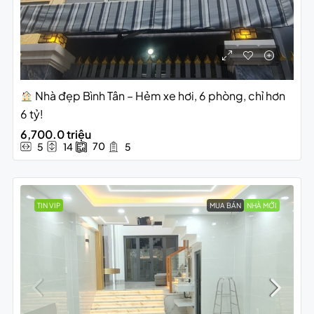
Nhà đẹp Bình Tân – Hẻm xe hơi, 6 phòng, chỉ hơn
6 tỷ!
6,700.0 triệu
70
5
14
5
TIN VIP
MUA BÁN
NHÀ MỚI