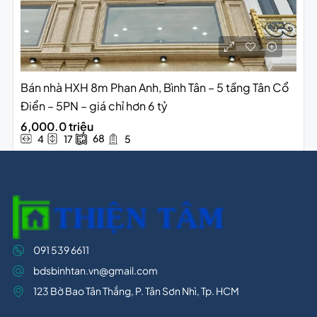
Bán nhà HXH 8m Phan Anh, Bình Tân – 5 tầng Tân Cổ
Điển – 5PN – giá chỉ hơn 6 tỷ
6,000.0 triệu
68
4
17
5
091 539 6611
bdsbinhtan.vn@gmail.com
123 Bờ Bao Tân Thắng, P. Tân Sơn Nhì, Tp. HCM