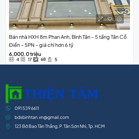
Bán nhà HXH 8m Phan Anh, Bình Tân – 5 tầng Tân Cổ
Điển – 5PN – giá chỉ hơn 6 tỷ
6,000.0 triệu
68
4
17
5
091 539 6611
bdsbinhtan.vn@gmail.com
123 Bờ Bao Tân Thắng, P. Tân Sơn Nhì, Tp. HCM