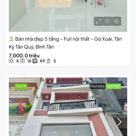
Bán nhà đẹp 5 tầng – Full nội thất – Gò Xoài, Tân
Kỳ Tân Quý, Bình Tân
7,000.0 triệu
64
4
16
5
TIN VIP
MUA BÁN
NHÀ MỚI