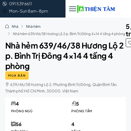
091 539 6611
Mon–Sun 8am–8pm
5
Nhà
Nhà hẻm
t
Nhà hẻm 639/46/38 Hương Lộ 2 p. Bình Trị Đông 4×14 4 tầng 4 phòng
Nhà hẻm 639/46/38 Hương Lộ 2
p. Bình Trị Đông 4×14 4 tầng 4
phòng
MUA BÁN
639/46/38 Hương Lộ 2, Phường Bình Trị Đông, Quận Bình Tân,
Thành phố Hồ Chí Minh, 30000, Việt Nam
4
5
PHÒNG NGỦ
PHÒNG TẮM
56
4