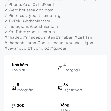
✔ Phone/Zalo: 0915396611
✔ Web: housesaigon.com
✔ Pinterest: @bdsthientamsg
✔ TikTok: @bdsthientam
✔ Instagram: @bdsthientam
✔ YouTube: @bdsthientam
#nhadep #nhadepbinhtan #nhaban #BinhTan
#nhabanbinhtan #bdsthientam #housesaigon
#Levanquoi #huonglo2 #goxoai
Nhà hẻm
4
Loại hình
Phòng ngủ
5
56
Phòng tắm
Diện tích đất
Đông
200
Hướng