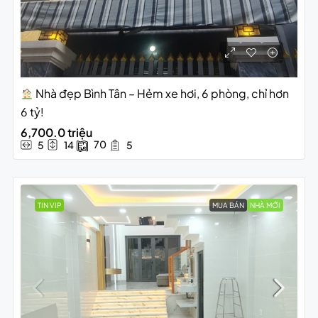
Nhà đẹp Bình Tân – Hẻm xe hơi, 6 phòng, chỉ hơn
6 tỷ!
6,700.0 triệu
70
5
14
5
TIN VIP
MUA BÁN
NHÀ MỚI