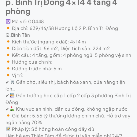
p. Bình Trị Đông 4×14 4 tầng 4
phòng
Mã số: 00448
Địa chỉ: 639/46/38 Hương Lộ 2 P. Bình Trị Đông
Q.Bình Tân
Kích thước (ngang x dài): 4×14 m
Diện tích đất: 56 m2, Diện tích sàn: 224 m2
Kết cấu: 4 tầng, gồm: 4 phòng ngủ, 5 phòng vệ sinh
Hướng cửa chính:
Đường trước nhà: 6 m
Vị trí:
✔
Gần chợ, siêu thị, bách hóa xanh, cửa hàng tiện
ích…
✔
Gần trường học cấp 1 cấp 2 cấp 3 phường Bình Trị
Đông
✔
Khu vực an ninh, dân cư đông, không ngập nước
Giá bán: 5.65 tỷ thương lượng chính chủ. Hỗ trợ vay
ngân hàng 70%
Pháp lý: Sổ hồng hoàn công đầy đủ
Liên hệ em Thiện Tâm để được tư vấn miễn phí 24/7