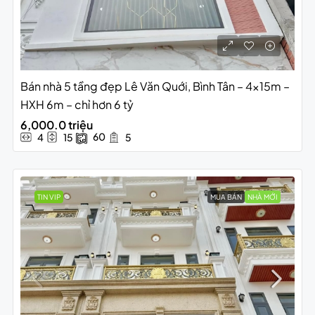
Bán nhà 5 tầng đẹp Lê Văn Quới, Bình Tân – 4x15m –
HXH 6m – chỉ hơn 6 tỷ
6,000.0 triệu
60
4
15
5
TIN VIP
MUA BÁN
NHÀ MỚI