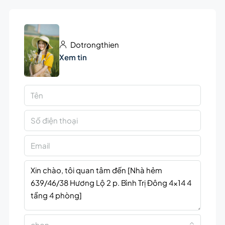
Dotrongthien
Xem tin
chọn