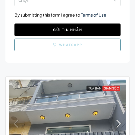
By submitting this form I agree to
Terms of Use
GỬI TIN NHẮN
WHATSAPP
MUA BÁN
GIẢM SỐC