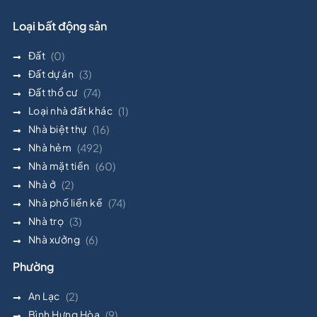
Loại bất động sản
Đất
(0)
Đất dự án
(3)
Đất thổ cư
(74)
Loại nhà đất khác
(1)
Nhà biệt thự
(16)
Nhà hẻm
(492)
Nhà mặt tiền
(60)
Nhà ở
(2)
Nhà phố liền kề
(74)
Nhà trọ
(3)
Nhà xưởng
(6)
Phường
An Lạc
(2)
Bình Hưng Hòa
(9)