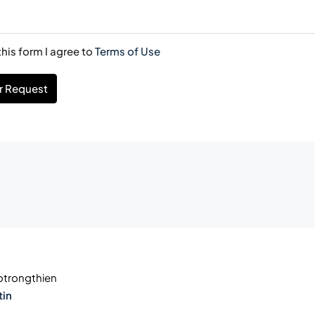
his form I agree to
Terms of Use
r Request
trongthien
tin