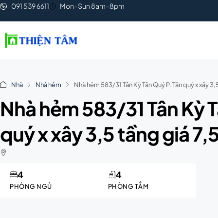
091 539 6611
Mon–Sun 8am–8pm
Nhà
Nhà hẻm
Nhà hẻm 583/31 Tân Kỳ Tân Quý P. Tân quý x xây 3,5
Nhà hẻm 583/31 Tân Kỳ T
quý x xây 3,5 tầng giá 7,5
4
4
PHÒNG NGỦ
PHÒNG TẮM