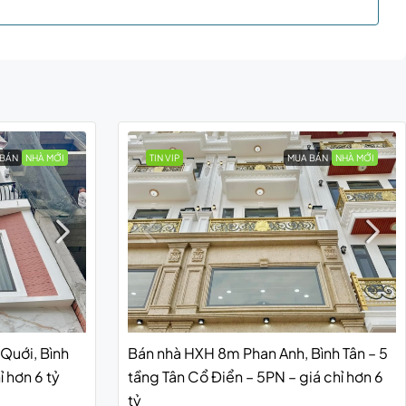
 BÁN
NHÀ MỚI
TIN VIP
MUA BÁN
NHÀ MỚI
Quới, Bình
Bán nhà HXH 8m Phan Anh, Bình Tân – 5
 hơn 6 tỷ
tầng Tân Cổ Điển – 5PN – giá chỉ hơn 6
tỷ