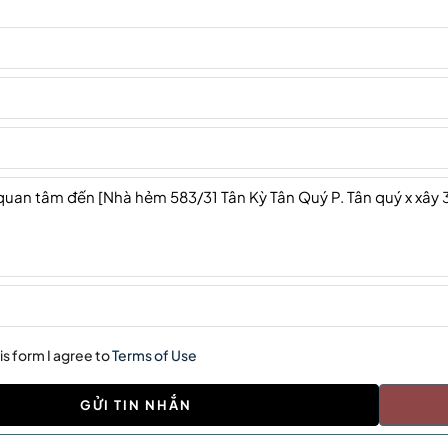
is form I agree to
Terms of Use
GỬI TIN NHẮN