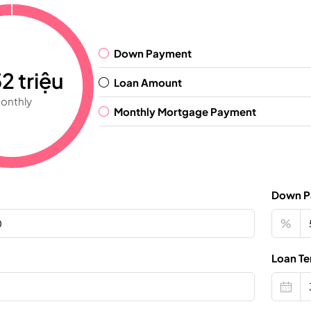
Down Payment
2 triệu
Loan Amount
onthly
Monthly Mortgage Payment
Down P
%
Loan Te