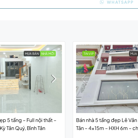
WHATSAPP
MUA BÁN
NHÀ MỚI
TIN VIP
MUA
p 5 tầng – Full nội thất –
Bán nhà 5 tầng đẹp Lê Văn 
 Kỳ Tân Quý, Bình Tân
Tân – 4x15m – HXH 6m – chỉ