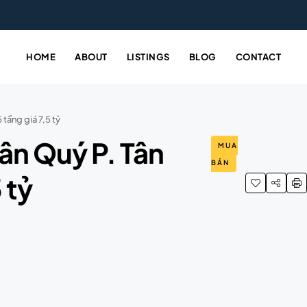
HOME
ABOUT
LISTINGS
BLOG
CONTACT
 tầng giá 7,5 tỷ
ân Quý P. Tân
MUA
BÁN
 tỷ