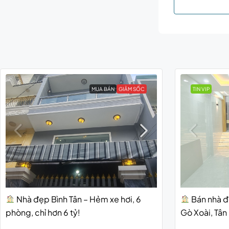
MUA BÁN
GIẢM SỐC
TIN VIP
Nhà đẹp Bình Tân – Hẻm xe hơi, 6
Bán nhà đẹ
phòng, chỉ hơn 6 tỷ!
Gò Xoài, Tân