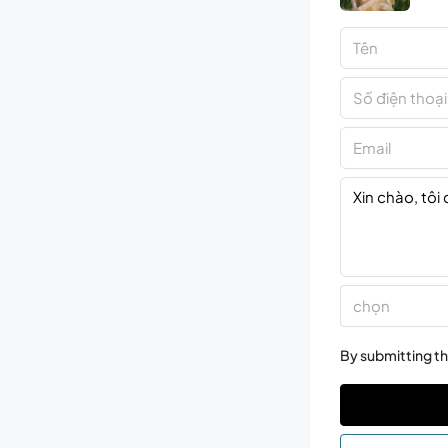
chọn
By submitting th