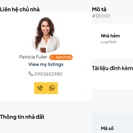
Liên hệ chủ nhà
Mô tả
#DIV/0!
Nhà hẻm
Loại hình
Patricia Fuller
VERIFIED
View my listings
Tài liệu đính kè
0903652980
Thông tin nhà đất
Mã số