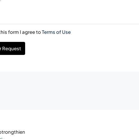
his form I agree to
Terms of Use
r Request
trongthien