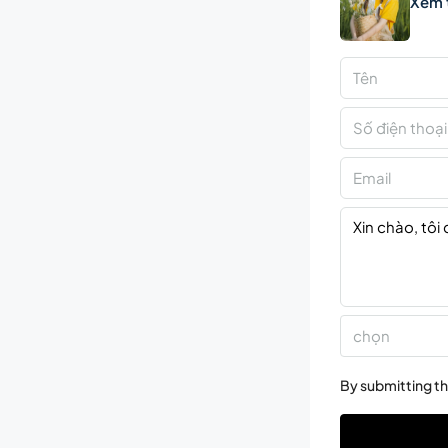
Xem 
chọn
By submitting th