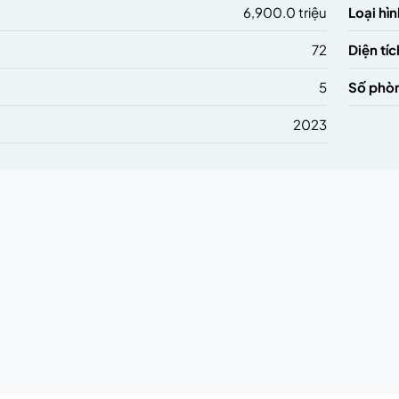
6,900.0 triệu
Loại hìn
72
Diện tíc
5
Số phò
2023