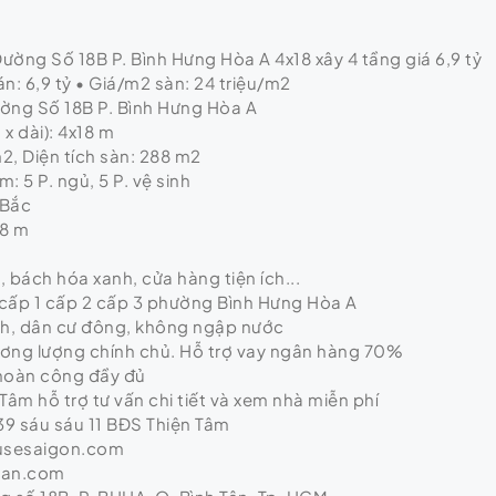
ường Số 18B P. Bình Hưng Hòa A 4x18 xây 4 tầng giá 6,9 tỷ
n: 6,9 tỷ • Giá/m2 sàn: 24 triệu/m2
Đường Số 18B P. Bình Hưng Hòa A
x dài): 4x18 m
m2, Diện tích sàn: 288 m2
: 5 P. ngủ, 5 P. vệ sinh
 Bắc
 8 m
ị, bách hóa xanh, cửa hàng tiện ích...
cấp 1 cấp 2 cấp 3 phường Bình Hưng Hòa A
nh, dân cư đông, không ngập nước
hương lượng chính chủ. Hỗ trợ vay ngân hàng 70%
 hoàn công đầy đủ
Tâm hỗ trợ tư vấn chi tiết và xem nhà miễn phí
9 sáu sáu 11 BĐS Thiện Tâm
usesaigon.com
tan.com