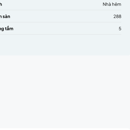
h
Nhà hẻm
h sàn
288
ng tắm
5