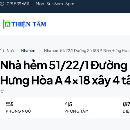
091 539 6611
Mon–Sun 8am–8pm
Nhà
Nhà hẻm
Nhà hẻm 51/22/1 Đường Số 18B P. Bình Hưng Hòa A 
Nhà hẻm 51/22/1 Đường S
Hưng Hòa A 4×18 xây 4 tầ
5
5
PHÒNG NGỦ
PHÒNG TẮM
DIỆ