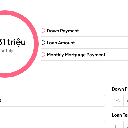
Down Payment
1 triệu
Loan Amount
onthly
Monthly Mortgage Payment
Down P
%
Loan Te