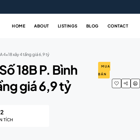
HOME
ABOUT
LISTINGS
BLOG
CONTACT
4×18 xây 4 tầng giá 6,9 tỷ
ố 18B P. Bình
MUA
BÁN
ng giá 6,9 tỷ
72
N TÍCH