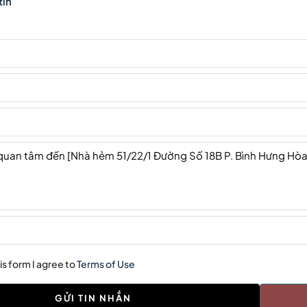
tin
is form I agree to
Terms of Use
GỬI TIN NHẮN