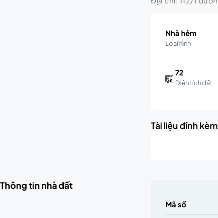
Địa chỉ: 112/1 đườ
Nhà hẻm
Loại hình
72
Diện tích đất
Tài liệu đính kè
Thông tin nhà đất
Mã số