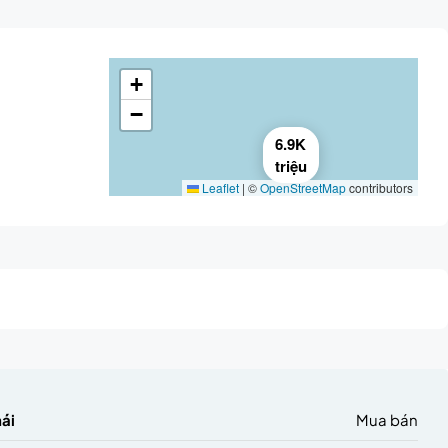
+
−
6.9K
triệu
Leaflet
|
©
OpenStreetMap
contributors
hái
Mua bán