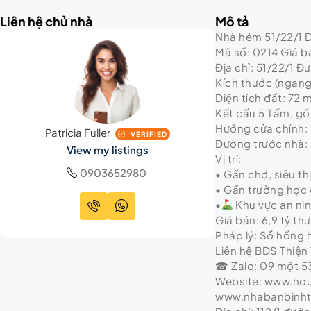
Liên hệ chủ nhà
Mô tả
Nhà hẻm 51/22/1 Đ
Mã số: 0214 Giá bá
Địa chỉ: 51/22/1 
Kích thước (ngang 
Diện tích đất: 72 
Kết cấu 5 Tấm, gồm
Hướng cửa chính:
Patricia Fuller
VERIFIED
Đường trước nhà:
View my listings
Vị trí:
0903652980
• Gần chợ, siêu th
• Gần trường học 
•
Khu vực an ni
Giá bán: 6,9 tỷ t
Pháp lý: Sổ hồng
Liên hệ BĐS Thiện 
☎ Zalo: 09 một 53
Website: www.ho
www.nhabanbinh