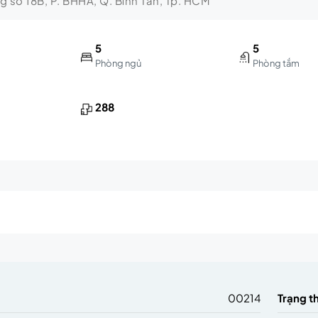
ng số 18B, P. BHHA, Q. Bình Tân, Tp. HCM
5
5
Phòng ngủ
Phòng tắm
288
m
00214
Trạng t